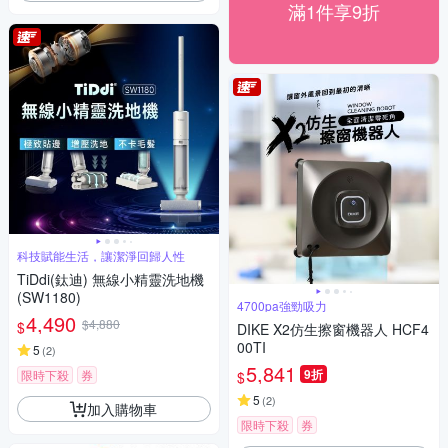
滿1件享9折
科技賦能生活，讓潔淨回歸人性
TiDdi(鈦迪) 無線小精靈洗地機
(SW1180)
4700pa強勁吸力
4,490
$4,880
$
DIKE X2仿生擦窗機器人 HCF4
00TI
5
(
2
)
5,841
9折
限時下殺
券
$
5
(
2
)
加入購物車
限時下殺
券