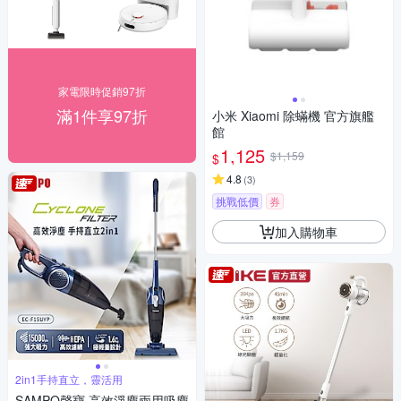
家電限時促銷97折
滿1件享97折
小米 Xiaomi 除蟎機 官方旗艦
館
1,125
$1,159
$
4.8
(
3
)
挑戰低價
券
加入購物車
2in1手持直立，靈活用
SAMPO聲寶 高效淨塵兩用吸塵