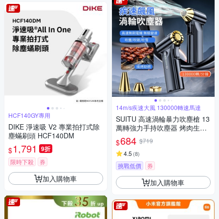
14m/s疾速大風 130000轉速馬達
HCF140GY專用
SUITU 高速渦輪暴力吹塵槍 13
DIKE 淨速吸 V2 專業拍打式除
萬轉強力手持吹塵器 烤肉生火
塵蟎刷頭 HCF140DM
戶外吹氣泵
684
$719
$
1,791
9折
$
4.5
(
8
)
限時下殺
券
挑戰低價
券
加入購物車
加入購物車