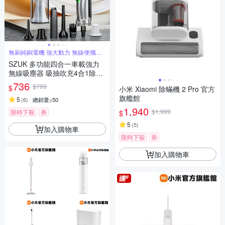
無刷純銅電機 強大動力 無線便攜車
家兩用
SZUK 多功能四合一車載強力
無線吸塵器 吸抽吹充4合1除塵
器 家車兩用手持吹氣機 充氣機
736
$799
$
小米 Xiaomi 除蟎機 2 Pro 官方
抽氣機
旗艦館
5
(
6
)
總銷量>50
1,940
$1,999
限時下殺
券
$
5
(
5
)
加入購物車
限時下殺
券
加入購物車