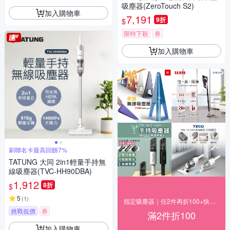
吸塵器(ZeroTouch S2)
加入購物車
7,191
9折
$
限時下殺
券
加入購物車
刷聯名卡最高回饋7%
TATUNG 大同 2in1輕量手持無
線吸塵器(TVC-HH90DBA)
1,912
8折
$
5
(
1
)
指定吸塵器｜任2件再折100+快速到貨
挑戰低價
券
滿2件折100
加入購物車