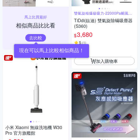
雙氣旋核爆級吸力-22000Pa颶風橫
馬上比買最好
掃
TiDdi(鈦迪) 雙氣旋除蟎吸塵器
相似商品比比看
(S360)
3,680
$
去比較
5
(
1
)
券
加入購物車
小米 Xiaomi 無線洗地機 W30
Pro 官方旗艦館