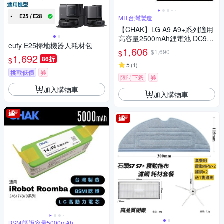
MIT台灣製造
【CHAK】LG A9 A9+系列適用
高容量2500mAh鋰電池 DC902
eufy E25掃地機器人耗材包
5(LG 副廠電池 樂金吸塵器配
1,606
$1,690
$
1,692
件)
86折
$
5
(
1
)
挑戰低價
券
限時下殺
券
加入購物車
加入購物車
BSMI認證容量5000mAh