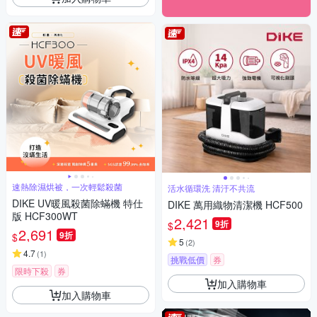
速熱除濕烘被，一次輕鬆殺菌
活水循環洗 清汙不共流
DIKE UV暖風殺菌除蟎機 特仕
DIKE 萬用織物清潔機 HCF500
版 HCF300WT
2,421
9折
$
2,691
9折
$
5
(
2
)
4.7
(
1
)
挑戰低價
券
限時下殺
券
加入購物車
加入購物車