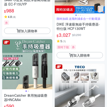
器 EC-F15UYP
988
$
4.8
(
4
)
限時加碼 送飛利浦多合一行動電源
券
DIKE 淨速吸無線手持吸塵器-
特仕版 HCF130WT
加入購物車
3,027
$3,290
$
5
(
1
)
限時下殺
券
加入購物車
DreamCatcher 車用無線吸塵
器HNCAA4
590
$