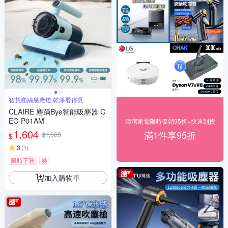
智慧塵蹣感應燈,乾淨看得見
CLAIRE 塵蹣Bye智能吸塵器 C
EC-P01AM
清潔家電限時促銷95折+快速到貨
1,604
滿1件享95折
$1,688
$
3
(
1
)
限時下殺
券
加入購物車