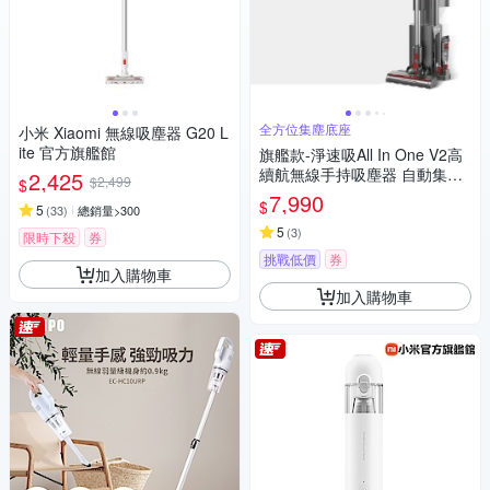
全方位集塵底座
小米 Xiaomi 無線吸塵器 G20 L
ite 官方旗艦館
旗艦款-淨速吸All In One V2高
續航無線手持吸塵器 自動集塵-
2,425
$2,499
$
吸塵/除蹣/洗地(含除蹣刷頭/洗
7,990
$
5
(
33
)
總銷量>300
地刷頭)
5
(
3
)
限時下殺
券
挑戰低價
券
加入購物車
加入購物車