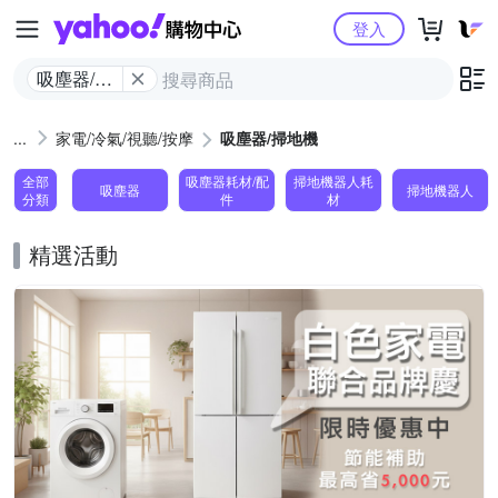
Yahoo購物中心
登入
吸塵器/掃
地機
家電/冷氣/視聽/按摩
吸塵器/掃地機
全部
吸塵器耗材/配
掃地機器人耗
吸塵器
掃地機器人
分類
件
材
精選活動