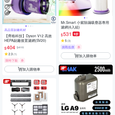
Mr.Smart 小紫除蹣吸塵器專用
濾網(6入組)
高品質副廠耗材
531
9折
$
【齊格科技】Dyson V12 高效
HEPA副廠後置濾網(SV20)
5
(
3
)
404
挑戰低價
券
$416
$
2.3
(
1
)
加入購物車
限時下殺
券
加入購物車