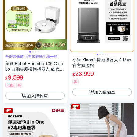
全網最低價/下單加贈衛生紙一箱
小米 Xiaomi 掃拖機器人 6 Max
美國iRobot Roomba 105 Com
官方旗艦館
bo 自動集塵掃拖機器人 總代理
23,999
$
保固1+1年
9,599
$
券
活動
券
加入購物車
加入購物車