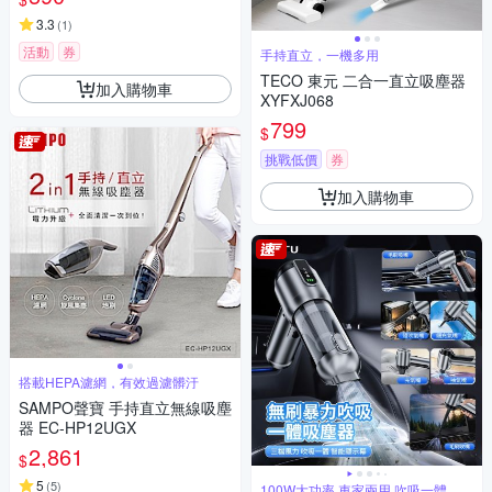
3.3
(
1
)
活動
券
手持直立，一機多用
TECO 東元 二合一直立吸塵器
加入購物車
XYFXJ068
799
$
挑戰低價
券
加入購物車
搭載HEPA濾網，有效過濾髒汙
SAMPO聲寶 手持直立無線吸塵
器 EC-HP12UGX
2,861
$
5
(
5
)
100W大功率 車家兩用 吹吸一體