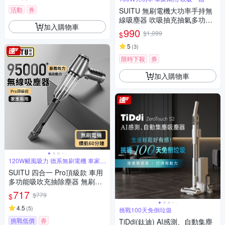
活動
券
SUITU 無刷電機大功率手持無
線吸塵器 吹吸抽充抽氣多功能
加入購物車
除塵器 數顯車載吹塵器 車家寵
990
$1,099
$
三用
5
(
3
)
限時下殺
券
加入購物車
120W颶風吸力 德系無刷電機 車家兩
用
SUITU 四合一 Pro頂級款 車用
多功能吸吹充抽除塵器 無刷電
機家車兩用吸塵器 汽車吹氣機
717
$779
$
打氣機
4.5
(
5
)
挑戰100天免倒垃圾
挑戰低價
券
TiDdi(鈦迪) AI感測、自動集塵