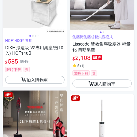
集塵筒集塵袋雙集塵模式
HCF140GY 専用
Lisscode 雙效集塵吸塵器 輕量
DIKE 淨速吸 V2專用集塵袋(10
化 自動集塵
入) HCF140B
2,108
85折
$
585
$649
$
5
(
1
)
限時下殺
券
限時下殺
券
加入購物車
加入購物車