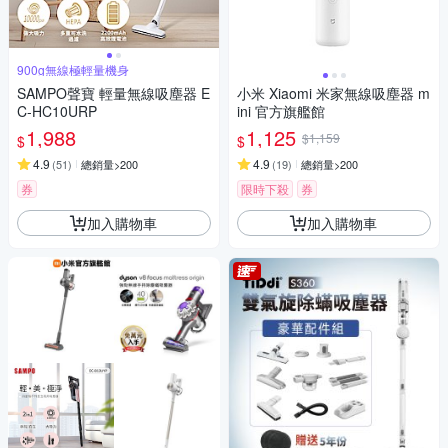
900g無線極輕量機身
SAMPO聲寶 輕量無線吸塵器 E
小米 Xiaomi 米家無線吸塵器 m
C-HC10URP
ini 官方旗艦館
1,988
1,125
$1,159
$
$
4.9
4.9
(
51
)
總銷量>200
(
19
)
總銷量>200
券
限時下殺
券
加入購物車
加入購物車