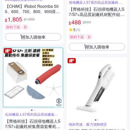
掃地機器人S7系列高品質副廠耗材
【CHAK】iRobot Roomba 50
配件組
【齊格科技】石頭掃地機器人S
0、600、700、800、900掃地
7/S7+高品質副廠耗材配件組(2
機副廠鋰電池(超高容量5000m
1,805
$1,900
片拖布+2個濾網+送1隻邊刷)
$
488
Ah)
$503
$
限時下殺
券
5
(
1
)
加入購物車
限時下殺
券
加入購物車
石頭機器人S7系列高品質副廠集塵
袋耗材組
【齊格科技】石頭掃地機器人S
無刷馬達，吸力強勁穩定
7/S7+副廠耗材集塵袋套餐耗材