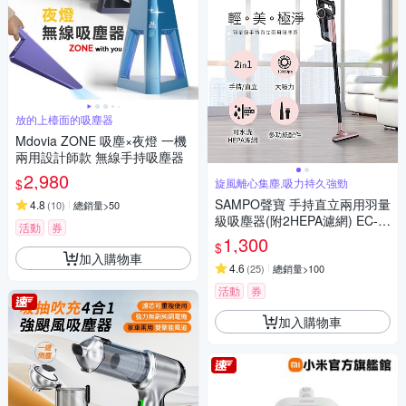
放的上檯面的吸塵器
Mdovia ZONE 吸塵×夜燈 一機
兩用設計師款 無線手持吸塵器
2,980
$
旋風離心集塵,吸力持久強勁
SAMPO聲寶 手持直立兩用羽量
4.8
(
10
)
總銷量>50
級吸塵器(附2HEPA濾網) EC-B
活動
券
13UYP
1,300
$
加入購物車
4.6
(
25
)
總銷量>100
活動
券
加入購物車