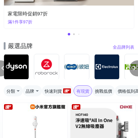
家電限時促銷97折
滿1件享97折
嚴選品牌
全品牌列表
分類
品牌
快速到貨
有現貨
挑戰低價
價格低到