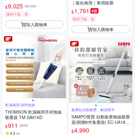
｜吸吹兩用｜車用除塵
9,025
$9,499
$
1,791
9折
$
限時下殺
券
限時下殺
券
加入購物車
加入購物車
乾濕兩用 掛壁收納
集塵站自動集塵，解放雙手
THOMSON 乾濕兩用手持無線
SAMPO聲寶 自動集塵無線吸塵
吸塵器 TM-SAV16D
器(附贈6件集塵袋) EC-UA18U
911
$990
$
NT
4,990
$
4.3
(
4
)