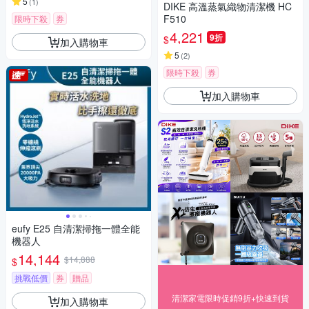
5
(
1
)
DIKE 高溫蒸氣織物清潔機 HC
F510
限時下殺
券
4,221
9折
$
加入購物車
5
(
2
)
限時下殺
券
加入購物車
eufy E25 自清潔掃拖一體全能
機器人
14,144
$14,888
$
挑戰低價
券
贈品
清潔家電限時促銷9折+快速到貨
加入購物車