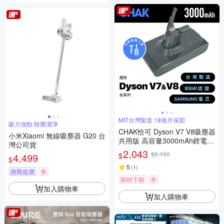
MIT台灣製造 18個月保固
吸力強勁 除塵潔淨
CHAK恰可 Dyson V7 V8吸塵器
小米Xiaomi 無線吸塵器 G20 台
共用版 高容量3000mAh鋰電池
灣公司貨
DC8230(Dyson 副廠電池 戴森
2,043
$2,150
$
4,499
吸塵器配件)
$
5
(
1
)
挑戰低價
券
限時下殺
券
加入購物車
加入購物車