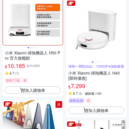
小米 Xiaomi 掃拖機器人 H50 P
ro 官方旗艦館
10,185
$10,499
$
掃拖一體防糾結，10000Pa強勁吸塵
小米 Xiaomi 掃拖機器人 H40
4.7
(
7
)
[限時優惠]
限時下殺
券
7,299
$
加入購物車
4.7
(
3
)
總銷量>100
挑戰低價
券
加入購物車