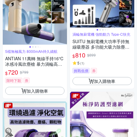
渦輪無刷電機 強勁動力 Type-C快充
SUITU 無刷電機大功率手持無
線吸塵器 多功能大吸力除塵器
5檔無極風力 8000mAh持久續航
吹吸抽充車載吹塵器 吹氣機 家
810
$899
$
車兩用
ANTIAN 11萬轉 無線手持16℃
5
(
1
)
冰感冷風吹塵槍 暴力渦輪高速
吹塵器 戶外烤肉生火吹氣泵
720
挑戰低價
券
$799
$
限時下殺
券
加入購物車
加入購物車