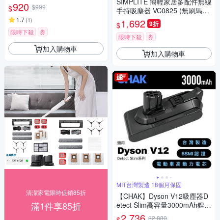
SIMPLITE 簡輕家居多配件無線
配件組(1個主刷+2個集塵袋+2
920
$999
$
手持吸塵器 VC0825 (無刷馬達
片拖布+2個濾網+送1隻邊刷)
雙重過濾 輕量機身 多種刷頭 T
1.7
(
1
)
1,692
9折
$
ype-C充電)
限時下殺
券
限時下殺
券
加入購物車
加入購物車
MIT台灣製造 18個月保固
清潔家電限時促銷85折
【CHAK】Dyson V12吸塵器D
滿1件享85折
etect Slim高容量3000mAh鋰電
池 DC1230(Dyson 副廠電池 戴
2,736
$2,880
$