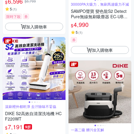
6,596
$6,799
$
30000PA大吸力，無刷馬達吸力不減
5
(
1
)
SAMPO聲寶 變色龍S2 Detect
Pure無線無刷吸塵器 EC-UB30
限時下殺
券
UND
4,990
$
加入購物車
5
(
1
)
券
加入購物車
滾刷裡外都乾淨 去汙除味不妥協
DIKE S2高效自清潔洗地機 HC
F220WT
7,191
9折
$
一蒸二吸 髒污全瓦解