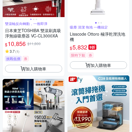
雙滾軸反向轉動，一推即淨
吸塵 清潔 拖地 一機搞定
日本東芝TOSHIBA 雙滾刷真吸
Lisscode Ottoro 極淨乾溼洗地
淨無線吸塵器 VC-CL3000XA
機
10,856
$11,800
$
5,832
9折
$
3.7
(
1
)
限時下殺
券
挑戰低價
券
加入購物車
加入購物車