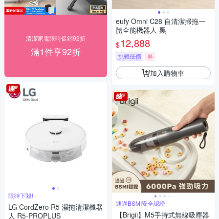
eufy Omni C28 自清潔掃拖一
體全能機器人-黑
清潔家電限時促銷92折
12,888
$
滿1件享92折
挑戰低價
券
加入購物車
限時下殺!
通過BSMI安全認證
LG CordZero R5 濕拖清潔機器
【Brigii】M5手持式無線吸塵器
人 R5-PROPLUS