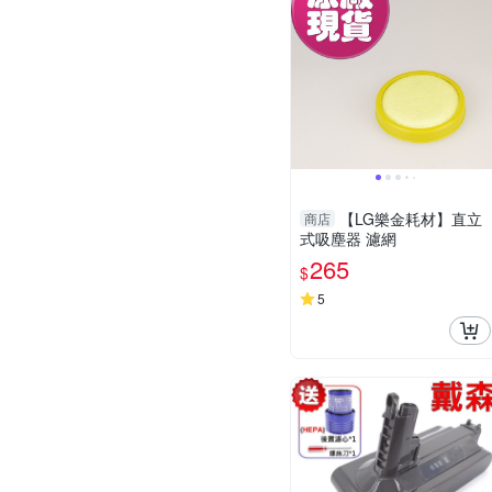
【LG樂金耗材】直立
商店
式吸塵器 濾網
265
$
5