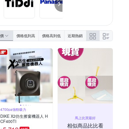
價
價格低到高
價格高到低
近期熱銷
4700pa強勁吸力
DIKE X2仿生擦窗機器人 H
馬上比買最好
CF400TI
相似商品比比看