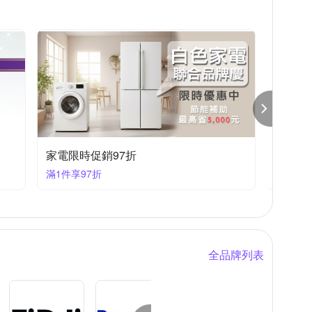
家電限時促銷97折
清潔家
滿1件享97折
滿1件享
全品牌列表