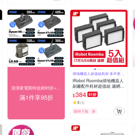
掃地機器人超值組耗材 多件更划
算
iRobot Roomba掃地機器人
副廠配件耗材超值組 濾網 5
清潔家電限時促銷95折+快速到貨
入
384
81折
$
滿1件享95折
5
(
1
)
限時下殺
券