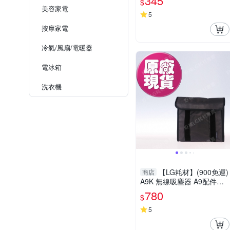
345
$
美容家電
5
按摩家電
冷氣/風扇/電暖器
電冰箱
洗衣機
【LG耗材】(900免運)
商店
A9K 無線吸塵器 A9配件收
納袋
780
$
5