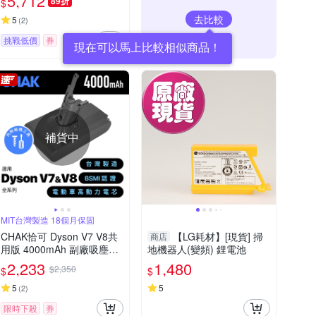
5,712
89折
$
去比較
5
(
2
)
挑戰低價
券
現在可以馬上比較相似商品！
補貨中
MIT台灣製造 18個月保固
CHAK恰可 Dyson V7 V8共
【LG耗材】[現貨] 掃
商店
用版 4000mAh 副廠吸塵器
地機器人(變頻) 鋰電池
鋰電池 DC8240(Dyson 副
2,233
1,480
$2,350
$
$
廠電池 戴森吸塵器配件)
5
5
(
2
)
限時下殺
券