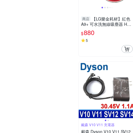
【LG樂金耗材】紅色
商店
A9+ 可水洗無線吸塵器 HEP
A濾網。A9通用
880
$
5
戴森 V10 V11 充電器
戴森 Dyson V10 V11 SV12