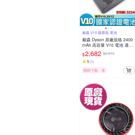
戴森 V10 吸塵器 電池
戴森 Dyson 原廠規格 2400
mAh 高容量 V10 電池 適用
SV12 加贈後置濾心 與 拆機
2,682
$2,915
$
螺絲刀
5
(
1
)
限時下殺
券