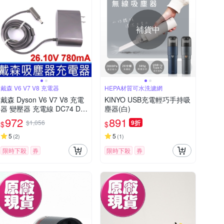
補貨中
戴森 V6 V7 V8 充電器
HEPA材質可水洗濾網
戴森 Dyson V6 V7 V8 充電
KINYO USB充電輕巧手持吸
器 變壓器 充電線 DC74 DC
塵器(白)
59 DC58 DC62 DC61 SV10
972
891
$1,056
9折
$
$
SV09 SV07 SV05 SV03 SV0
4 SV06 SV08 SV11
5
5
(
2
)
(
1
)
限時下殺
券
限時下殺
券