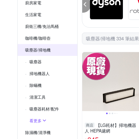
廚房家電
生活家電
廚衛三機/免治馬桶
咖啡機/咖啡壺
吸塵器/掃地機 334 筆結果
吸塵器/掃地機
吸塵器
掃地機器人
除蟎機
清潔工具
吸塵器耗材/配件
看更多
【LG耗材】掃地機器
商店
人 HEPA濾網
除濕機/清淨機