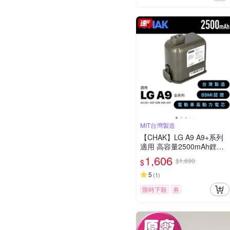
MIT台灣製造
【CHAK】LG A9 A9+系列
適用 高容量2500mAh鋰電
池 DC9025(LG 副廠電池 樂
1,606
$1,690
$
金吸塵器配件)
5
(
1
)
限時下殺
券