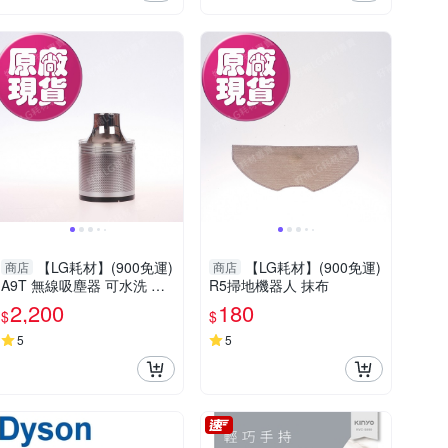
【LG耗材】(900免運)
【LG耗材】(900免運)
商店
商店
A9T 無線吸塵器 可水洗 金
R5掃地機器人 抹布
屬濾網
2,200
180
$
$
5
5