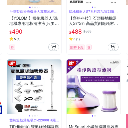
台灣製造掃拖機器人專用地板清
掃地機器人S7系列高品質副廠耗
潔液
材配件組
【YOLOMI】掃拖機器人/洗
【齊格科技】石頭掃地機器
地機專用地板清潔液(只要有
人S7/S7+高品質副廠耗材配
水箱功能皆適用)
件組(2片拖布+2個濾網+送1
490
488
$503
$
$
隻邊刷)
5
5
(
1
)
(
1
)
券
限時下殺
券
雙氣旋核爆級吸力-22000Pa颶風
橫掃
TiDdi(鈦迪) 雙氣旋除蟎吸塵
Mr.Smart 小紫除蹣吸塵器專