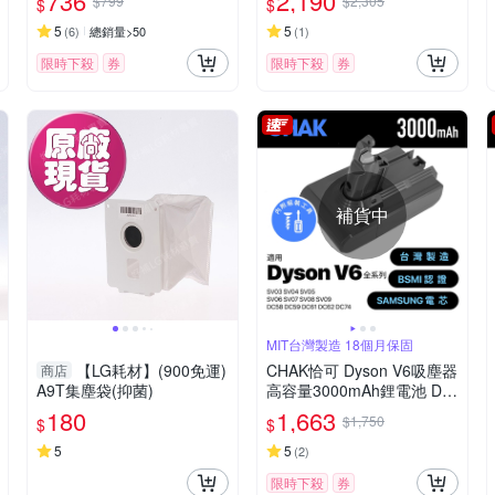
736
2,190
$799
$2,305
$
$
充氣機 抽氣機
5
5
(
6
)
總銷量>50
(
1
)
限時下殺
券
限時下殺
券
補貨中
MIT台灣製造 18個月保固
【LG耗材】(900免運)
CHAK恰可 Dyson V6吸塵器
商店
A9T集塵袋(抑菌)
高容量3000mAh鋰電池 DC
6230(Dyson 副廠電池 戴森
180
1,663
$1,750
$
$
吸塵器配件)
5
5
(
2
)
限時下殺
券