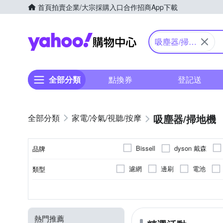
首頁
拍賣
企業/大宗採購入口
合作招商
App下載
Yahoo購物中心
吸塵器/掃地
機
全部分類
點換券
登記送
吸塵器/掃地機
家電/冷氣/視聽/按摩
dyson 戴森
Bissell
品牌
HOTO
iRobot
KIN
濾網
邊刷
電池
類型
品牌名稱
SIMPLITE 簡輕家居
TiD
手持式
可洗式集塵筒
無線
其他商品
有線
USB充電
直立式
集塵筒
圓筒
電池
110V
電壓
顏色
型式
集塵方式
無線/有線
種類
熱門推薦