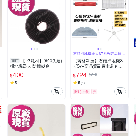
石頭掃地機器人S7系列高品質副
廠主刷套餐
【LG耗材】(900免運)
【齊格科技】石頭掃地機S
商店
掃地機器人 防撞磁條
7/S7+高品質副廠主刷套餐
耗材配件組(1個主刷+2片震
400
724
$746
$
$
動拖布+2個濾網+送1隻邊
刷)
5
5
(
1
)
限時下殺
券