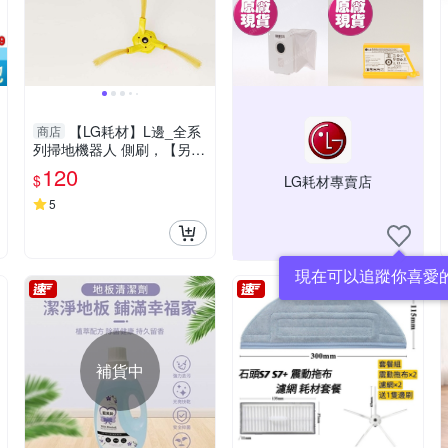
【LG耗材】L邊_全系
商店
列掃地機器人 側刷，【另有
賣R邊，R與L不通用】
120
$
LG耗材專賣店
5
現在可以追蹤你喜愛
補貨中