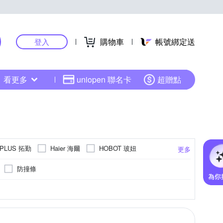
購物車
帳號綁定送
登入
看更多
uniopen 聯名卡
超贈點
-PLUS 拓勤
Haier 海爾
HOBOT 玻妞
更多
頭科技
SANLUX 台灣三洋
Shark
防撞條