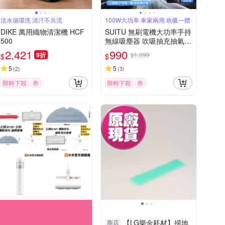
活水循環洗 清汙不共流
100W大功率 車家兩用 吹吸一體
DIKE 萬用織物清潔機 HCF
SUITU 無刷電機大功率手持
500
無線吸塵器 吹吸抽充抽氣多
功能除塵器 數顯車載吹塵器
2,421
990
9折
$1,099
$
$
車家寵三用
5
5
(
2
)
(
3
)
限時下殺
券
限時下殺
券
【LG樂金耗材】掃地
商店