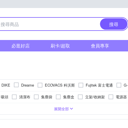
搜尋
必逛好店
刷卡/超取
會員專享
ECOVACS 科沃斯
Fujitek 富士電通
G
DIKE
Dreame
LG 樂金
PHILIPS 飛利浦
Roborock 石
YO
Mr.Smart
吸頭
清潔布
集塵袋
集塵盒
立架/收納架
電源器
Xiaomi 小米
其他品牌
金德恩
di
式
紙袋型
100V
240V
110~220V
220V
展開全部