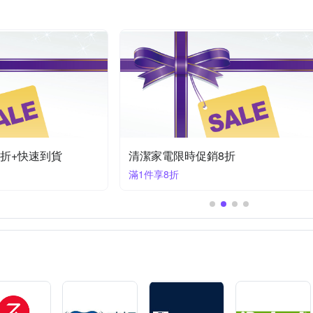
5折+快速到貨
清潔家電限時促銷8折
滿1件享8折