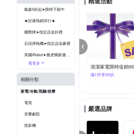
精選活動
戴森5折起➤限時下殺中
★好康熱銷排行★
國際牌➤指定品送好禮
石頭掃拖機➤指定品送豪禮
美國iRobot➤雅虎獨家優惠價
看更多
潔家電限時促銷88折+快速到貨
LG吸塵 ➤限時優惠中
清潔家電限時促銷9
件享88折
滿1件享95折
小米➤限時優惠中
相關分類
日立➤掃拖機器人新上市
家電/冷氣/視聽/按摩
伊萊克斯➤限時優惠中9折起
電視
嚴選品牌
音響劇院
投影機