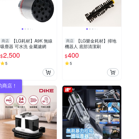
【LG耗材】A9K 無線
【LG樂金耗材】掃地
商店
商店
吸塵器 可水洗 金屬濾網
機器人 底部清潔刷
2,500
400
$
$
5
5
的商店！