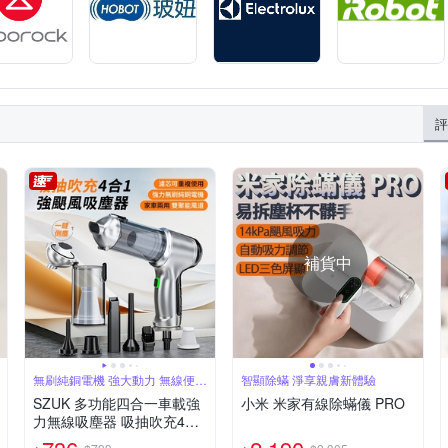
評
補貨中
無刷純銅電機 強大動力 無線便攜
智顯除蟎 淨享親膚新體驗
車家兩用
SZUK 多功能四合一車載強
小米 米家有線除蟎儀 PRO
力無線吸塵器 吸抽吹充4合1
除塵器 家車兩用手持吹氣機