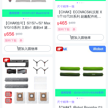
尺寸精準一致
【CHAK】ECOVACS科沃斯 X
1/T10/T20系列 副廠配件耗材
超值組(主刷2入組)
465
【CHAK恰可】S7/S7+/S7 Max
$489
$
V/G10系列 主刷x1 邊刷x4 濾網
限時下殺
券
x4 灰色拖布x2
656
$690
$
加入購物車
限時下殺
券
加入購物車
尺寸精準一致
【CHAK】iRobot Roomba i7/i