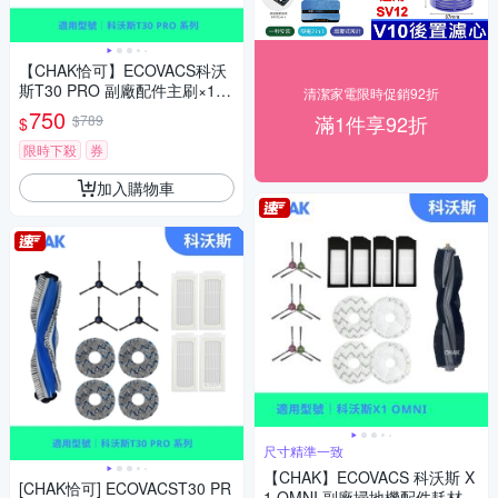
【CHAK恰可】ECOVACS科沃
斯T30 PRO 副廠配件主刷×1
清潔家電限時促銷92折
邊刷×4 濾網×4 集塵袋x4
750
滿1件享92折
$789
$
限時下殺
券
加入購物車
尺寸精準一致
【CHAK】ECOVACS 科沃斯 X
[CHAK恰可] ECOVACST30 PR
1 OMNI 副廠掃地機配件耗材超