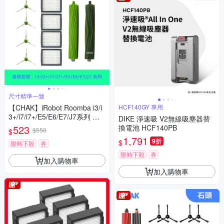
尺寸精準一致
【CHAK】iRobot Roomba i3/i
HCF140GY 專用
3+/i7/i7+/E5/E6/E7/J7系列 副
DIKE 淨速吸 V2無線吸塵器替
廠配件耗材超值組(主刷x1組 邊
523
換電池 HCF140PB
$550
$
刷x4 濾網x4)
1,791
9折
$
限時下殺
券
限時下殺
券
加入購物車
加入購物車