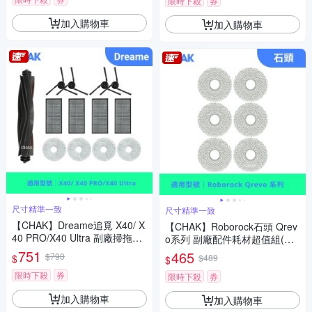
限時下殺
券
加入購物車
加入購物車
尺寸精準一致
尺寸精準一致
【CHAK】Dreame追覓 X40/ X
【CHAK】Roborock石頭 Qrev
40 PRO/X40 Ultra 副廠掃拖機
o系列 副廠配件耗材超值組(拖
配件超值組(主刷x1 濾網x4 邊
布6入組)
751
465
$790
$
$489
$
刷x4 拖布x4)
限時下殺
券
限時下殺
券
加入購物車
加入購物車