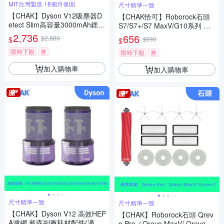
MIT台灣製造 18個月保固
尺寸精準一致
【CHAK】Dyson V12吸塵器D
【CHAK恰可】Roborock石頭
etect Slim高容量3000mAh鋰電
S7/S7+/S7 MaxV/G10系列 副
池 DC1230(Dyson 副廠電池 戴
廠配件耗材超值組(主刷x1 邊刷
2,736
656
$2,880
$
$690
$
森吸塵器配件)
x4 濾網x4 拖布x4)
限時下殺
券
限時下殺
券
加入購物車
加入購物車
尺寸精準一致
尺寸精準一致
【CHAK】Dyson V12 高效HEP
【CHAK】Roborock石頭 Qrev
A濾網 戴森副廠耗材配件(適用S
o Pro／Qrevo MaxV/ Qrevo S