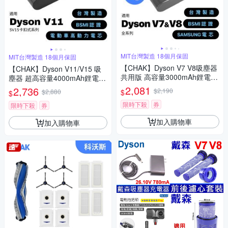
MIT台灣製造 18個月保固
MIT台灣製造 18個月保固
【CHAK】Dyson V7 V8吸塵器
【CHAK】Dyson V11/V15 吸
共用版 高容量3000mAh鋰電池
塵器 超高容量4000mAh鋰電池
DC8230 加贈濾網組(Dyson 副
DC1140 適用卡扣式機種(Dyso
2,081
2,736
$2,190
$
$2,880
$
廠電池 戴森配件)
n副廠電池 戴森配件)
限時下殺
券
限時下殺
券
加入購物車
加入購物車