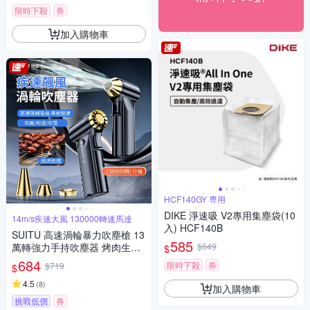
限時下殺
券
加入購物車
HCF140GY 専用
DIKE 淨速吸 V2專用集塵袋(10
14m/s疾速大風 130000轉速馬達
入) HCF140B
SUITU 高速渦輪暴力吹塵槍 13
585
萬轉強力手持吹塵器 烤肉生火
$649
$
戶外吹氣泵
684
限時下殺
券
$719
$
4.5
(
8
)
加入購物車
挑戰低價
券