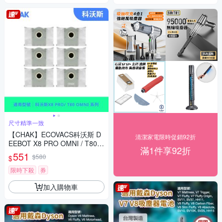
尺寸精準一致
【CHAK】ECOVACS科沃斯 D
清潔家電限時促銷92折
EEBOT X8 PRO OMNI / T80 O
滿1件享92折
MNI 副廠掃拖機配件超值組(集
551
$580
$
塵袋6入組)
限時下殺
券
加入購物車