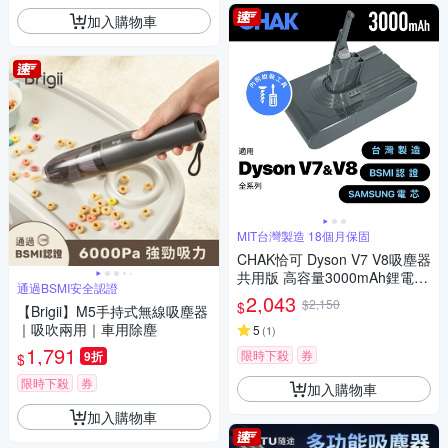
加入購物車
MIT台灣製造 18個月保固
CHAK恰可 Dyson V7 V8吸塵器
共用版 高容量3000mAh鋰電池
通過BSMI安全認證
DC8230(Dyson 副廠電池 戴森
2,043
$2,150
$
【Brigii】M5手持式無線吸塵器
吸塵器配件)
｜吸吹兩用｜車用除塵
5
(
1
)
1,791
限時下殺
券
9折
$
限時下殺
券
加入購物車
加入購物車