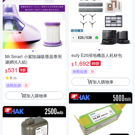
eufy E25掃地機器人耗材包
Mr.Smart 小紫除蹣吸塵器專用
濾網(6入組)
1,692
86折
$
531
9折
$
挑戰低價
券
5
(
3
)
加入購物車
挑戰低價
券
加入購物車