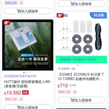
挑戰低價
券
加入購物車
加入購物車
尺寸精準一致
【CHAK】ECOVACS 科沃斯 T
全自動高效清潔不留水痕
10 TURBO 副廠掃地機配件耗
HUTT赫特 變頻擦窗機器人W9
材超值組(主刷×1 邊刷×3組 濾
712
$749
$
(擦窗機/洗窗機)
網×3 圓拖布x2組)
13,592
限時下殺
券
8折
$
限時下殺
券
加入購物車
加入購物車