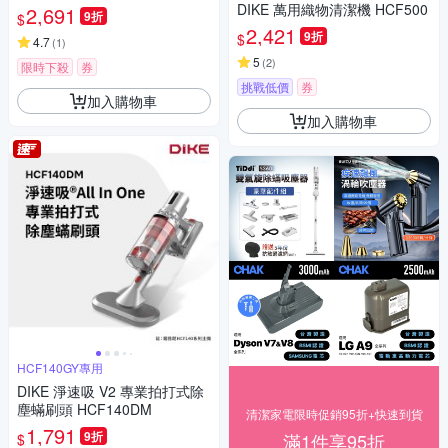
DIKE 萬用織物清潔機 HCF500
2,691
9折
$
2,421
9折
$
4.7
(
1
)
5
(
2
)
限時下殺
券
挑戰低價
券
加入購物車
加入購物車
HCF140GY專用
DIKE 淨速吸 V2 專業拍打式除
塵蟎刷頭 HCF140DM
清潔家電限時促銷95折+快速到貨
1,791
9折
滿1件享95折
$