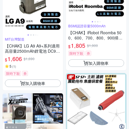
BSMI認證容量5000mAh
【CHAK】iRobot Roomba 50
0、600、700、800、900掃地
MIT台灣製造
機副廠鋰電池(超高容量5000m
1,805
【CHAK】LG A9 A9+系列適用
$1,900
$
Ah)
高容量2500mAh鋰電池 DC902
限時下殺
券
5(LG 副廠電池 樂金吸塵器配
1,606
$1,690
$
件)
加入購物車
5
(
1
)
限時下殺
券
加入購物車