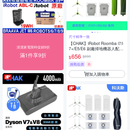
尺寸精準一致
【CHAK】iRobot Roomba i7/i
清潔家電限時促銷9折
7+/E5/E6 副廠掃地機器人配件
耗材超值組(主刷x1 邊刷x4 濾
滿1件享9折
656
$690
$
網x4 集塵袋x2)
挑戰低價
券
加入購物車