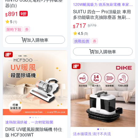
120W颶風吸力 德系無刷電機 車家兩
器(白)
用
SUITU 四合一 Pro頂級款 車用
891
9折
$
多功能吸吹充抽除塵器 無刷電
5
(
1
)
機家車兩用吸塵器 汽車吹氣機
717
$779
$
打氣機
限時下殺
券
4.5
(
5
)
加入購物車
挑戰低價
券
加入購物車
速熱除濕烘被，一次輕鬆殺菌
DIKE UV暖風殺菌除蟎機 特仕
活水循環洗 清汙不共流
版 HCF300WT