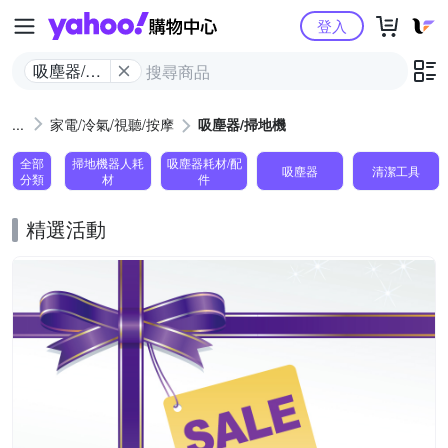
Yahoo購物中心
登入
吸塵器/掃
地機
家電/冷氣/視聽/按摩
吸塵器/掃地機
全部
掃地機器人耗
吸塵器耗材/配
吸塵器
清潔工具
分類
材
件
精選活動