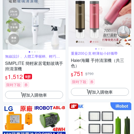
重量200公克 輕薄短小好攜帶
無線設計 、人體工學握柄、輕巧不
占空間
Haier海爾 手持清潔機（共三
SIMPLITE 簡輕家居電動玻璃手
色）
持清潔機
751
$790
$
1,512
9折
$
限時下殺
券
限時下殺
券
加入購物車
加入購物車