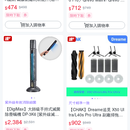
V20/SV34/SV35/SV44/SV46/SV
副廠配件耗材超值組(主刷x1 邊
474
712
$498
$
$749
$
49機型 2入組)
刷x4 濾網x4 拖布x4)
限時下殺
券
限時下殺
券
加入購物車
加入購物車
紫外線有效消除細菌
尺寸精準一致
【DigiMax】大師級手持式滅菌
【CHAK】Dreame追覓 X50 Ul
除塵螨機 DP-3K6 [紫外線滅菌]
tra/L40s Pro Ultra 副廠掃拖機
[通過抗菌試驗][輕巧方便攜帶]
配件超值組(主刷x1 邊刷x4 濾
2,384
902
$2,591
$
$949
$
網x4 拖布x4)
限時下殺
券