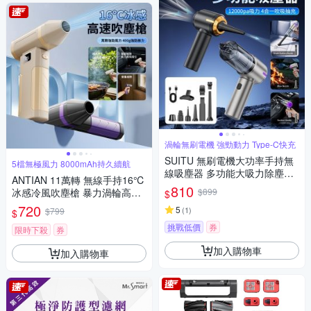
渦輪無刷電機 強勁動力 Type-C快充
SUITU 無刷電機大功率手持無
5檔無極風力 8000mAh持久續航
線吸塵器 多功能大吸力除塵器
ANTIAN 11萬轉 無線手持16℃
吹吸抽充車載吹塵器 吹氣機 家
810
冰感冷風吹塵槍 暴力渦輪高速
$899
$
車兩用
吹塵器 戶外烤肉生火吹氣泵
720
5
(
1
)
$799
$
挑戰低價
券
限時下殺
券
加入購物車
加入購物車