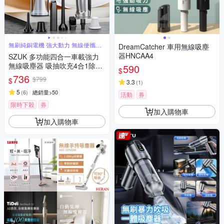
無刷純銅電機 強大動力 無線便攜車
DreamCatcher 車用無線吸塵
家兩用
器HNCAA4
SZUK 多功能四合一車載強力
無線吸塵器 吸抽吹充4合1除塵
590
$
器 家車兩用手持吹氣機 充氣機
736
$799
$
3.3
(
1
)
抽氣機
5
(
6
)
總銷量>50
活動
券
限時下殺
券
加入購物車
加入購物車