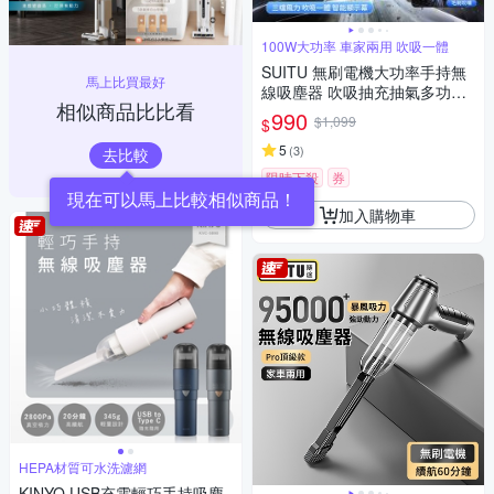
100W大功率 車家兩用 吹吸一體
SUITU 無刷電機大功率手持無
馬上比買最好
線吸塵器 吹吸抽充抽氣多功能
相似商品比比看
除塵器 數顯車載吹塵器 車家寵
990
$1,099
$
三用
5
(
3
)
去比較
限時下殺
券
加入購物車
HEPA材質可水洗濾網
KINYO USB充電輕巧手持吸塵