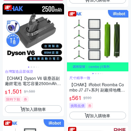
台灣製造品質保證
【CHAK】Dyson V6 吸塵器副
尺寸精準一致
廠鋰電池 電芯容量2500mAh
【CHAK】iRobot Roomba Co
型號DC6225(台灣製造 附濾網
1,501
mbo J7 J7+系列 副廠掃地機器
$1,580
$
組及組裝工具)
人配件耗材超值組(主刷x1 邊刷
561
$590
$
限時下殺
券
x4 濾網x4)
挑戰低價
券
加入購物車
加入購物車