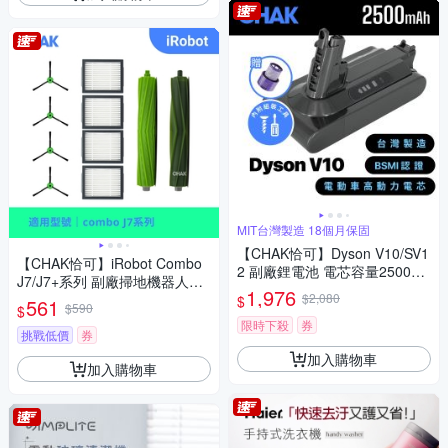
MIT台灣製造 18個月保固
【CHAK恰可】Dyson V10/SV1
【CHAK恰可】iRobot Combo
2 副廠鋰電池 電芯容量2500m
J7/J7+系列 副廠掃地機器人配
Ah 台灣製造 附濾網組及組裝工
1,976
件耗材超值組
$2,080
$
561
具(Dyson 副廠電池)
$590
$
限時下殺
券
挑戰低價
券
加入購物車
加入購物車