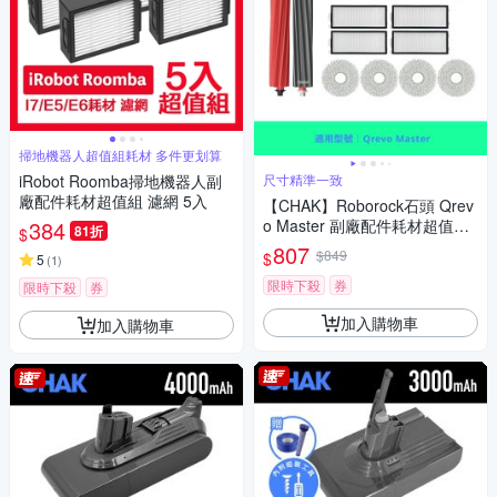
掃地機器人超值組耗材 多件更划算
iRobot Roomba掃地機器人副
尺寸精準一致
廠配件耗材超值組 濾網 5入
【CHAK】Roborock石頭 Qrev
384
o Master 副廠配件耗材超值組
81折
$
(主刷x1 邊刷x4 濾網x4 拖布x4)
807
$849
$
5
(
1
)
限時下殺
券
限時下殺
券
加入購物車
加入購物車