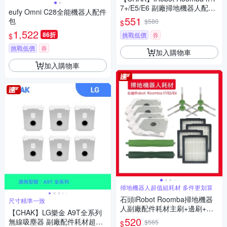
7+/E5/E6 副廠掃地機器人配件
eufy Omni C28全能機器人配件
耗材超值組(主刷2入組)
551
包
$580
$
1,522
86折
挑戰低價
券
$
挑戰低價
券
加入購物車
加入購物車
掃地機器人超值組耗材 多件更划算
石頭iRobot Roomba掃地機器
尺寸精準一致
人副廠配件耗材主刷+邊刷+濾
【CHAK】LG樂金 A9T全系列
網+集塵袋
520
無線吸塵器 副廠配件耗材超值
$565
$