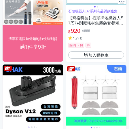
石頭機器人S7系列高品質副廠集塵
袋耗材組
【齊格科技】石頭掃地機器人S
7/S7+副廠耗材集塵袋套餐耗材
配件組(1個主刷+2個集塵袋+2
920
$999
$
片拖布+2個濾網+送1隻邊刷)
1.7
(
1
)
清潔家電限時促銷9折+快速到貨
滿1件享9折
限時下殺
券
加入購物車