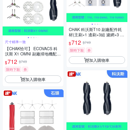
CHAK 科沃斯T10 副廠配件耗
材(主刷×1 邊刷×3組 濾網×3 集
塵袋x4)
712
尺寸精準一致
$749
$
【CHAK恰可】 ECOVACS 科
限時下殺
券
沃斯 X1 OMNI 副廠掃地機配件
超值組 (主刷×1 邊刷×3 濾網×4
加入購物車
712
$749
$
拖布×2)
限時下殺
券
加入購物車