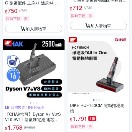
O 副廠配件 主刷x1 邊刷x4 濾
值組(主刷×1 邊刷×3組 濾網×4
712
網x4 拖布x4
$749
$
750
拖布×2組)
$789
$
限時下殺
券
限時下殺
券
加入購物車
加入購物車
DIKE HCF150CM 電動拖地刷
MIT台灣製造 18個月保固
頭
【CHAK恰可】Dyson V7 V8/S
1,791
9折
$
V10 SV11 副廠鋰電池 電芯容
量2500mAh 附濾網組及組裝工
1,758
限時下殺
券
$1,850
$
具(Dyson 副廠電池)