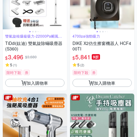
雙氣旋核爆級吸力-22000Pa颶風橫
4700pa強勁吸力
掃
TiDdi(鈦迪) 雙氣旋除蟎吸塵器
DIKE X2仿生擦窗機器人 HCF4
(S360)
00TI
3,496
5,841
$3,680
9折
$
$
5
5
(
1
)
(
2
)
限時下殺
券
限時下殺
券
加入購物車
加入購物車