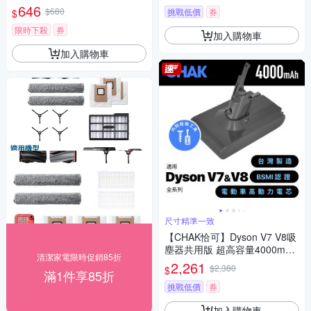
組(集塵袋6入組)
646
$680
挑戰低價
券
$
限時下殺
券
加入購物車
加入購物車
尺寸精準一致
【CHAK恰可】Dyson V7 V8吸
塵器共用版 超高容量4000mAh
清潔家電限時促銷85折
鋰電池 DC8240(Dyson 副廠電
2,261
$2,380
$
滿1件享85折
池 戴森吸塵器配件)
挑戰低價
券
加入購物車