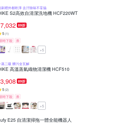
滾刷裡外都乾淨 去汙除味不妥協
DIKE S2高效自清潔洗地機 HCF220WT
7,032
89折
5
(
1
)
限時下殺
券
+5
一蒸二吸 髒污全瓦解
DIKE 高溫蒸氣織物清潔機 HCF510
3,908
89折
5
(
2
)
限時下殺
券
+5
eufy E25 自清潔掃拖一體全能機器人