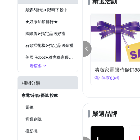
精選活動
戴森5折起➤限時下殺中
★好康熱銷排行★
國際牌➤指定品送好禮
石頭掃拖機➤指定品送豪禮
美國iRobot➤雅虎獨家優惠價
看更多
優惠★TiDdi雙氣旋除蟎吸塵器S360
LG吸塵 ➤限時優惠中
清潔家電限時促銷9
1件2890
滿1件享95折
小米➤限時優惠中
相關分類
日立➤掃拖機器人新上市
家電/冷氣/視聽/按摩
伊萊克斯➤限時優惠中9折起
電視
嚴選品牌
音響劇院
投影機