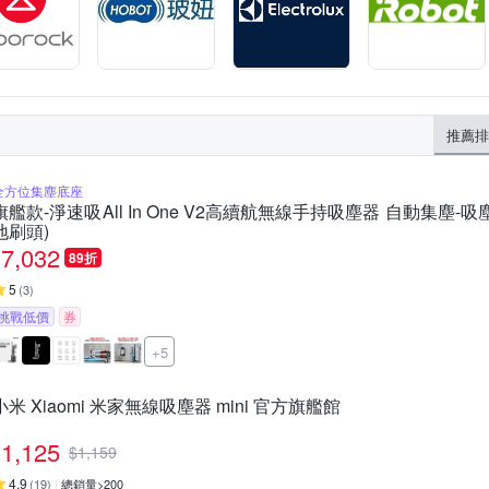
推薦排
全方位集塵底座
旗艦款-淨速吸All In One V2高續航無線手持吸塵器 自動集塵-吸
地刷頭)
7,032
89折
5
(
3
)
挑戰低價
券
+5
小米 Xiaomi 米家無線吸塵器 mini 官方旗艦館
1,125
$
1,159
4.9
(
19
)
總銷量>200