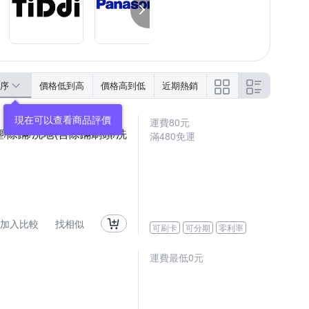
序
價格低到高
價格高到低
近期熱銷
運費80元
塵/除蹣/洗地(含除蹣刷頭/洗
滿480免運
加入比較
找相似
可刷卡
可分期
零利率
運費最低0元