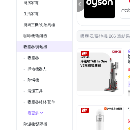
廚房家電
生活家電
廚衛三機/免治馬桶
咖啡機/咖啡壺
吸塵器/掃地機 266 筆結果
吸塵器/掃地機
吸塵器
掃地機器人
$
除蟎機
清潔工具
吸塵器耗材/配件
看更多
$
除濕機/清淨機