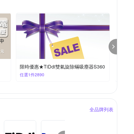
指定吸塵器｜任2件再折100+快速到貨
清潔家
滿2件折100
滿1件享
全品牌列表