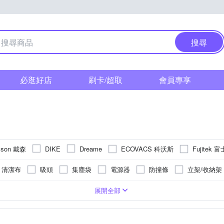
搜尋
必逛好店
刷卡/超取
會員專享
yson 戴森
ECOVACS 科沃斯
Fujitek
DIKE
Dreame
LG 樂金
PHILIPS 飛
KINYO
Mdovia
Mr.Smart
清潔布
吸頭
集塵袋
電源器
防撞條
立架/收納架
RP 夏普
SIMPLITE 簡輕家居
TATUNG 大同
T
Shark
式
紙袋型
濕布清潔模式
沿牆走
直線清掃
螺旋型
隨機走
100V
110~220V
240V
220V
展開全部
其他品牌
金德恩