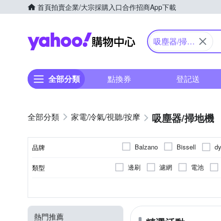
首頁
拍賣
企業/大宗採購入口
合作招商
App下載
Yahoo購物中心
吸塵器/掃地
機
全部分類
點換券
登記送
吸塵器/掃地機
家電/冷氣/視聽/按摩
d
Balzano
Bissell
品牌
HOTO
IRIS
iRobot
邊刷
濾網
電池
類型
品牌名稱
SANLUX 台灣三洋
SHA
手持式
可洗式集塵筒
雷射掃描建立地圖
無線
有線
電池
直立式
集塵筒
USB充電
Z字型
圓筒
110V
電壓
顏色
型式
集塵方式
清潔模式
無線/有線
Xiaomi 小米
TiDdi
熱門推薦