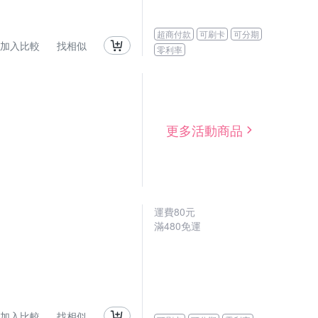
超商付款
可刷卡
可分期
加入比較
找相似
零利率
更多活動商品
運費80元
滿480免運
加入比較
找相似