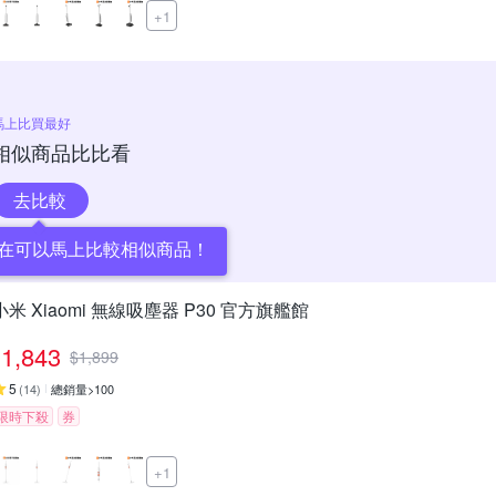
+1
馬上比買最好
相似商品比比看
去比較
在可以馬上比較相似商品！
小米 Xiaomi 無線吸塵器 P30 官方旗艦館
1,843
$
1,899
5
(
14
)
總銷量>100
限時下殺
券
+1