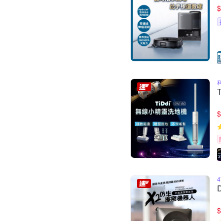
$
$
$