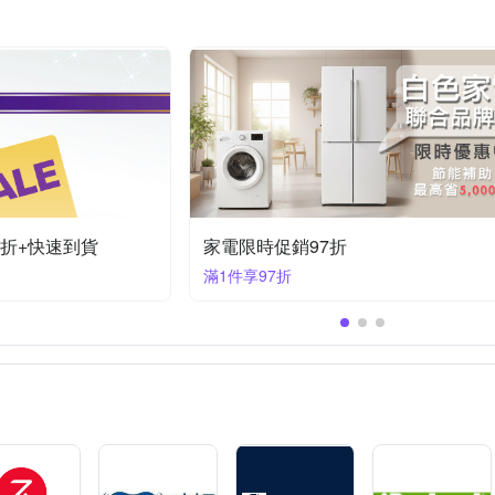
5折+快速到貨
清潔家電限時促銷92折
滿1件享92折