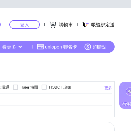
購物車
帳號綁定送
登入
看更多
uniopen 聯名卡
超贈點
 富士電通
Haier 海爾
HOBOT 玻妞
更多
利浦
Roborock 石頭科技
SAMPO 聲寶
ECO 東元
TOSHIBA 東芝
THOMSON
U型