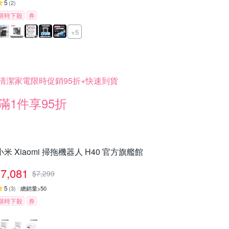
5
(
2
)
限時下殺
券
+5
清潔家電限時促銷95折+快速到貨
滿1件享95折
小米 Xiaomi 掃拖機器人 H40 官方旗艦館
7,081
$
7,299
5
(
3
)
總銷量>50
限時下殺
券