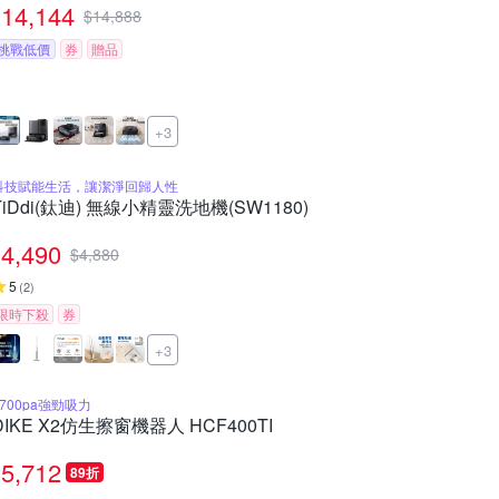
14,144
$
14,888
挑戰低價
券
贈品
+3
科技賦能生活，讓潔淨回歸人性
TiDdi(鈦迪) 無線小精靈洗地機(SW1180)
4,490
$
4,880
5
(
2
)
限時下殺
券
+3
4700pa強勁吸力
DIKE X2仿生擦窗機器人 HCF400TI
5,712
89折