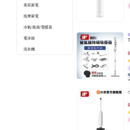
美容家電
按摩家電
冷氣/風扇/電暖器
電冰箱
洗衣機
$
$