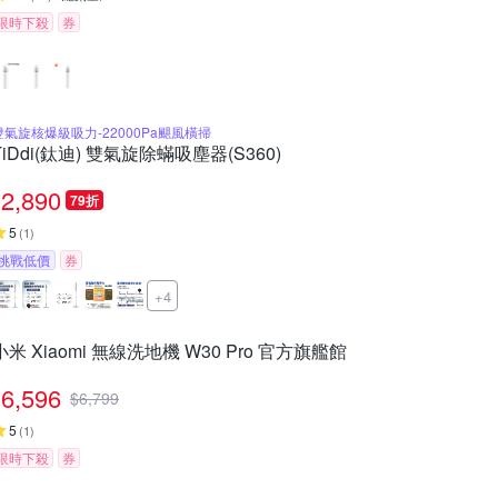
限時下殺
券
雙氣旋核爆級吸力-22000Pa颶風橫掃
TiDdi(鈦迪) 雙氣旋除蟎吸塵器(S360)
2,890
79折
5
(
1
)
挑戰低價
券
+4
小米 Xiaomi 無線洗地機 W30 Pro 官方旗艦館
6,596
$
6,799
5
(
1
)
限時下殺
券