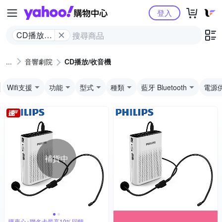
Yahoo購物中心
登入
CD播放/
收音機
音響劇院
CD播放/收音機
Wifi支援
功能
型式
種類
藍牙 Bluetooth
電源
補貨中
購衷心+聯名卡最高10%回饋