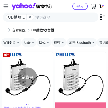
Yahoo購物中心
登入
CD播放/
收音機
音響劇院
CD播放/收音機
Wifi支援
功能
型式
種類
藍牙 Bluetooth
電源
補貨中
購衷心+聯名卡最高10%回饋