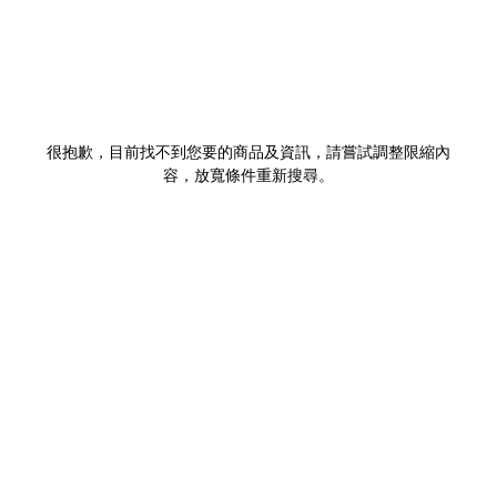
很抱歉，目前找不到您要的商品及資訊，請嘗試調整限縮內
容，放寬條件重新搜尋。