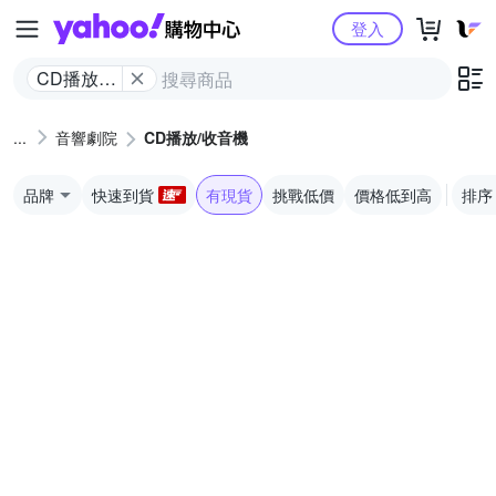
Yahoo購物中心
登入
CD播放/
收音機
音響劇院
CD播放/收音機
品牌
快速到貨
有現貨
挑戰低價
價格低到高
排序