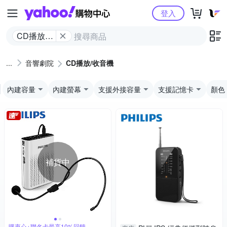
Yahoo購物中心
登入
CD播放/
收音機
音響劇院
CD播放/收音機
內建容量
內建螢幕
支援外接容量
支援記憶卡
顏色
補貨中
購衷心+聯名卡最高10%回饋