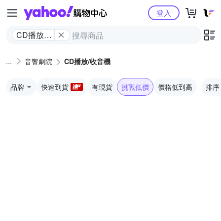
Yahoo購物中心
登入
CD播放/
收音機
音響劇院
CD播放/收音機
品牌
快速到貨
有現貨
挑戰低價
價格低到高
排序