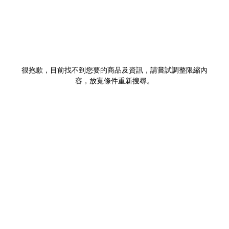
很抱歉，目前找不到您要的商品及資訊，請嘗試調整限縮內
容，放寬條件重新搜尋。