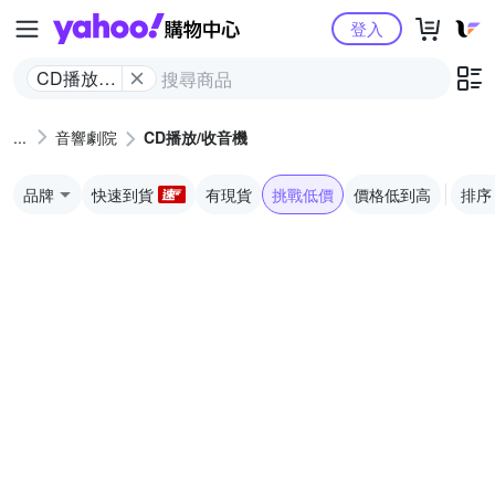
Yahoo購物中心
登入
CD播放/
收音機
音響劇院
CD播放/收音機
品牌
快速到貨
有現貨
挑戰低價
價格低到高
排序