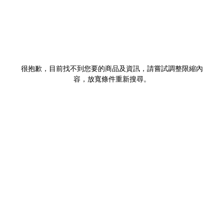
很抱歉，目前找不到您要的商品及資訊，請嘗試調整限縮內
容，放寬條件重新搜尋。