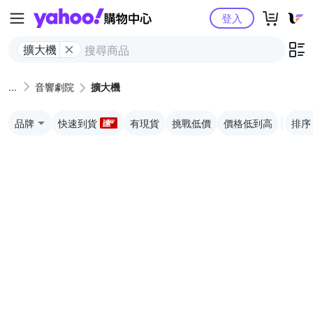
Yahoo購物中心
登入
擴大機
音響劇院
擴大機
品牌
快速到貨
有現貨
挑戰低價
價格低到高
排序