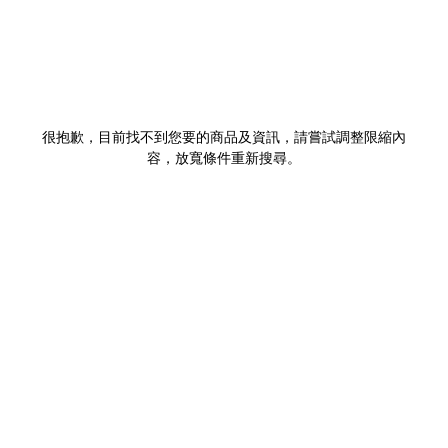
很抱歉，目前找不到您要的商品及資訊，請嘗試調整限縮內
容，放寬條件重新搜尋。