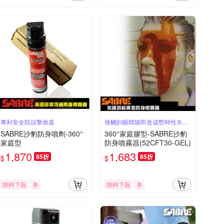
專利安全防誤擊掀蓋
接觸到眼睛隨即造成暫時性失明
50分鐘
SABRE沙豹防身噴劑-360°
360°家庭膠型-SABRE沙豹
家庭型
防身噴霧器(52CFT30-GEL)
1,870
1,683
85折
85折
$
$
限時下殺
券
限時下殺
券