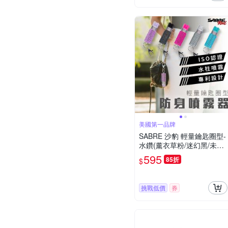
美國第一品牌
SABRE 沙豹 輕量鑰匙圈型-
水鑽(薰衣草粉/迷幻黑/未來
白/活力粉紅/薄荷青)
595
85折
$
挑戰低價
券