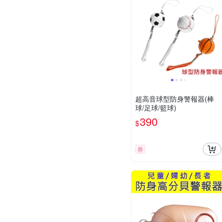
超高音球型防身警報器(棒
球/足球/籃球)
390
$
券