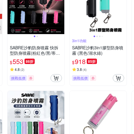
3in1功能
SABRE沙豹防身噴霧 快拆
SABRE沙豹3in1膠型防身噴
型防身噴霧(粉紅色/黑/蒂芬
霧 (黑色/湖水綠)
妮藍)
553
918
86折
85折
$
$
4.8
3.8
(
2
)
(
4
)
挑戰低價
券
挑戰低價
券