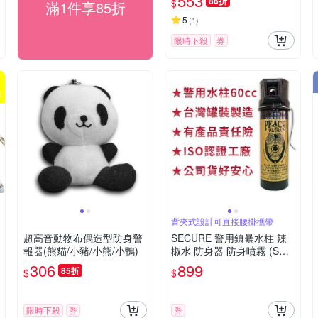
553
86折
$
滿1件享85折
5
(
1
)
限時下殺
券
背夾式設計可直接腰掛攜帶
超高音動物布偶造型防身警
SECURE 警用鎮暴水柱 辣
報器(熊貓/小豬/小熊/小鴨)
椒水 防身器 防身噴霧 (SE-1
060G 背夾款) 台灣製
306
899
85折
$
$
限時下殺
券
券