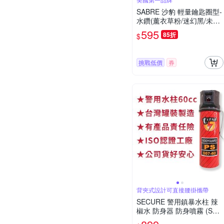
SABRE 沙豹 輕量鑰匙圈型-
水鑽(薰衣草粉/迷幻黑/未來
白/活力粉紅/薄荷青)
595
85折
$
挑戰低價
券
背夾式設計可直接腰掛攜帶
SECURE 警用鎮暴水柱 辣
椒水 防身器 防身噴霧 (SE-1
060A 背夾款) 台灣製