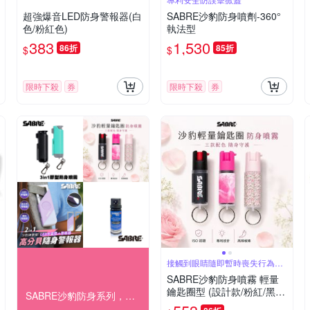
超強爆音LED防身警報器(白
SABRE沙豹防身噴劑-360°
色/粉紅色)
執法型
383
1,530
86折
85折
$
$
限時下殺
券
限時下殺
券
接觸到眼睛隨即暫時喪失行為能
力約60分鐘
SABRE沙豹防身噴霧 輕量
鑰匙圈型 (設計款/粉紅/黑/
SABRE沙豹防身系列，結帳85折！
叢林/粉迷彩/繽紛樂)