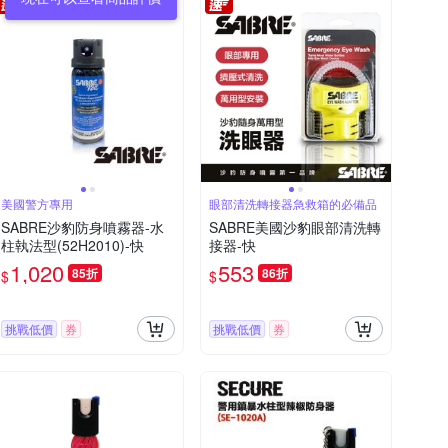
美國警方專用
眼部清洗轉接器急救箱的必備品
SABRE沙豹防身噴霧器-水
SABRE美國沙豹眼部清洗轉
柱執法型(52H2010)-快
接器-快
1,020
553
85折
86折
$
$
挑戰低價
券
挑戰低價
券