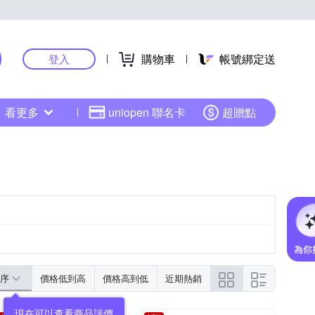
購物車
帳號綁定送
登入
看更多
uniopen 聯名卡
超贈點
序
價格低到高
價格高到低
近期熱銷