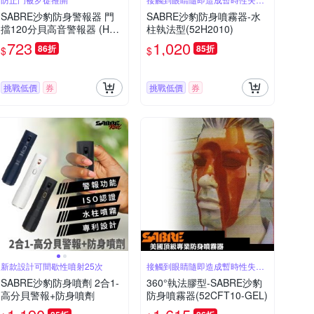
50分鐘
SABRE沙豹防身警報器 門
SABRE沙豹防身噴霧器-水
擋120分貝高音警報器 (HS-
柱執法型(52H2010)
DSA)
723
1,020
86折
85折
$
$
挑戰低價
券
挑戰低價
券
新款設計可間歇性噴射25次
接觸到眼睛隨即造成暫時性失明
50分鐘
SABRE沙豹防身噴劑 2合1-
360°執法膠型-SABRE沙豹
高分貝警報+防身噴劑
防身噴霧器(52CFT10-GEL)