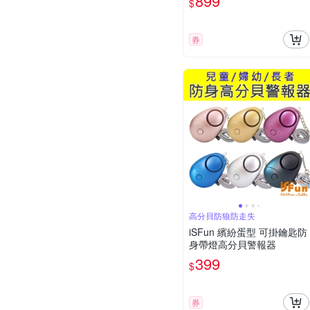
899
$
券
高分貝防狼防走失
iSFun 繽紛蛋型 可掛鑰匙防
身帶燈高分貝警報器
399
$
券