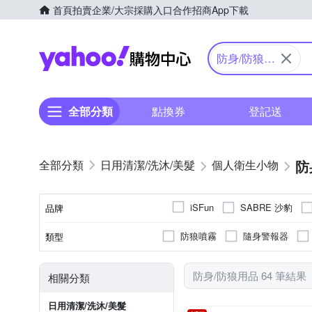
首頁
拍賣
企業/大宗採購入口
合作招商
App下載
Yahoo購物中心
防身/防狼用
品
全部分類
點換券
登記送
防
日用清潔/洗沐/美髮
個人衛生小物
SABRE 沙豹
iSFun
品牌
防狼噴霧
隨身警報器
類型
品牌名稱
防身/防狼用品 64 筆結果
相關分類
日用清潔/洗沐/美髮