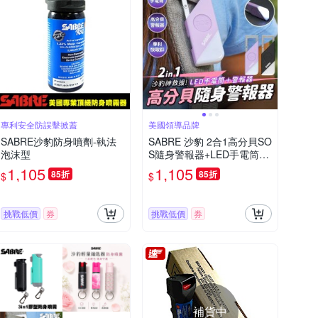
專利安全防誤擊掀蓋
美國領導品牌
SABRE沙豹防身噴劑-執法
SABRE 沙豹 2合1高分貝SO
泡沫型
S隨身警報器+LED手電筒
(黑色/紫色)
1,105
1,105
85折
85折
$
$
挑戰低價
券
挑戰低價
券
補貨中