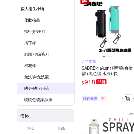
個人衛生小物
化妝棉品
指甲剪/銼刀
掏耳棒
刮鬍刀/除毛刀
3in1功能
棉花棒
SABRE沙豹3in1膠型防身噴
霧 (黑色/湖水綠)-快
免洗褲/免洗襪
918
85折
$
防身/防狼用品
挑戰低價
券
暖暖包/蒸氣眼罩
價格
-