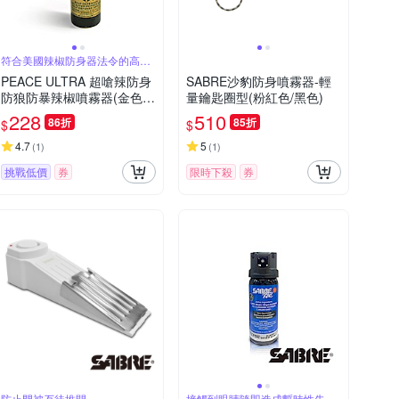
符合美國辣椒防身器法令的高標
等級
PEACE ULTRA 超嗆辣防身
SABRE沙豹防身噴霧器-輕
防狼防暴辣椒噴霧器(金色鑰
量鑰匙圈型(粉紅色/黑色)
匙圈型)
228
510
86折
85折
$
$
4.7
5
(
1
)
(
1
)
挑戰低價
券
限時下殺
券
防止門被歹徒推開
接觸到眼睛隨即造成暫時性失明