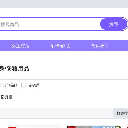
搜尋
必逛好店
刷卡/超取
會員專享
身/防狼用品
其他品牌
金德恩
防身棍
推薦排