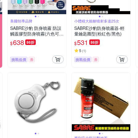
美國領導品牌
小體積大能耐噴射多達25次
SABRE沙豹 防身噴霧 防誤
SABRE沙豹防身噴霧器-輕
觸蓋膠型防身噴霧(六色可
量鑰匙圈型(粉紅色/黑色)
選)
638
531
86折
86折
$
$
5
(
1
)
挑戰低價
券
挑戰低價
券
專利安全防誤擊掀蓋