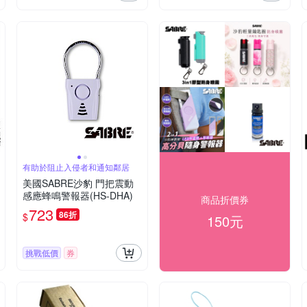
有助於阻止入侵者和通知鄰居
美國SABRE沙豹 門把震動
感應蜂鳴警報器(HS-DHA)
商品折價券
723
86折
$
150元
挑戰低價
券