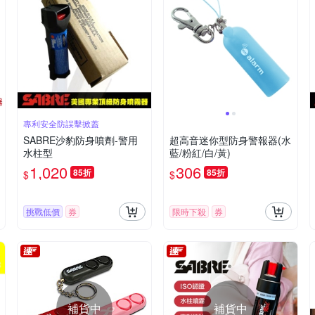
專利安全防誤擊掀蓋
SABRE沙豹防身噴劑-警用
超高音迷你型防身警報器(水
水柱型
藍/粉紅/白/黃)
1,020
306
85折
85折
$
$
挑戰低價
券
限時下殺
券
補貨中
補貨中