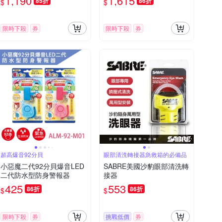
1,190
1,615
85折
86折
$
$
限時下殺
券
限時下殺
券
超高爆音92分貝
眼部清洗轉接器急救箱的必備品
小惡魔二代92分貝爆音LED
SABRE美國沙豹眼部清洗轉
二代防水型防身警報器
接器
425
553
86折
86折
$
$
限時下殺
券
挑戰低價
券