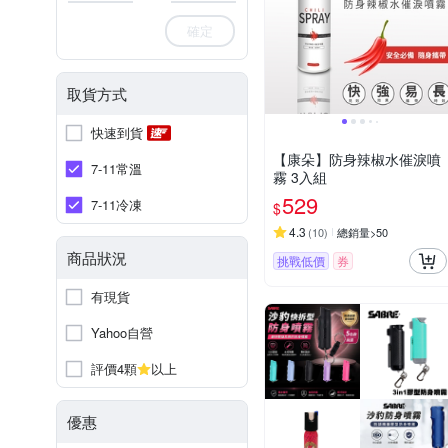
確定
取貨方式
快速到貨
【康朵】防身辣椒水催淚噴
7-11常溫
霧 3入組
529
7-11冷凍
$
4.3
(
10
)
總銷量>50
商品狀況
挑戰低價
券
有現貨
Yahoo自營
評價4顆
以上
優惠