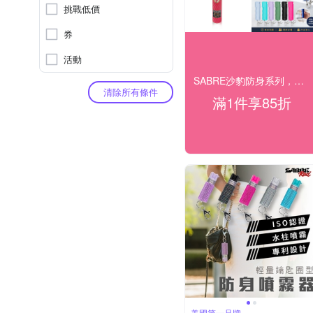
挑戰低價
券
活動
SABRE沙豹防身系列，結帳85折！
清除所有條件
滿1件享85折
美國第一品牌