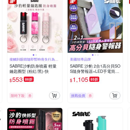
接觸到眼睛隨即暫時喪失行為能
美國領導品牌
力約60分鐘
SABRE沙豹防身噴霧 輕量
SABRE 沙豹 2合1高分貝SO
鑰匙圈型 (粉紅/黑)-快
S隨身警報器+LED手電筒
(黑色/紫色)-快
553
1,105
86折
85折
$
$
限時下殺
券
挑戰低價
券