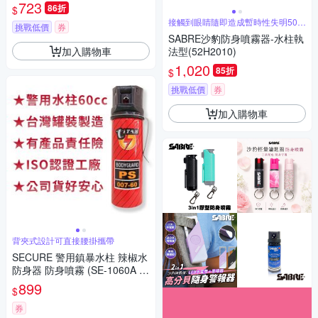
723
86折
$
接觸到眼睛隨即造成暫時性失明50分
挑戰低價
券
鐘
SABRE沙豹防身噴霧器-水柱執
加入購物車
法型(52H2010)
1,020
85折
$
挑戰低價
券
加入購物車
背夾式設計可直接腰掛攜帶
SECURE 警用鎮暴水柱 辣椒水
防身器 防身噴霧 (SE-1060A 背
夾款) 台灣製
899
$
券