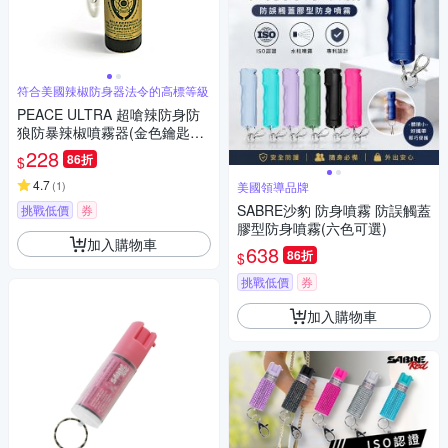
符合美國辣椒防身器法令的高標等級
PEACE ULTRA 超嗆辣防身防
狼防暴辣椒噴霧器(金色鑰匙圈
型)
228
86折
$
4.7
(
1
)
美國領導品牌
SABRE沙豹 防身噴霧 防誤觸蓋
挑戰低價
券
膠型防身噴霧(六色可選)
加入購物車
638
86折
$
挑戰低價
券
加入購物車