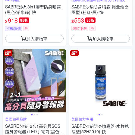
60分鐘
SABRE沙豹3in1膠型防身噴霧
SABRE沙豹防身噴霧 輕量鑰匙
(黑色/湖水綠)-快
圈型 (粉紅/黑)-快
918
553
85折
86折
$
$
挑戰低價
券
限時下殺
券
加入購物車
加入購物車
美國領導品牌
美國警方專用
SABRE 沙豹 2合1高分貝SOS
SABRE沙豹防身噴霧器-水柱執
隨身警報器+LED手電筒(黑色/
法型(52H2010)-快