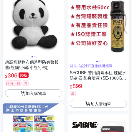
超高音動物布偶造型防身警報
背夾式設計可直接腰掛攜帶
器(熊貓/小豬/小熊/小鴨)
SECURE 警用鎮暴水柱 辣椒水
306
85折
$
防身器 防身噴霧 (SE-1060G
背夾款) 台灣製
限時下殺
券
899
$
加入購物車
券
加入購物車