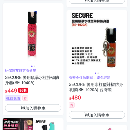
比催淚瓦斯更有效果
SECURE 警用鎮暴水柱辣椒防
有安全保險開關，避免誤噴
身器(SE-1040A)
SECURE 警用水柱型辣椒防身
449
噴霧(SE-1020A) 台灣製
86折
$
480
$
挑戰低價
券
券
加入購物車
加入購物車