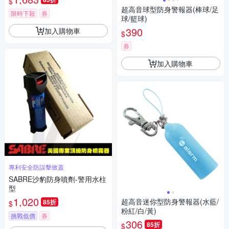
$
超高音球型防身警報器(棒球/足
限時下殺
券
球/籃球)
390
加入購物車
$
券
加入購物車
專利安全防誤擊掀蓋
SABRE沙豹防身噴劑-警用水柱
型
1,020
超高音迷你型防身警報器(水藍/
85折
$
粉紅/白/黃)
挑戰低價
券
306
85折
$