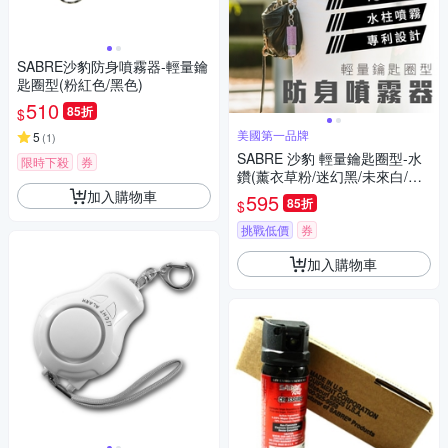
SABRE沙豹防身噴霧器-輕量鑰
匙圈型(粉紅色/黑色)
510
85折
$
美國第一品牌
5
(
1
)
SABRE 沙豹 輕量鑰匙圈型-水
限時下殺
券
鑽(薰衣草粉/迷幻黑/未來白/活
力粉紅/薄荷青)
加入購物車
595
85折
$
挑戰低價
券
加入購物車