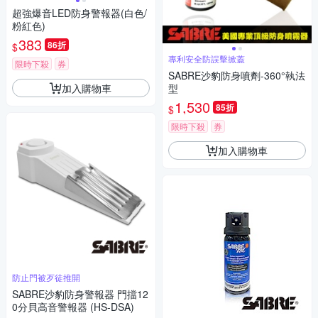
超強爆音LED防身警報器(白色/
粉紅色)
383
86折
$
專利安全防誤擊掀蓋
限時下殺
券
SABRE沙豹防身噴劑-360°執法
加入購物車
型
1,530
85折
$
限時下殺
券
加入購物車
防止門被歹徒推開
SABRE沙豹防身警報器 門擋12
0分貝高音警報器 (HS-DSA)