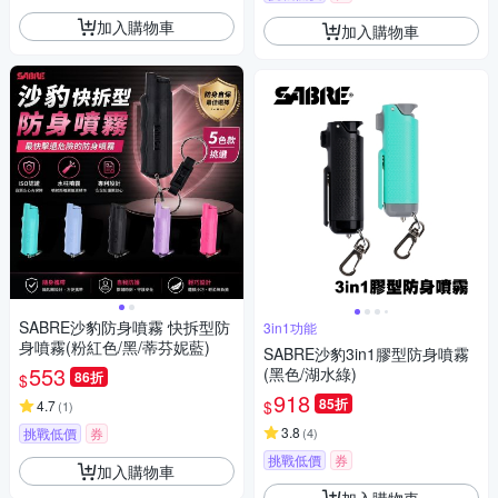
加入購物車
加入購物車
SABRE沙豹防身噴霧 快拆型防
3in1功能
身噴霧(粉紅色/黑/蒂芬妮藍)
SABRE沙豹3in1膠型防身噴霧
553
(黑色/湖水綠)
86折
$
918
85折
$
4.7
(
1
)
3.8
挑戰低價
券
(
4
)
挑戰低價
券
加入購物車
加入購物車