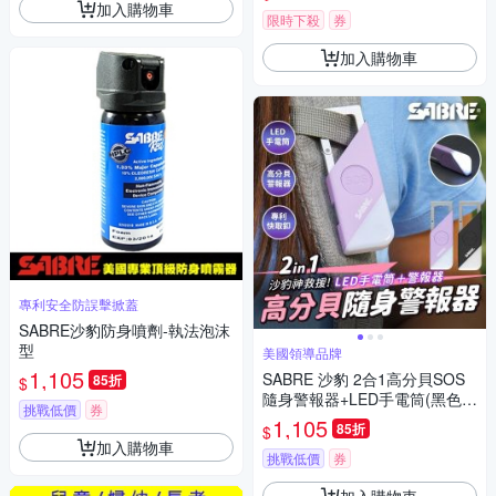
加入購物車
限時下殺
券
加入購物車
專利安全防誤擊掀蓋
SABRE沙豹防身噴劑-執法泡沫
型
美國領導品牌
1,105
SABRE 沙豹 2合1高分貝SOS
85折
$
隨身警報器+LED手電筒(黑色/
挑戰低價
券
紫色)
1,105
85折
$
加入購物車
挑戰低價
券
加入購物車