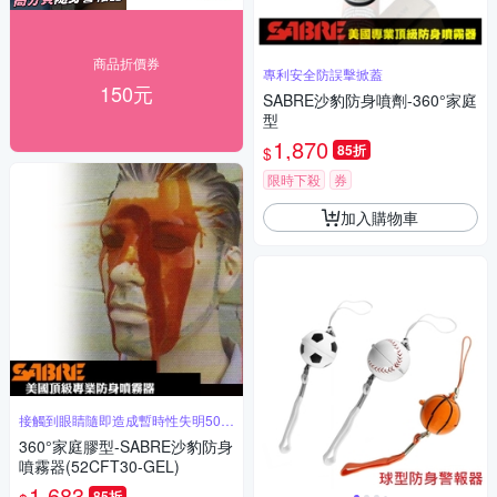
商品折價券
專利安全防誤擊掀蓋
150元
SABRE沙豹防身噴劑-360°家庭
型
1,870
85折
$
限時下殺
券
加入購物車
接觸到眼睛隨即造成暫時性失明50分
鐘
360°家庭膠型-SABRE沙豹防身
噴霧器(52CFT30-GEL)
1,683
85折