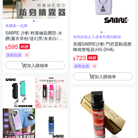
美國第一品牌
SABRE 沙豹 輕量鑰匙圈型-水
有助於阻止入侵者和通知鄰居
鑽(薰衣草粉/迷幻黑/未來白/活
力粉紅/薄荷青)
美國SABRE沙豹 門把震動感應
595
85折
$
蜂鳴警報器(HS-DHA)
挑戰低價
券
723
86折
$
加入購物車
挑戰低價
券
加入購物車