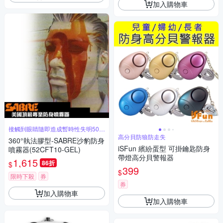
加入購物車
接觸到眼睛隨即造成暫時性失明50分
鐘
高分貝防狼防走失
360°執法膠型-SABRE沙豹防身
iSFun 繽紛蛋型 可掛鑰匙防身
噴霧器(52CFT10-GEL)
帶燈高分貝警報器
1,615
86折
$
399
$
限時下殺
券
券
加入購物車
加入購物車