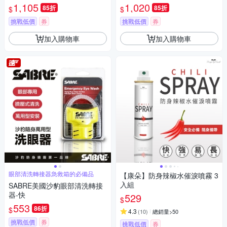
紫色)-快
1,105
1,020
85折
85折
$
$
挑戰低價
券
挑戰低價
券
加入購物車
加入購物車
眼部清洗轉接器急救箱的必備品
【康朵】防身辣椒水催淚噴霧 3
入組
SABRE美國沙豹眼部清洗轉接
器-快
529
$
553
86折
$
4.3
(
10
)
總銷量>50
挑戰低價
券
挑戰低價
券