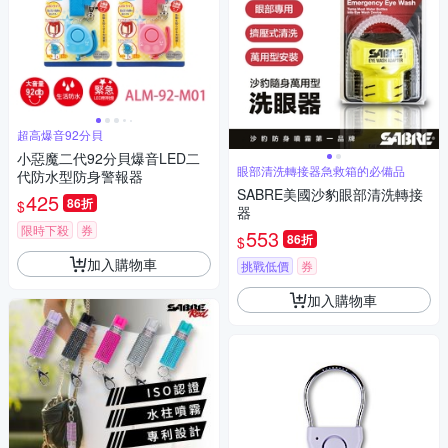
超高爆音92分貝
小惡魔二代92分貝爆音LED二
眼部清洗轉接器急救箱的必備品
代防水型防身警報器
SABRE美國沙豹眼部清洗轉接
425
86折
$
器
限時下殺
券
553
86折
$
加入購物車
挑戰低價
券
加入購物車