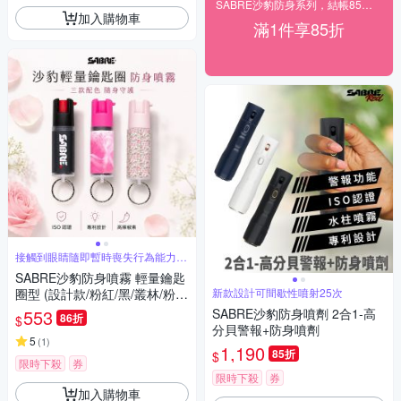
SABRE沙豹防身系列，結帳85折！
加入購物車
滿1件享85折
接觸到眼睛隨即暫時喪失行為能力約
60分鐘
SABRE沙豹防身噴霧 輕量鑰匙
圈型 (設計款/粉紅/黑/叢林/粉迷
新款設計可間歇性噴射25次
彩/繽紛樂)
553
SABRE沙豹防身噴劑 2合1-高
86折
$
分貝警報+防身噴劑
5
(
1
)
1,190
85折
$
限時下殺
券
限時下殺
券
加入購物車