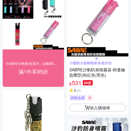
小體積大能耐噴射多達25次
SABRE沙豹防身系列，結帳85折！
SABRE沙豹防身噴霧器-輕量鑰
滿1件享85折
匙圈型(粉紅色/黑色)
531
86折
$
5
(
1
)
挑戰低價
券
加入購物車