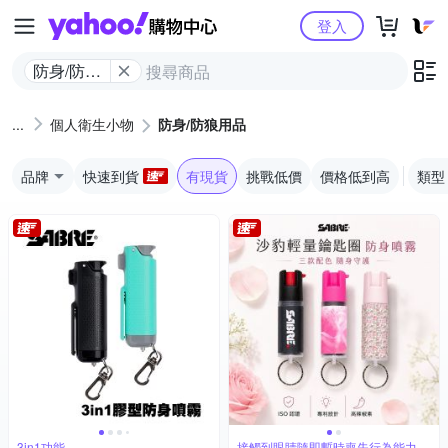
Yahoo購物中心
登入
防身/防狼
用品
個人衛生小物
防身/防狼用品
品牌
快速到貨
有現貨
挑戰低價
價格低到高
類型
3in1功能
接觸到眼睛隨即暫時喪失行為能力約