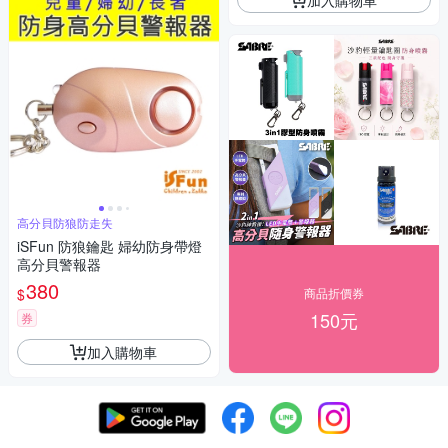
高分貝防狼防走失
iSFun 防狼鑰匙 婦幼防身帶燈
高分貝警報器
380
$
商品折價券
150元
券
加入購物車