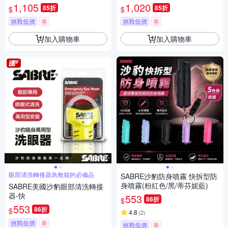
紫色)-快
1,105
1,020
85折
85折
$
$
挑戰低價
券
挑戰低價
券
加入購物車
加入購物車
眼部清洗轉接器急救箱的必備品
SABRE沙豹防身噴霧 快拆型防
身噴霧(粉紅色/黑/蒂芬妮藍)
SABRE美國沙豹眼部清洗轉接
器-快
553
86折
$
553
86折
$
4.8
(
2
)
挑戰低價
券
挑戰低價
券