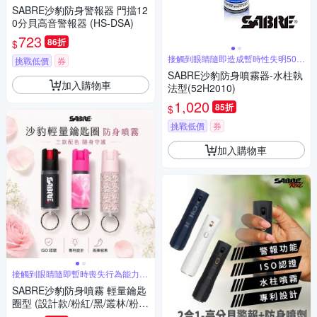
SABRE沙豹防身警報器 門擋12
0分貝高音警報器 (HS-DSA)
723
86折
$
接觸到眼睛隨即造成暫時性失明50分
挑戰低價
券
鐘
SABRE沙豹防身噴霧器-水柱執
加入購物車
法型(52H2010)
1,020
85折
$
挑戰低價
券
加入購物車
接觸到眼睛隨即暫時喪失行為能力約
60分鐘
SABRE沙豹防身噴霧 輕量鑰匙
圈型 (設計款/粉紅/黑/叢林/粉迷
彩/繽紛樂)