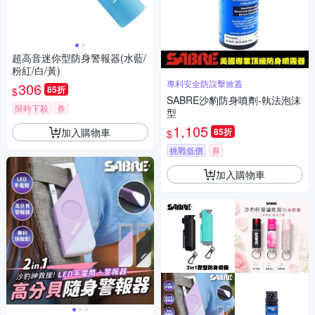
超高音迷你型防身警報器(水藍/
粉紅/白/黃)
專利安全防誤擊掀蓋
306
85折
$
SABRE沙豹防身噴劑-執法泡沫
限時下殺
券
型
1,105
加入購物車
85折
$
挑戰低價
券
加入購物車