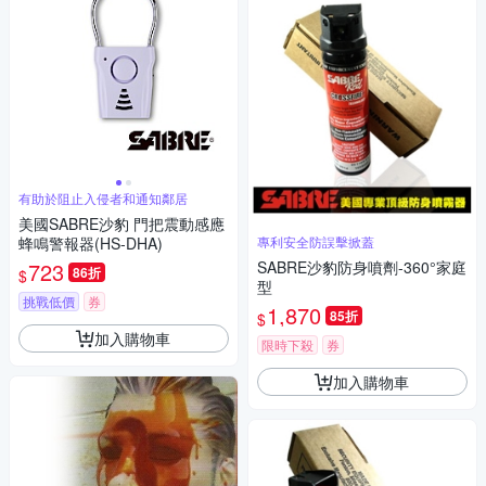
有助於阻止入侵者和通知鄰居
美國SABRE沙豹 門把震動感應
蜂鳴警報器(HS-DHA)
專利安全防誤擊掀蓋
723
SABRE沙豹防身噴劑-360°家庭
86折
$
型
挑戰低價
券
1,870
85折
$
加入購物車
限時下殺
券
加入購物車