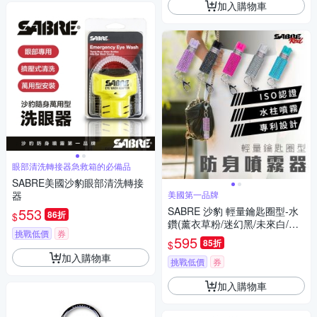
加入購物車
眼部清洗轉接器急救箱的必備品
SABRE美國沙豹眼部清洗轉接
器
美國第一品牌
553
SABRE 沙豹 輕量鑰匙圈型-水
86折
$
鑽(薰衣草粉/迷幻黑/未來白/活
挑戰低價
券
力粉紅/薄荷青)
595
85折
$
加入購物車
挑戰低價
券
加入購物車