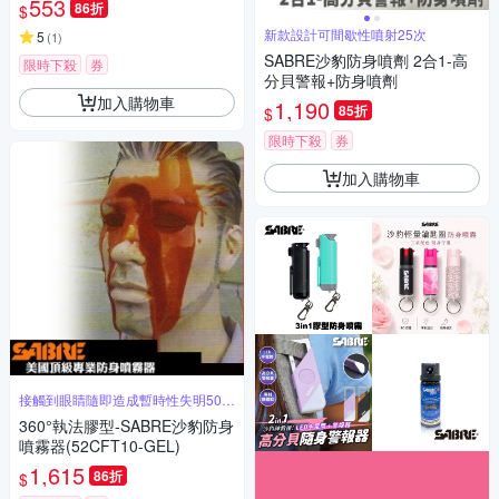
553
86折
$
新款設計可間歇性噴射25次
5
(
1
)
SABRE沙豹防身噴劑 2合1-高
限時下殺
券
分貝警報+防身噴劑
加入購物車
1,190
85折
$
限時下殺
券
加入購物車
接觸到眼睛隨即造成暫時性失明50分
鐘
360°執法膠型-SABRE沙豹防身
噴霧器(52CFT10-GEL)
1,615
86折
$