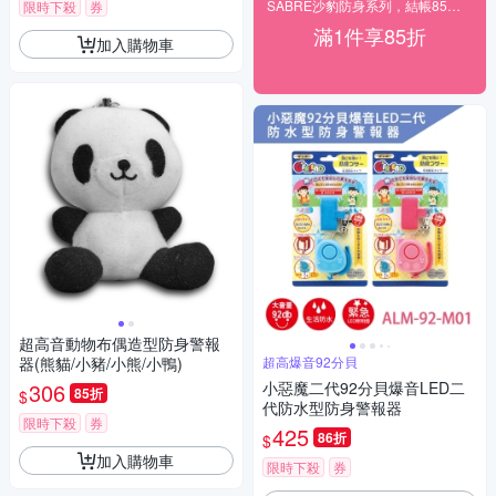
SABRE沙豹防身系列，結帳85折！
限時下殺
券
滿1件享85折
加入購物車
超高音動物布偶造型防身警報
器(熊貓/小豬/小熊/小鴨)
超高爆音92分貝
306
小惡魔二代92分貝爆音LED二
85折
$
代防水型防身警報器
限時下殺
券
425
86折
$
加入購物車
限時下殺
券