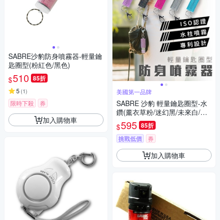
SABRE沙豹防身噴霧器-輕量鑰
匙圈型(粉紅色/黑色)
510
85折
$
5
(
1
)
美國第一品牌
SABRE 沙豹 輕量鑰匙圈型-水
限時下殺
券
鑽(薰衣草粉/迷幻黑/未來白/活
加入購物車
力粉紅/薄荷青)
595
85折
$
挑戰低價
券
加入購物車