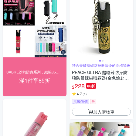
符合美國辣椒防身器法令的高標等級
SABRE沙豹防身系列，結帳85折！
PEACE ULTRA 超嗆辣防身防
狼防暴辣椒噴霧器(金色鑰匙圈
滿1件享85折
型)
228
86折
$
4.7
(
1
)
挑戰低價
券
加入購物車