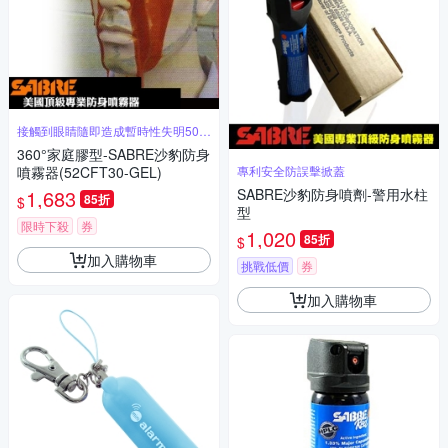
接觸到眼睛隨即造成暫時性失明50分
鐘
360°家庭膠型-SABRE沙豹防身
噴霧器(52CFT30-GEL)
專利安全防誤擊掀蓋
1,683
SABRE沙豹防身噴劑-警用水柱
85折
$
型
限時下殺
券
1,020
85折
$
加入購物車
挑戰低價
券
加入購物車