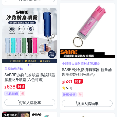
小體積大能耐噴射多達25次
美國領導品牌
SABRE沙豹防身噴霧器-輕量鑰
匙圈型(粉紅色/黑色)
SABRE沙豹 防身噴霧 防誤觸蓋
膠型防身噴霧(六色可選)
531
86折
$
638
86折
$
5
(
1
)
挑戰低價
券
挑戰低價
券
加入購物車
加入購物車