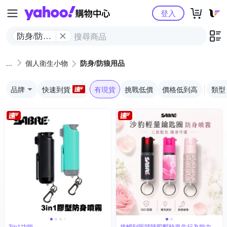
Yahoo購物中心
登入
防身/防狼
用品
個人衛生小物
防身/防狼用品
品牌
快速到貨
有現貨
挑戰低價
價格低到高
類型
3in1功能
接觸到眼睛隨即暫時喪失行為能力約