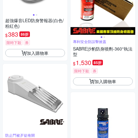
超強爆音LED防身警報器(白色/
粉紅色)
383
86折
$
專利安全防誤擊掀蓋
限時下殺
券
SABRE沙豹防身噴劑-360°執法
加入購物車
型
1,530
85折
$
限時下殺
券
加入購物車
防止門被歹徒推開