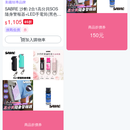
美國領導品牌
SABRE 沙豹 2合1高分貝SOS
隨身警報器+LED手電筒(黑色/
紫色)
1,105
85折
$
商品折價券
挑戰低價
券
150元
加入購物車
商品折價券