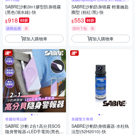
60分鐘
SABRE沙豹3in1膠型防身噴霧
SABRE沙豹防身噴霧 輕量鑰匙
(黑色/湖水綠)-快
圈型 (粉紅/黑)-快
918
553
85折
86折
$
$
挑戰低價
券
限時下殺
券
加入購物車
加入購物車
美國領導品牌
美國警方專用
SABRE 沙豹 2合1高分貝SOS
SABRE沙豹防身噴霧器-水柱執
隨身警報器+LED手電筒(黑色/
法型(52H2010)-快