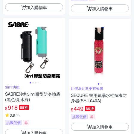
加入購物車
加入購物車
3in1功能
比催淚瓦斯更有效果
SABRE沙豹3in1膠型防身噴霧
SECURE 警用鎮暴水柱辣椒防
(黑色/湖水綠)
身器(SE-1040A)
918
449
85折
$
86折
$
3.8
(
4
)
挑戰低價
券
挑戰低價
券
加入購物車
加入購物車