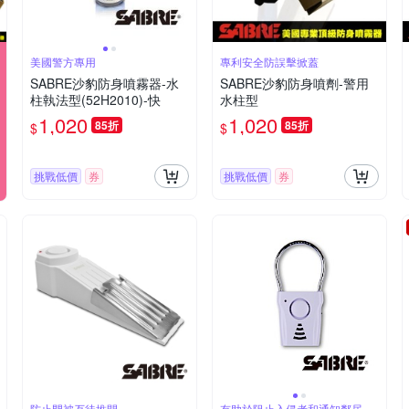
美國警方專用
專利安全防誤擊掀蓋
SABRE沙豹防身噴霧器-水
SABRE沙豹防身噴劑-警用
柱執法型(52H2010)-快
水柱型
1,020
1,020
85折
85折
$
$
挑戰低價
券
挑戰低價
券
防止門被歹徒推開
有助於阻止入侵者和通知鄰居