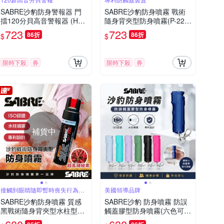
SABRE沙豹防身警報器 門
SABRE沙豹防身噴霧 戰術
擋120分貝高音警報器 (HS-
隨身背夾型防身噴霧(P-22-
DSA)-8H
GEL-TQ)
723
723
86折
86折
$
$
限時下殺
券
限時下殺
券
補貨中
接觸到眼睛隨即暫時喪失行為能
美國領導品牌
力約60分鐘
SABRE沙豹防身噴霧 質感
SABRE沙豹 防身噴霧 防誤
黑戰術隨身背夾型水柱型防
觸蓋膠型防身噴霧(六色可
身噴霧-快
選)