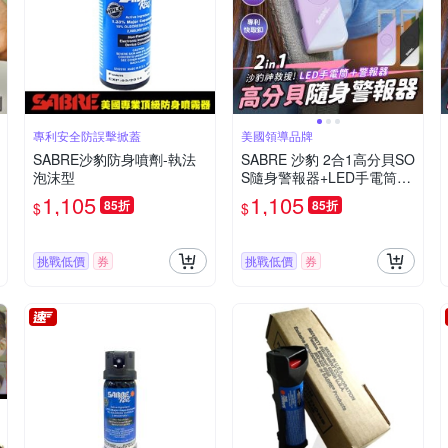
專利安全防誤擊掀蓋
美國領導品牌
SABRE沙豹防身噴劑-執法
SABRE 沙豹 2合1高分貝SO
泡沫型
S隨身警報器+LED手電筒
(黑色/紫色)-快
1,105
1,105
85折
85折
$
$
挑戰低價
券
挑戰低價
券