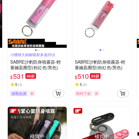
小體積大能耐噴射多達25次
SABRE沙豹防身噴霧器-輕
SABRE沙豹防身噴霧器-輕
量鑰匙圈型(粉紅色/黑色)
量鑰匙圈型(粉紅色/黑色)
531
510
86折
85折
$
$
5
5
(
1
)
(
1
)
挑戰低價
券
限時下殺
券
補貨中
補貨中