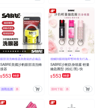
眼部清洗轉接器急救箱的必備品
接觸到眼睛隨即暫時喪失行為能
力約60分鐘
SABRE美國沙豹眼部清洗轉
SABRE沙豹防身噴霧 輕量
接器
鑰匙圈型 (粉紅/黑)-快
553
553
86折
86折
$
$
挑戰低價
券
限時下殺
券