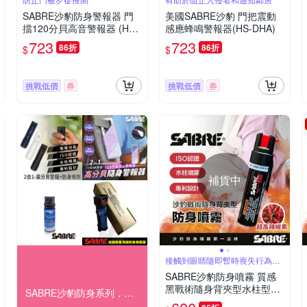
SABRE沙豹防身警報器 門
美國SABRE沙豹 門把震動
擋120分貝高音警報器 (HS-
感應蜂鳴警報器(HS-DHA)
DSA)
723
723
86折
86折
$
$
挑戰低價
券
挑戰低價
券
補貨中
接觸到眼睛隨即暫時喪失行為能
力約60分鐘
SABRE沙豹防身噴霧 質感
黑戰術隨身背夾型水柱型防
SABRE沙豹防身系列，結帳85折！
身噴霧