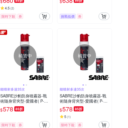
680
638
85折
86折
$
$
4.5
(
2
)
限時下殺
券
挑戰低價
券
補貨中
補貨中
能噴射多達35次
能噴射多達35次
SABRE沙豹防身噴霧器-戰
SABRE沙豹防身噴霧器-戰
術隨身背夾型-愛國者( P-22
術隨身背夾型-愛國者( P-22
G-PAT)-快
G-PAT)
578
578
85折
85折
$
$
5
(
1
)
限時下殺
券
限時下殺
券