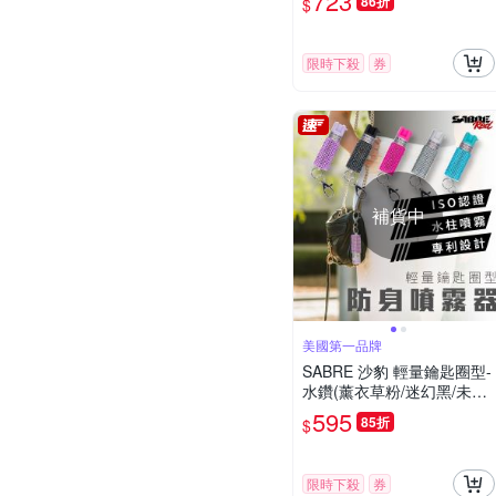
723
86折
$
限時下殺
券
補貨中
美國第一品牌
SABRE 沙豹 輕量鑰匙圈型-
水鑽(薰衣草粉/迷幻黑/未來
白/活力粉紅/薄荷青)-快
595
85折
$
限時下殺
券