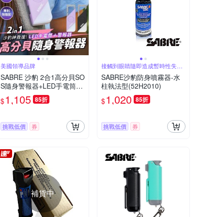
美國領導品牌
接觸到眼睛隨即造成暫時性失明
50分鐘
SABRE 沙豹 2合1高分貝SO
SABRE沙豹防身噴霧器-水
S隨身警報器+LED手電筒
柱執法型(52H2010)
(黑色/紫色)
1,105
1,020
85折
85折
$
$
挑戰低價
券
挑戰低價
券
補貨中