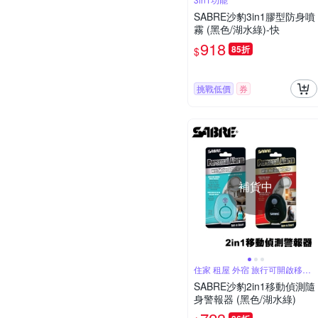
SABRE沙豹3in1膠型防身噴
霧 (黑色/湖水綠)-快
918
85折
$
挑戰低價
券
補貨中
住家 租屋 外宿 旅行可開啟移動
偵測模式
SABRE沙豹2in1移動偵測隨
身警報器 (黑色/湖水綠)