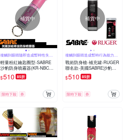
補貨中
補貨中
接觸到眼睛隨即造成暫時性失明
接觸到眼睛造成暫時行為能力約
50分鐘
60分鐘
輕量粉紅鑰匙圈型-SABRE
戰術防身槍-補充罐-RUGER
沙豹防身噴霧器(KR-NBCF-
聯名款-美國SABRE沙豹防
02)-8H
身噴霧器 (RU-LJ-R)-快
510
510
85折
85折
$
$
限時下殺
券
限時下殺
券