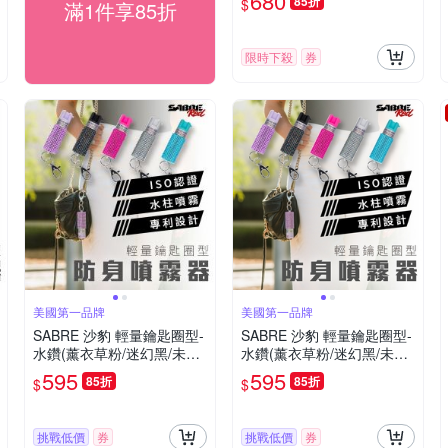
680
85折
$
滿1件享85折
限時下殺
券
美國第一品牌
美國第一品牌
SABRE 沙豹 輕量鑰匙圈型-
SABRE 沙豹 輕量鑰匙圈型-
水鑽(薰衣草粉/迷幻黑/未來
水鑽(薰衣草粉/迷幻黑/未來
白/活力粉紅/薄荷青)
白/活力粉紅/薄荷青)
595
595
85折
85折
$
$
挑戰低價
券
挑戰低價
券