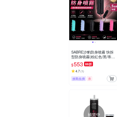
SABRE沙豹防身噴霧 快拆
型防身噴霧(粉紅色/黑/蒂芬
妮藍)
553
86折
$
4.7
(
1
)
挑戰低價
券
補貨中