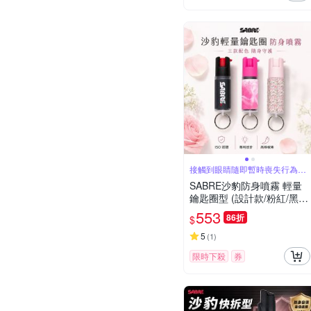
接觸到眼睛隨即暫時喪失行為能
力約60分鐘
SABRE沙豹防身噴霧 輕量
鑰匙圈型 (設計款/粉紅/黑/
叢林/粉迷彩/繽紛樂)
553
86折
$
5
(
1
)
限時下殺
券