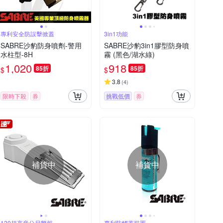
專利安全防誤擊掀蓋
3in1功能
SABRE沙豹防身噴劑-警用
SABRE沙豹3in1膠型防身噴
水柱型-8H
霧 (黑色/湖水綠)
1,020
918
85折
85折
$
$
3.8
(
4
)
限時下殺
券
挑戰低價
券
補貨中
補貨中
120超高音分貝警報
專利防觸蓋裝置