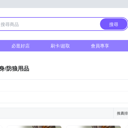
搜尋
必逛好店
刷卡/超取
會員專享
身/防狼用品
推薦排