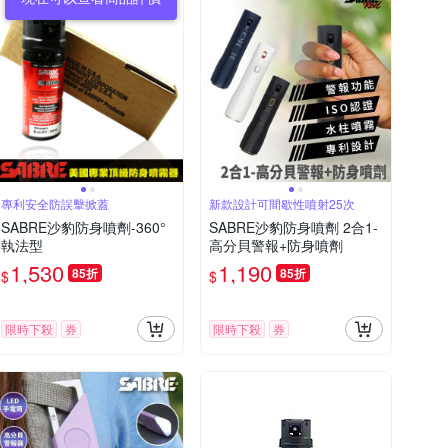
專利安全防誤擊掀蓋
新款設計可間歇性噴射25次
SABRE沙豹防身噴劑-360°
SABRE沙豹防身噴劑 2合1-
執法型
高分貝警報+防身噴劑
1,530
1,190
85折
85折
$
$
限時下殺
券
限時下殺
券