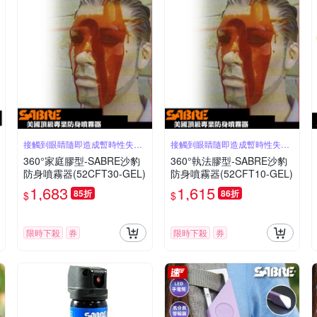
接觸到眼睛隨即造成暫時性失明
接觸到眼睛隨即造成暫時性失明
50分鐘
50分鐘
360°家庭膠型-SABRE沙豹
360°執法膠型-SABRE沙豹
防身噴霧器(52CFT30-GEL)
防身噴霧器(52CFT10-GEL)
1,683
1,615
85折
86折
$
$
限時下殺
券
限時下殺
券