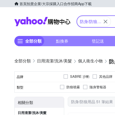
首頁
拍賣
企業/大宗採購入口
合作招商
App下載
Yahoo購物中心
防身/防狼用
品
全部分類
點換券
登記送
防
日用清潔/洗沐/美髮
個人衛生小物
SABRE 沙豹
其他品牌
品牌
防狼噴霧
隨身警報器
類型
品牌名稱
防身/防狼用品 51 筆結果
相關分類
日用清潔/洗沐/美髮