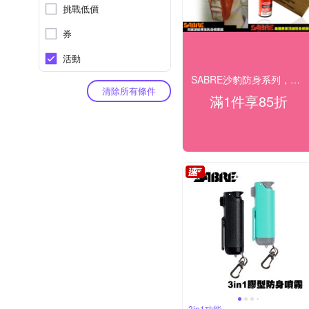
挑戰低價
券
活動
SABRE沙豹防身系列，結帳85折！
清除所有條件
滿1件享85折
3in1功能