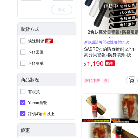
補貨中
確定
取貨方式
快速到貨
新款設計可間歇性噴射25次
SABRE沙豹防身噴劑 2合1-
7-11常溫
高分貝警報+防身噴劑-快
1,190
7-11冷凍
85折
$
商品狀況
限時下殺
券
有現貨
Yahoo自營
評價4顆
以上
優惠