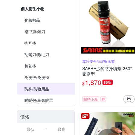
個人衛生小物
化妝棉品
指甲剪/銼刀
掏耳棒
刮鬍刀/除毛刀
專利安全防誤擊掀蓋
棉花棒
SABRE沙豹防身噴劑-360°
家庭型
免洗褲/免洗襪
1,870
85折
$
防身/防狼用品
限時下殺
券
暖暖包/蒸氣眼罩
價格
-