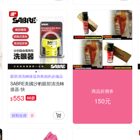
眼部清洗轉接器急救箱的必備品
SABRE美國沙豹眼部清洗轉
接器-快
商品折價券
553
86折
$
150元
挑戰低價
券