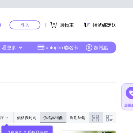
購物車
帳號綁定送
登入
看更多
uniopen 聯名卡
超贈點
序
價格低到高
價格高到低
近期熱銷