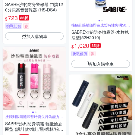
SABRE沙豹防身警報器 門擋12
0分貝高音警報器 (HS-DSA)
723
86折
$
接觸到眼睛隨即造成暫時性失明50分
挑戰低價
券
鐘
SABRE沙豹防身噴霧器-水柱執
加入購物車
法型(52H2010)
1,020
85折
$
挑戰低價
券
加入購物車
接觸到眼睛隨即暫時喪失行為能力約
60分鐘
SABRE沙豹防身噴霧 輕量鑰匙
圈型 (設計款/粉紅/黑/叢林/粉迷
彩/繽紛樂)