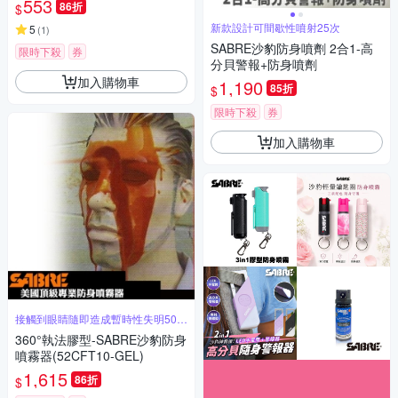
553
86折
$
新款設計可間歇性噴射25次
5
(
1
)
SABRE沙豹防身噴劑 2合1-高
限時下殺
券
分貝警報+防身噴劑
加入購物車
1,190
85折
$
限時下殺
券
加入購物車
接觸到眼睛隨即造成暫時性失明50分
鐘
360°執法膠型-SABRE沙豹防身
噴霧器(52CFT10-GEL)
1,615
86折
$