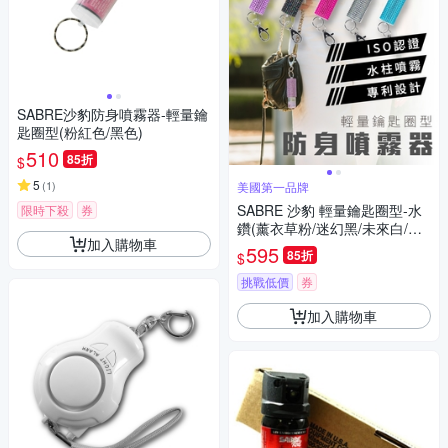
SABRE沙豹防身噴霧器-輕量鑰
匙圈型(粉紅色/黑色)
510
85折
$
5
(
1
)
美國第一品牌
SABRE 沙豹 輕量鑰匙圈型-水
限時下殺
券
鑽(薰衣草粉/迷幻黑/未來白/活
加入購物車
力粉紅/薄荷青)
595
85折
$
挑戰低價
券
加入購物車