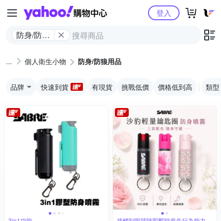
Yahoo購物中心
登入
防身/防狼
用品
個人衛生小物
防身/防狼用品
品牌
快速到貨
有現貨
挑戰低價
價格低到高
類型
3in1功能
接觸到眼睛隨即暫時喪失行為能力約