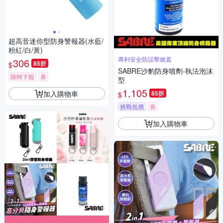
超高音迷你型防身警報器(水藍/
粉紅/白/黃)
專利安全防誤擊掀蓋
306
85折
$
SABRE沙豹防身噴劑-執法泡沫
限時下殺
券
型
1,105
加入購物車
85折
$
挑戰低價
券
加入購物車