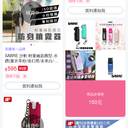
限時下殺
券
貨到通知我
補貨中
美國第一品牌
SABRE 沙豹 輕量鑰匙圈型-水
鑽(薰衣草粉/迷幻黑/未來白/活
力粉紅/薄荷青)-快
595
85折
$
限時下殺
券
貨到通知我
商品折價券
150元
補貨中