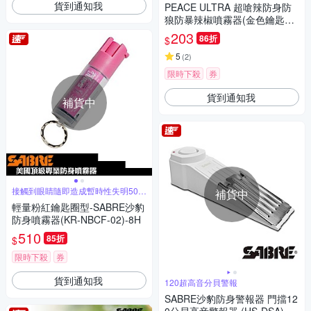
貨到通知我
PEACE ULTRA 超嗆辣防身防
狼防暴辣椒噴霧器(金色鑰匙圈
型)-快
203
86折
$
5
(
2
)
限時下殺
券
貨到通知我
補貨中
接觸到眼睛隨即造成暫時性失明50分
補貨中
鐘
輕量粉紅鑰匙圈型-SABRE沙豹
防身噴霧器(KR-NBCF-02)-8H
510
85折
$
限時下殺
券
貨到通知我
120超高音分貝警報
SABRE沙豹防身警報器 門擋12