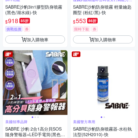
60分鐘
SABRE沙豹3in1膠型防身噴霧
SABRE沙豹防身噴霧 輕量鑰匙
(黑色/湖水綠)-快
圈型 (粉紅/黑)-快
918
553
85折
86折
$
$
挑戰低價
券
限時下殺
券
加入購物車
加入購物車
美國領導品牌
美國警方專用
SABRE 沙豹 2合1高分貝SOS
SABRE沙豹防身噴霧器-水柱執
隨身警報器+LED手電筒(黑色/
法型(52H2010)-快