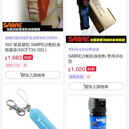
接觸到眼睛隨即造成暫時性失明50分
鐘
360°家庭膠型-SABRE沙豹防身
噴霧器(52CFT30-GEL)
專利安全防誤擊掀蓋
1,683
SABRE沙豹防身噴劑-警用水柱
85折
$
型
限時下殺
券
1,020
85折
$
加入購物車
挑戰低價
券
加入購物車