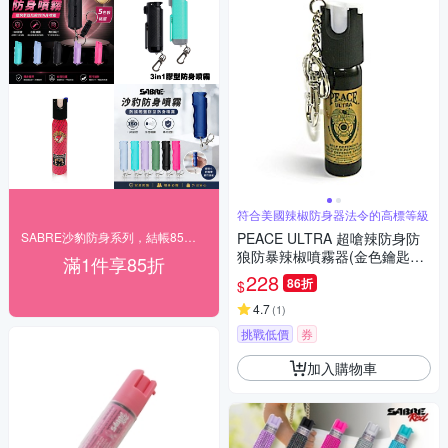
符合美國辣椒防身器法令的高標等級
SABRE沙豹防身系列，結帳85折！
PEACE ULTRA 超嗆辣防身防
狼防暴辣椒噴霧器(金色鑰匙圈
滿1件享85折
型)
228
86折
$
4.7
(
1
)
挑戰低價
券
加入購物車