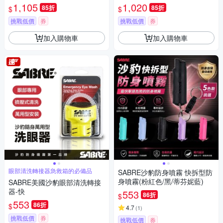
紫色)-快
1,105
1,020
85折
85折
$
$
挑戰低價
券
挑戰低價
券
加入購物車
加入購物車
眼部清洗轉接器急救箱的必備品
SABRE沙豹防身噴霧 快拆型防
身噴霧(粉紅色/黑/蒂芬妮藍)
SABRE美國沙豹眼部清洗轉接
器-快
553
86折
$
553
86折
$
4.7
(
1
)
挑戰低價
券
挑戰低價
券