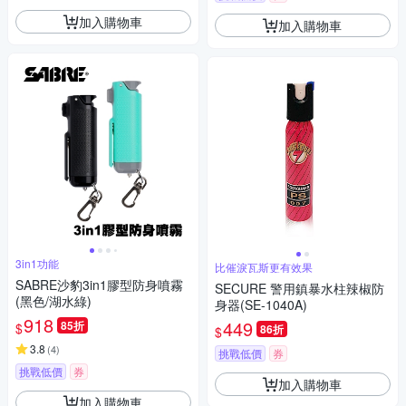
加入購物車
加入購物車
3in1功能
比催淚瓦斯更有效果
SABRE沙豹3in1膠型防身噴霧
SECURE 警用鎮暴水柱辣椒防
(黑色/湖水綠)
身器(SE-1040A)
918
449
85折
$
86折
$
3.8
(
4
)
挑戰低價
券
挑戰低價
券
加入購物車
加入購物車