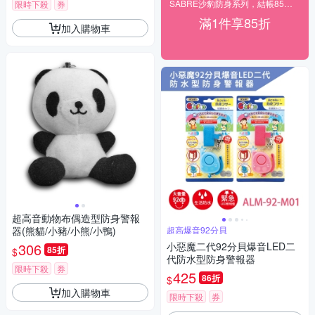
SABRE沙豹防身系列，結帳85折！
限時下殺
券
滿1件享85折
加入購物車
超高音動物布偶造型防身警報
器(熊貓/小豬/小熊/小鴨)
超高爆音92分貝
306
小惡魔二代92分貝爆音LED二
85折
$
代防水型防身警報器
限時下殺
券
425
86折
$
加入購物車
限時下殺
券