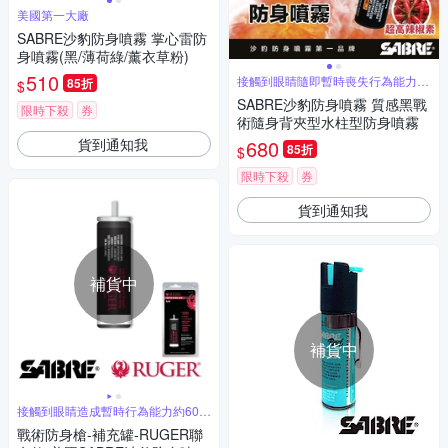
美國第一大廠
SABRE沙豹防身噴霧 掌心雷防
身噴霧(黑/薄荷綠/薰衣草粉)
510
接觸到眼睛隨即暫時喪失行為能力約
85折
$
60分鐘
SABRE沙豹防身噴霧 質感黑戰
限時下殺
券
術隨身背夾型水柱型防身噴霧
貨到通知我
680
85折
$
限時下殺
券
貨到通知我
補貨中
補貨中
接觸到眼睛造成暫時行為能力約60分
鐘
戰術防身槍-補充罐-RUGER聯