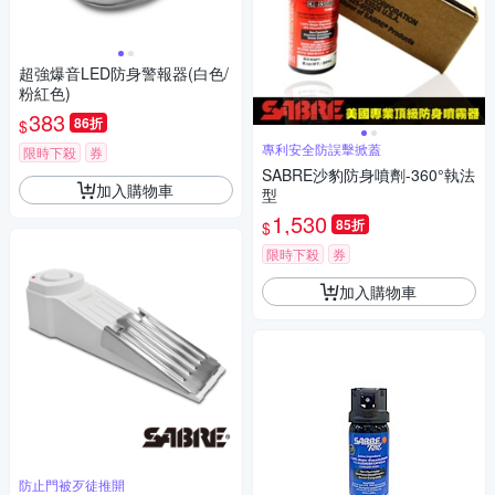
超強爆音LED防身警報器(白色/
粉紅色)
383
86折
$
專利安全防誤擊掀蓋
限時下殺
券
SABRE沙豹防身噴劑-360°執法
加入購物車
型
1,530
85折
$
限時下殺
券
加入購物車
防止門被歹徒推開