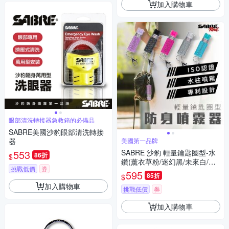
加入購物車
眼部清洗轉接器急救箱的必備品
SABRE美國沙豹眼部清洗轉接
器
美國第一品牌
553
SABRE 沙豹 輕量鑰匙圈型-水
86折
$
鑽(薰衣草粉/迷幻黑/未來白/活
挑戰低價
券
力粉紅/薄荷青)
595
85折
$
加入購物車
挑戰低價
券
加入購物車