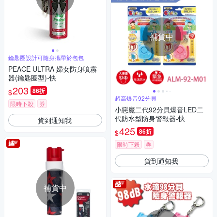
補貨中
鑰匙圈設計可隨身攜帶於包包
PEACE ULTRA 婦女防身噴霧
器(鑰匙圈型)-快
203
86折
$
超高爆音92分貝
限時下殺
券
小惡魔二代92分貝爆音LED二
代防水型防身警報器-快
貨到通知我
425
86折
$
限時下殺
券
貨到通知我
補貨中