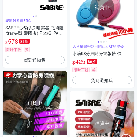
補貨中
能噴射多達35次
SABRE沙豹防身噴霧器-戰術隨
身背夾型-愛國者( P-22G-PAT)-
快
578
85折
$
大音量警報器可防止歹徒的侵擾
限時下殺
券
水滴98分貝隨身警報器-快
貨到通知我
425
86折
$
限時下殺
券
貨到通知我
補貨中
補貨中