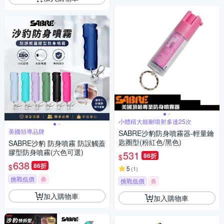
小體積大能耐噴射多達25次
美國領導品牌
SABRE沙豹防身噴霧器-輕量鑰
匙圈型(粉紅色/黑色)
SABRE沙豹 防身噴霧 防誤觸蓋
膠型防身噴霧(六色可選)
531
86折
$
638
86折
$
5
(
1
)
挑戰低價
券
挑戰低價
券
加入購物車
加入購物車