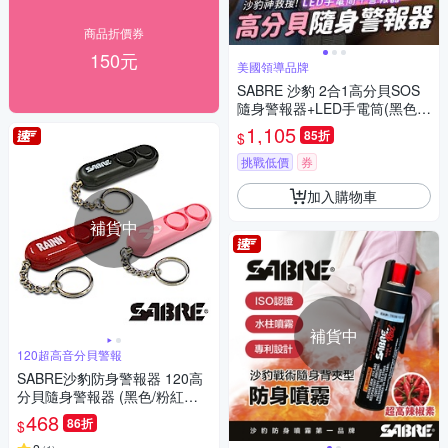
商品折價券
150元
美國領導品牌
SABRE 沙豹 2合1高分貝SOS
隨身警報器+LED手電筒(黑色/
紫色)
1,105
85折
$
挑戰低價
券
加入購物車
補貨中
補貨中
120超高音分貝警報
SABRE沙豹防身警報器 120高
分貝隨身警報器 (黑色/粉紅色/
紅色)-8H
468
86折
$