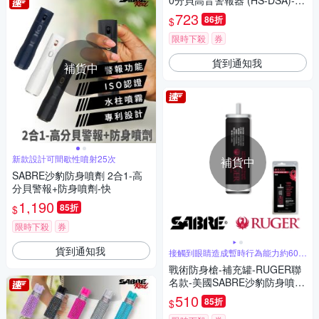
0分貝高音警報器 (HS-DSA)-8
H
723
86折
$
限時下殺
券
貨到通知我
補貨中
新款設計可間歇性噴射25次
補貨中
SABRE沙豹防身噴劑 2合1-高
分貝警報+防身噴劑-快
1,190
85折
$
限時下殺
券
貨到通知我
接觸到眼睛造成暫時行為能力約60分
鐘
戰術防身槍-補充罐-RUGER聯
名款-美國SABRE沙豹防身噴霧
器 (RU-LJ-R)-快
510
85折
$