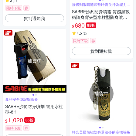
2
(
1
)
接觸到眼睛隨即暫時喪失行為能力約
限時下殺
券
60分鐘
SABRE沙豹防身噴霧 質感黑戰
術隨身背夾型水柱型防身噴霧-
貨到通知我
快
680
85折
$
4.5
(
2
)
限時下殺
券
貨到通知我
補貨中
補貨中
專利安全防誤擊掀蓋
SABRE沙豹防身噴劑-警用水柱
型-8H
1,020
85折
$
限時下殺
券
符合美國辣椒防身器法令的高標等級