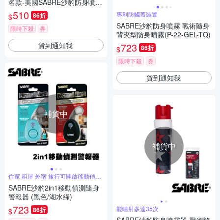
名款-美國SABRE沙豹防身噴霧
器 (RU-LJ-R)
510
專利防觸蓋裝置
86折
$
SABRE沙豹防身噴霧 戰術隨身
限時下殺
券
背夾型防身噴霧(P-22-GEL-TQ)
貨到通知我
723
86折
$
限時下殺
券
貨到通知我
補貨中
補貨中
住家 租屋 外宿 旅行可開啟移動偵測
模式
SABRE沙豹2in1移動偵測隨身
警報器 (黑色/湖水綠)
723
能噴射多達35次
86折
$