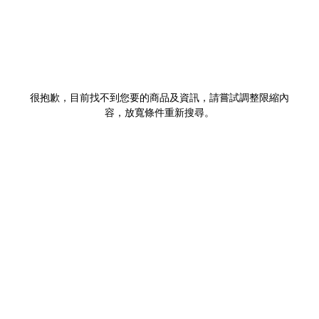
很抱歉，目前找不到您要的商品及資訊，請嘗試調整限縮內
容，放寬條件重新搜尋。