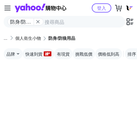
Yahoo購物中心
登入
防身/防狼
用品
個人衛生小物
防身/防狼用品
品牌
快速到貨
有現貨
挑戰低價
價格低到高
排序