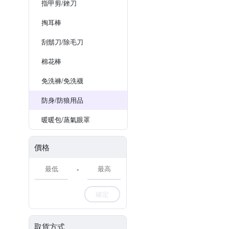
指甲剪/銼刀
掏耳棒
刮鬍刀/除毛刀
棉花棒
免洗褲/免洗襪
防身/防狼用品
暖暖包/蒸氣眼罩
價格
-
確定
取貨方式