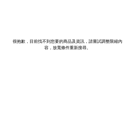
很抱歉，目前找不到您要的商品及資訊，請嘗試調整限縮內
容，放寬條件重新搜尋。