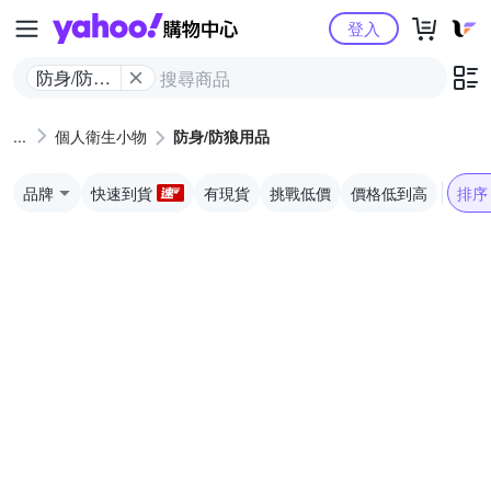
Yahoo購物中心
登入
防身/防狼
用品
個人衛生小物
防身/防狼用品
品牌
快速到貨
有現貨
挑戰低價
價格低到高
排序