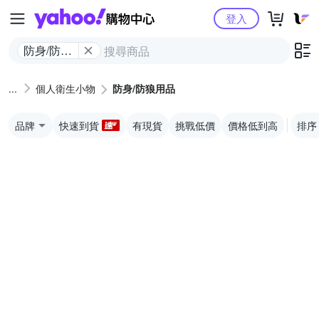
Yahoo購物中心
登入
防身/防狼
用品
個人衛生小物
防身/防狼用品
品牌
快速到貨
有現貨
挑戰低價
價格低到高
排序