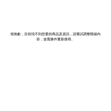
很抱歉，目前找不到您要的商品及資訊，請嘗試調整限縮內
容，放寬條件重新搜尋。