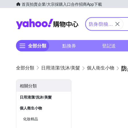
首頁
拍賣
企業/大宗採購入口
合作招商
App下載
Yahoo購物中心
防身/防狼用
品
全部分類
點換券
登記送
防
日用清潔/洗沐/美髮
個人衛生小物
相關分類
日用清潔/洗沐/美髮
個人衛生小物
化妝棉品