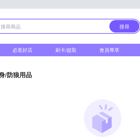
搜尋
必逛好店
刷卡/超取
會員專享
身/防狼用品