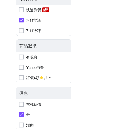
快速到貨
7-11常溫
7-11冷凍
商品狀況
有現貨
Yahoo自營
評價4顆
以上
優惠
挑戰低價
券
活動