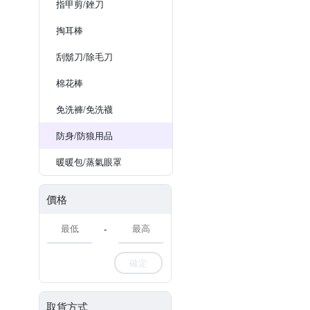
指甲剪/銼刀
掏耳棒
刮鬍刀/除毛刀
棉花棒
免洗褲/免洗襪
防身/防狼用品
暖暖包/蒸氣眼罩
價格
-
確定
取貨方式