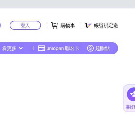
購物車
帳號綁定送
登入
看更多
uniopen 聯名卡
超贈點