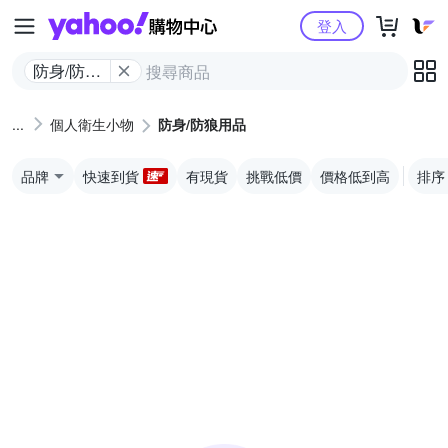
Yahoo購物中心
登入
防身/防狼
用品
個人衛生小物
防身/防狼用品
品牌
快速到貨
有現貨
挑戰低價
價格低到高
排序