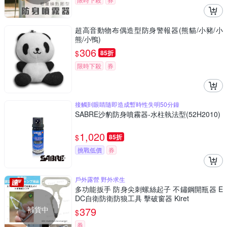
超高音動物布偶造型防身警報器(熊貓/小豬/小
熊/小鴨)
306
$
85折
限時下殺
券
接觸到眼睛隨即造成暫時性失明50分鐘
SABRE沙豹防身噴霧器-水柱執法型(52H2010)
1,020
$
85折
挑戰低價
券
戶外露營 野外求生
多功能扳手 防身尖刺螺絲起子 不鏽鋼開瓶器 E
DC自衛防衛防狼工具 擊破窗器 Kiret
補貨中
379
$
券