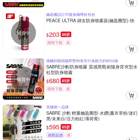
鑰匙圈設計可隨身攜帶於包包
PEACE ULTRA 婦女防身噴霧器(鑰匙圈型)-快
補貨中
203
$
86折
限時下殺
券
接觸到眼睛隨即暫時喪失行為能力約60分鐘
SABRE沙豹防身噴霧 質感黑戰術隨身背夾型水
柱型防身噴霧
補貨中
680
$
85折
限時下殺
券
美國第一品牌
SABRE 沙豹 輕量鑰匙圈型-水鑽(薰衣草粉/迷幻
黑/未來白/活力粉紅/薄荷青)
595
$
85折
挑戰低價
券