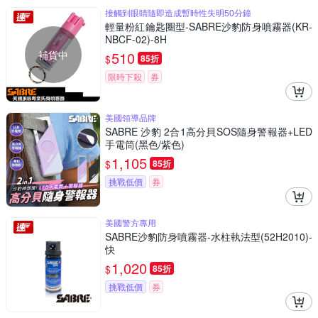
接觸到眼睛隨即造成暫時性失明50分鐘
輕量粉紅鑰匙圈型-SABRE沙豹防身噴霧器(KR-
NBCF-02)-8H
補貨中
510
$
85折
限時下殺
券
美國領導品牌
SABRE 沙豹 2合1高分貝SOS隨身警報器+LED
手電筒(黑色/紫色)
1,105
$
85折
挑戰低價
券
美國警方專用
SABRE沙豹防身噴霧器-水柱執法型(52H2010)-
快
1,020
$
85折
挑戰低價
券