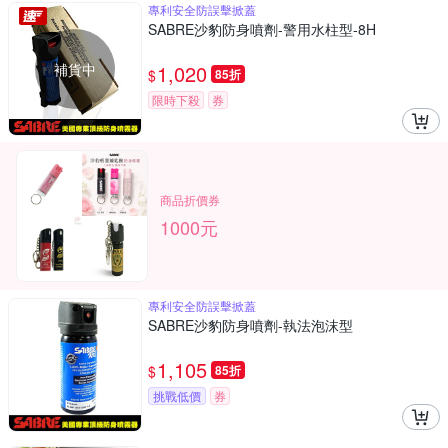
專利安全防誤擊掀蓋
SABRE沙豹防身噴劑-警用水柱型-8H
補貨中
1,020
$
85折
限時下殺
券
商品折價券
1000元
專利安全防誤擊掀蓋
SABRE沙豹防身噴劑-執法泡沫型
1,105
$
85折
挑戰低價
券