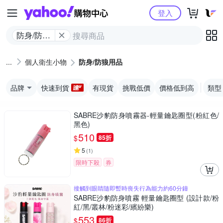
Yahoo購物中心
登入
防身/防狼
用品
個人衛生小物
防身/防狼用品
品牌
快速到貨
有現貨
挑戰低價
價格低到高
類型
SABRE沙豹防身噴霧器-輕量鑰匙圈型(粉紅色/
黑色)
510
$
85折
5
(
1
)
限時下殺
券
接觸到眼睛隨即暫時喪失行為能力約60分鐘
SABRE沙豹防身噴霧 輕量鑰匙圈型 (設計款/粉
紅/黑/叢林/粉迷彩/繽紛樂)
553
$
86折