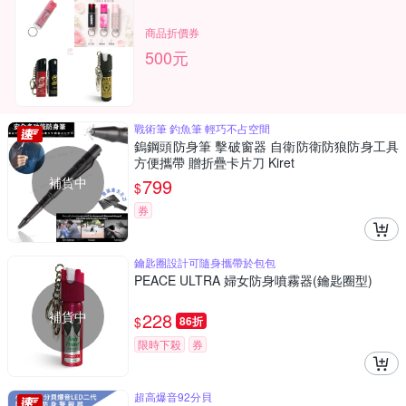
商品折價券
500元
戰術筆 釣魚筆 輕巧不占空間
鎢鋼頭防身筆 擊破窗器 自衛防衛防狼防身工具
方便攜帶 贈折疊卡片刀 Kiret
補貨中
799
$
券
鑰匙圈設計可隨身攜帶於包包
PEACE ULTRA 婦女防身噴霧器(鑰匙圈型)
補貨中
228
$
86折
限時下殺
券
超高爆音92分貝