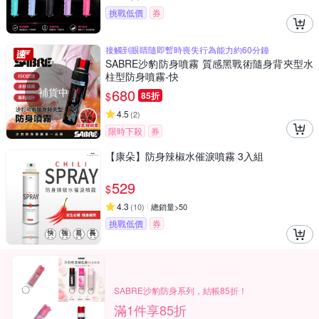
挑戰低價
券
接觸到眼睛隨即暫時喪失行為能力約60分鐘
SABRE沙豹防身噴霧 質感黑戰術隨身背夾型水
柱型防身噴霧-快
補貨中
680
$
85折
4.5
(
2
)
限時下殺
券
【康朵】防身辣椒水催淚噴霧 3入組
529
$
4.3
(
10
)
總銷量>50
挑戰低價
券
SABRE沙豹防身系列，結帳85折！
滿1件享85折