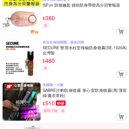
iSFun 防狼鑰匙 婦幼防身帶燈高分貝警報器
380
$
券
有安全保險開關，避免誤噴
SECURE 警用水柱型辣椒防身噴霧(SE-1020A)
台灣製
480
$
券
美國第一大廠
SABRE沙豹防身噴霧 掌心雷防身噴霧(黑/薄荷
綠/薰衣草粉)
補貨中
510
$
85折
限時下殺
券