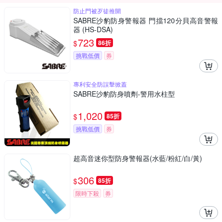
防止門被歹徒推開
SABRE沙豹防身警報器 門擋120分貝高音警報
器 (HS-DSA)
723
$
86折
挑戰低價
券
專利安全防誤擊掀蓋
SABRE沙豹防身噴劑-警用水柱型
1,020
$
85折
挑戰低價
券
超高音迷你型防身警報器(水藍/粉紅/白/黃)
306
$
85折
限時下殺
券