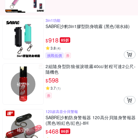
3in1功能
SABRE沙豹3in1膠型防身噴霧 (黑色/湖水綠)
918
$
85折
3.8
(
4
)
挑戰低價
券
2組隨身型防狼催淚噴霧40cc/射程可達2公尺-
隨機色
598
$
補貨中
3.7
(
1
)
券
120超高音分貝警報
SABRE沙豹防身警報器 120高分貝隨身警報器
(黑色/粉紅色/紅色)-8H
補貨中
468
$
86折