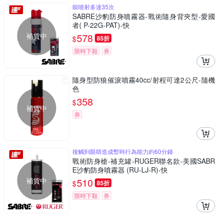
能噴射多達35次
SABRE沙豹防身噴霧器-戰術隨身背夾型-愛國
者( P-22G-PAT)-快
補貨中
578
$
85折
限時下殺
券
隨身型防狼催淚噴霧40cc/射程可達2公尺-隨機
色
358
$
補貨中
券
接觸到眼睛造成暫時行為能力約60分鐘
戰術防身槍-補充罐-RUGER聯名款-美國SABR
E沙豹防身噴霧器 (RU-LJ-R)-快
補貨中
510
$
85折
限時下殺
券