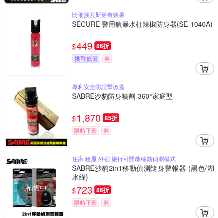
比催淚瓦斯更有效果
SECURE 警用鎮暴水柱辣椒防身器(SE-1040A)
449
$
86折
挑戰低價
券
專利安全防誤擊掀蓋
SABRE沙豹防身噴劑-360°家庭型
1,870
$
85折
限時下殺
券
住家 租屋 外宿 旅行可開啟移動偵測模式
SABRE沙豹2in1移動偵測隨身警報器 (黑色/湖
水綠)
補貨中
723
$
86折
限時下殺
券