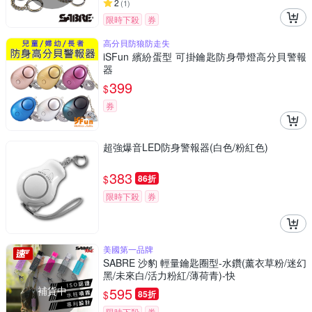
2
(
1
)
限時下殺
券
高分貝防狼防走失
iSFun 繽紛蛋型 可掛鑰匙防身帶燈高分貝警報
器
399
$
券
超強爆音LED防身警報器(白色/粉紅色)
383
$
86折
限時下殺
券
美國第一品牌
SABRE 沙豹 輕量鑰匙圈型-水鑽(薰衣草粉/迷幻
黑/未來白/活力粉紅/薄荷青)-快
補貨中
595
$
85折
限時下殺
券