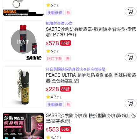
5
(
1
)
挑戰低價
券
能噴射多達35次
SABRE沙豹防身噴霧器-戰術隨身背夾型-愛國
者( P-22G-PAT)
補貨中
578
$
85折
5
(
1
)
限時下殺
券
符合美國辣椒防身器法令的高標等級
PEACE ULTRA 超嗆辣防身防狼防暴辣椒噴霧
器(金色鑰匙圈型)
228
$
86折
4.7
(
1
)
挑戰低價
券
SABRE沙豹防身噴霧 快拆型防身噴霧(粉紅色/
黑/蒂芬妮藍)
553
$
86折
4.7
(
1
)