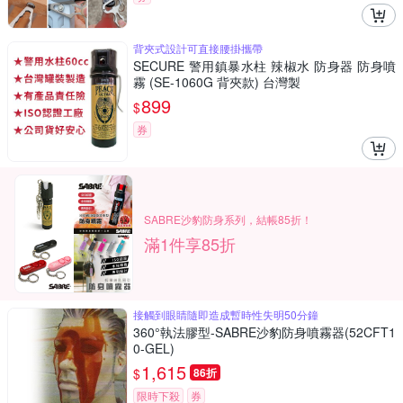
背夾式設計可直接腰掛攜帶
SECURE 警用鎮暴水柱 辣椒水 防身器 防身噴
霧 (SE-1060G 背夾款) 台灣製
899
$
券
SABRE沙豹防身系列，結帳85折！
滿1件享85折
接觸到眼睛隨即造成暫時性失明50分鐘
360°執法膠型-SABRE沙豹防身噴霧器(52CFT1
0-GEL)
1,615
$
86折
限時下殺
券