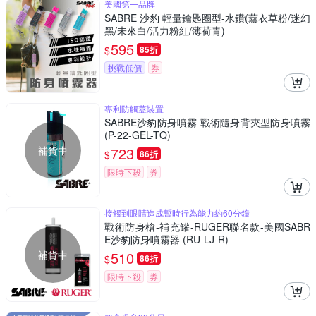
美國第一品牌
SABRE 沙豹 輕量鑰匙圈型-水鑽(薰衣草粉/迷幻
黑/未來白/活力粉紅/薄荷青)
595
$
85折
挑戰低價
券
專利防觸蓋裝置
SABRE沙豹防身噴霧 戰術隨身背夾型防身噴霧
(P-22-GEL-TQ)
補貨中
723
$
86折
限時下殺
券
接觸到眼睛造成暫時行為能力約60分鐘
戰術防身槍-補充罐-RUGER聯名款-美國SABR
E沙豹防身噴霧器 (RU-LJ-R)
補貨中
510
$
86折
限時下殺
券