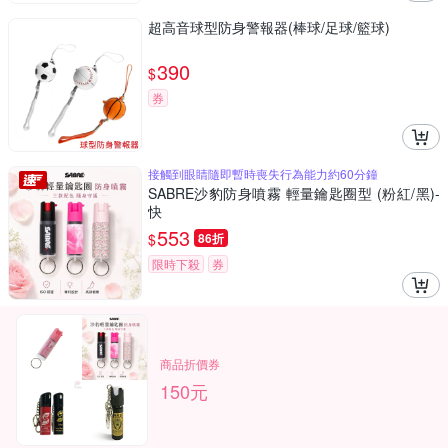
超高音球型防身警報器(棒球/足球/籃球)
390
$
券
接觸到眼睛隨即暫時喪失行為能力約60分鐘
SABRE沙豹防身噴霧 輕量鑰匙圈型 (粉紅/黑)-
快
553
$
86折
限時下殺
券
商品折價券
150元