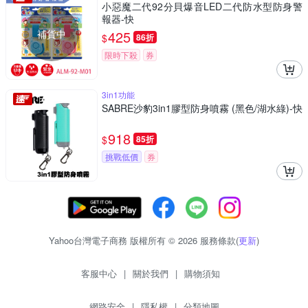
小惡魔二代92分貝爆音LED二代防水型防身警
報器-快
補貨中
425
$
86折
限時下殺
券
3in1功能
SABRE沙豹3in1膠型防身噴霧 (黑色/湖水綠)-快
918
$
85折
挑戰低價
券
Yahoo台灣電子商務 版權所有 © 2026 服務條款(
更新
)
客服中心
|
關於我們
|
購物須知
網路安全
|
隱私權
|
分類地圖