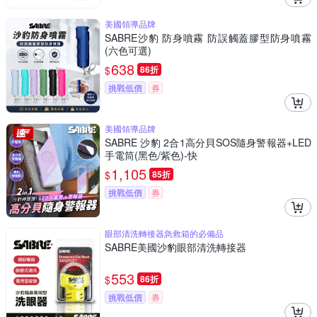
美國領導品牌
SABRE沙豹 防身噴霧 防誤觸蓋膠型防身噴霧
(六色可選)
638
$
86折
挑戰低價
券
美國領導品牌
SABRE 沙豹 2合1高分貝SOS隨身警報器+LED
手電筒(黑色/紫色)-快
1,105
$
85折
挑戰低價
券
眼部清洗轉接器急救箱的必備品
SABRE美國沙豹眼部清洗轉接器
553
$
86折
挑戰低價
券