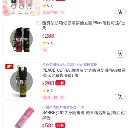
5
(
1
)
限時下殺
券
隨身型防狼催淚噴霧鑰匙圈25cc/射程可達2公
尺
288
$
補貨中
5
(
1
)
券
符合美國辣椒防身器法令的高標等級
PEACE ULTRA 超嗆辣防身防狼防暴辣椒噴霧
器(金色鑰匙圈型)-快
補貨中
203
$
86折
5
(
2
)
限時下殺
券
小體積大能耐噴射多達25次
SABRE沙豹防身噴霧器-輕量鑰匙圈型(粉紅色/
黑色)
531
$
86折