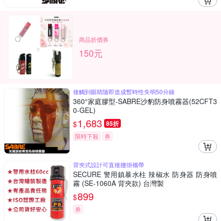
商品折價券
150元
接觸到眼睛隨即造成暫時性失明50分鐘
360°家庭膠型-SABRE沙豹防身噴霧器(52CFT3
0-GEL)
1,683
$
85折
限時下殺
券
背夾式設計可直接腰掛攜帶
SECURE 警用鎮暴水柱 辣椒水 防身器 防身噴
霧 (SE-1060A 背夾款) 台灣製
899
$
券