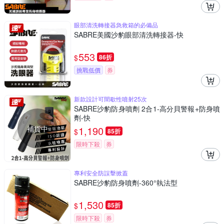
眼部清洗轉接器急救箱的必備品
SABRE美國沙豹眼部清洗轉接器-快
553
$
86折
挑戰低價
券
新款設計可間歇性噴射25次
SABRE沙豹防身噴劑 2合1-高分貝警報+防身噴
劑-快
補貨中
1,190
$
85折
限時下殺
券
專利安全防誤擊掀蓋
SABRE沙豹防身噴劑-360°執法型
1,530
$
85折
限時下殺
券