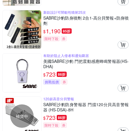
新款設計可間歇性噴射25次
SABRE沙豹防身噴劑 2合1-高分貝警報+防身噴
劑
1,190
$
85折
限時下殺
券
有助於阻止入侵者和通知鄰居
美國SABRE沙豹 門把震動感應蜂鳴警報器(HS-
DHA)
723
$
86折
挑戰低價
券
120超高音分貝警報
SABRE沙豹防身警報器 門擋120分貝高音警報
器 (HS-DSA)-8H
補貨中
723
$
86折
限時下殺
券