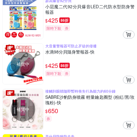
超高爆音92分貝
小惡魔二代92分貝爆音LED二代防水型防身警
報器
425
$
86折
限時下殺
券
大音量警報器可防止歹徒的侵擾
水滴98分貝隨身警報器-快
補貨中
425
$
86折
限時下殺
券
接觸到眼睛隨即暫時喪失行為能力約60分鐘
SABRE沙豹防身噴霧 輕量鑰匙圈型 (粉紅/黑/玫
瑰粉)-快
補貨中
650
$
券
高分貝防狼防走失