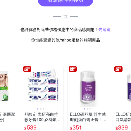
或
也許你會對這些價格優惠中的商品感興趣！
去逛逛
你也能逛逛其他Yahoo服務的相關商品
麗斯 深層潔
舒酸定 專研亮白抗
ELLO研舒肌 益生菌
ELLO
份)
敏牙膏100gX3(鎖白
即刻煥白矯正膏 Too
口氣清
配方/牙齒美白)
th Stain Concealer
藍莓風味 
539
351
339
$
$
$
55ml
Smile To