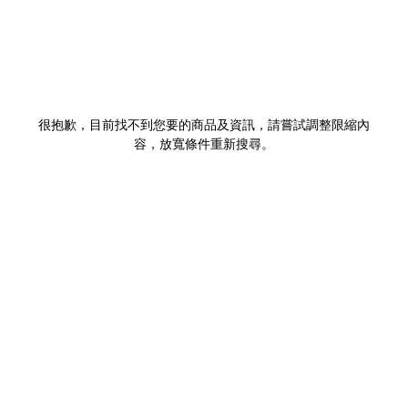
很抱歉，目前找不到您要的商品及資訊，請嘗試調整限縮內
容，放寬條件重新搜尋。