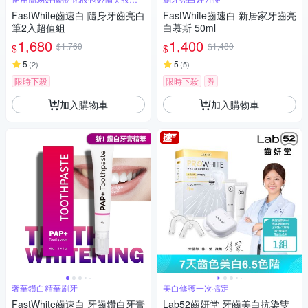
物
FastWhite齒速白 隨身牙齒亮白
FastWhite齒速白 新居家牙齒亮
筆2入超值組
白慕斯 50ml
1,680
1,400
$1,760
$1,480
$
$
5
5
(
2
)
(
5
)
限時下殺
限時下殺
券
加入購物車
加入購物車
奢華鑽白精華刷牙
美白修護一次搞定
FastWhite齒速白 牙齒鑽白牙膏
Lab52齒妍堂 牙齒美白抗染雙