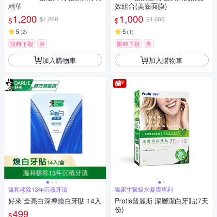
精華
效組合(美齒面膜)
1,200
1,000
$1,280
$1,080
$
$
5
5
(
2
)
(
1
)
限時下殺
券
限時下殺
券
加入購物車
加入購物車
溫和移除13年沉積牙漬
獨家生醫級水凝膜專利
好來 全亮白深導煥白牙貼 14入
Protis普麗斯 深層潔白牙貼(7天
份)
499
$