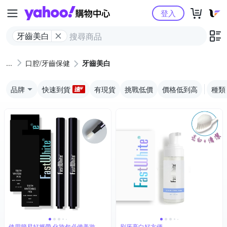
Yahoo購物中心
登入
牙齒美白
口腔/牙齒保健
牙齒美白
品牌
快速到貨
有現貨
挑戰低價
價格低到高
種類
使用簡易好攜帶 化妝包必備美妝小
刷牙亮白好方便