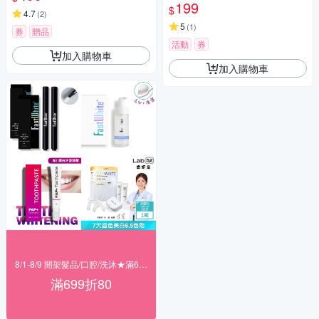
199
$
4.7
(
2
)
5
(
1
)
券
贈品
活動
券
加入購物車
加入購物車
8/1-8/9 開架髮品/口腔/洗沐★滿699折80
滿699折80