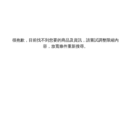
很抱歉，目前找不到您要的商品及資訊，請嘗試調整限縮內
容，放寬條件重新搜尋。