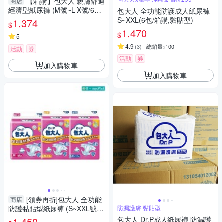
【箱購】包大人 親膚舒適
商店
經濟型紙尿褲 (M號~L-X號/6包/
包大人 全功能防護成人紙尿褲
箱)｜新舊包裝隨機出貨【杏
S~XXL(6包/箱購,黏貼型)
1,374
$
一】
1,470
$
5
4.9
(
3
)
總銷量>100
活動
券
活動
券
加入購物車
加入購物車
[領券再折]包大人 全功能
商店
防護黏貼型紙尿褲 (S~XXL號/6
防漏護膚 黏貼型
包/箱)【杏一】
1,450
包大人 Dr.P成人紙尿褲 防漏護