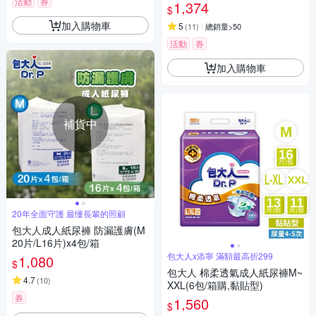
活動
券
1,374
$
加入購物車
5
(
11
)
總銷量>50
活動
券
加入購物車
補貨中
20年全面守護 最懂長輩的照顧
包大人成人紙尿褲 防漏護膚(M
20片/L16片)x4包/箱
包大人x添寧 滿額最高折299
1,080
$
包大人 棉柔透氣成人紙尿褲M~
4.7
(
10
)
XXL(6包/箱購,黏貼型)
券
1,560
$