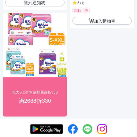
貨到通知我
5
(
1
)
活動
券
加入購物車
包大人x添寧 滿額最高折330
滿2688折330