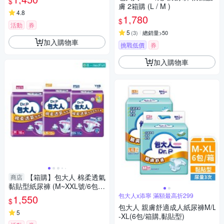
$
膚 2箱購 (L / M )
4.8
1,780
$
活動
券
5
(
3
)
總銷量>50
加入購物車
挑戰低價
券
加入購物車
【箱購】包大人 棉柔透氣
商店
黏貼型紙尿褲 (M~XXL號/6包/
箱)【杏一】
包大人x添寧 滿額最高折299
1,550
$
包大人 親膚舒適成人紙尿褲M/L
5
-XL(6包/箱購,黏貼型)