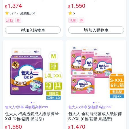
箱)【杏一】
1,374
1,550
$
$
5
5
(
11
)
總銷量>50
活動
券
活動
券
加入購物車
加入購物車
包大人x添寧 滿額最高折299
包大人x添寧 滿額最高折299
包大人 棉柔透氣成人紙尿褲M~
包大人 全功能防護成人紙尿褲
XXL(6包/箱購,黏貼型)
S~XXL(6包/箱購,黏貼型)
1,560
1,470
$
$