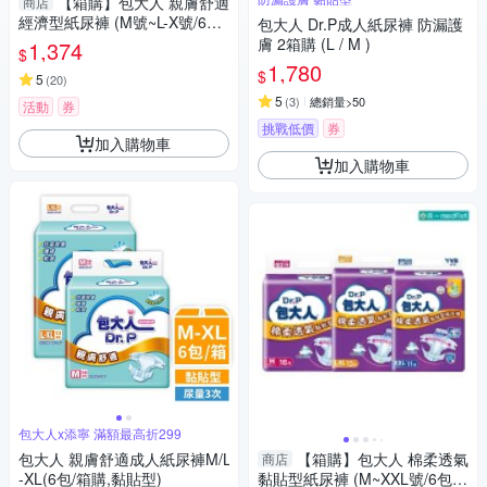
【箱購】包大人 親膚舒適
商店
經濟型紙尿褲 (M號~L-X號/6包/
包大人 Dr.P成人紙尿褲 防漏護
箱)｜新舊包裝隨機出貨【杏
膚 2箱購 (L / M )
1,374
$
一】
1,780
$
5
(
20
)
5
(
3
)
總銷量>50
活動
券
挑戰低價
券
加入購物車
加入購物車
包大人x添寧 滿額最高折299
包大人 親膚舒適成人紙尿褲M/L
【箱購】包大人 棉柔透氣
商店
-XL(6包/箱購,黏貼型)
黏貼型紙尿褲 (M~XXL號/6包/