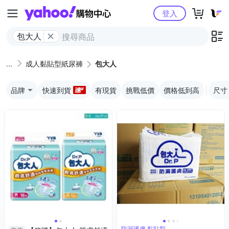
Yahoo購物中心
登入
包大人
成人黏貼型紙尿褲
包大人
品牌
快速到貨
有現貨
挑戰低價
價格低到高
尺寸
防漏護膚 黏貼型