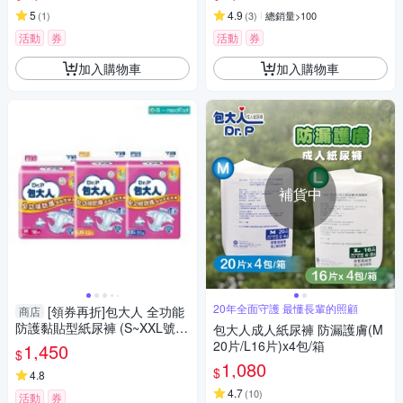
5
4.9
(
1
)
(
3
)
總銷量>100
活動
券
活動
券
加入購物車
加入購物車
補貨中
20年全面守護 最懂長輩的照顧
[領券再折]包大人 全功能
商店
防護黏貼型紙尿褲 (S~XXL號/6
包大人成人紙尿褲 防漏護膚(M
包/箱)【杏一】
20片/L16片)x4包/箱
1,450
$
1,080
$
4.8
4.7
(
10
)
活動
券