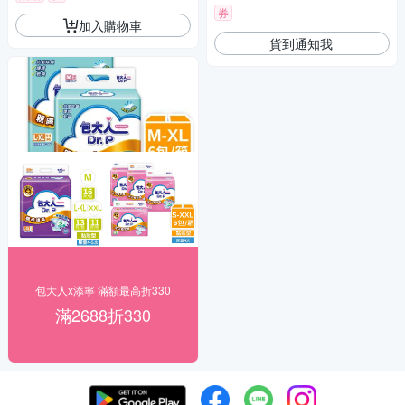
券
加入購物車
貨到通知我
包大人x添寧 滿額最高折330
滿2688折330