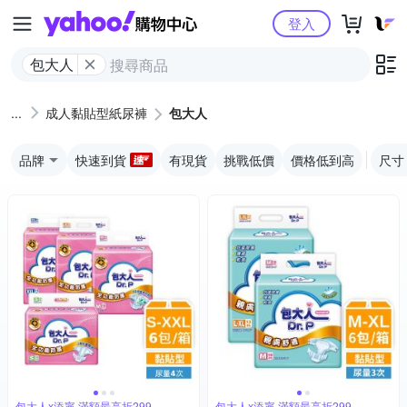
Yahoo購物中心
登入
包大人
成人黏貼型紙尿褲
包大人
品牌
快速到貨
有現貨
挑戰低價
價格低到高
尺寸
包大人x添寧 滿額最高折299
包大人x添寧 滿額最高折299