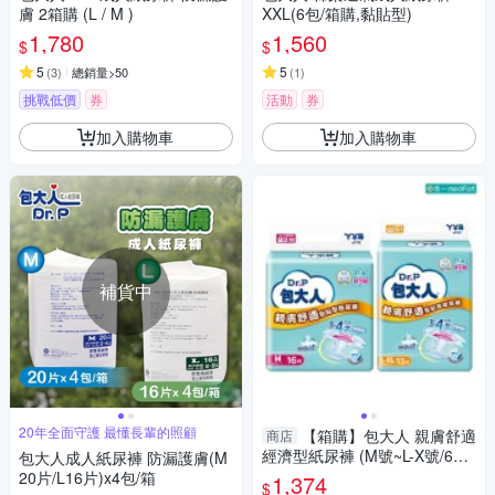
膚 2箱購 (L / M )
XXL(6包/箱購,黏貼型)
1,780
1,560
$
$
5
5
(
3
)
總銷量>50
(
1
)
挑戰低價
券
活動
券
加入購物車
加入購物車
補貨中
20年全面守護 最懂長輩的照顧
【箱購】包大人 親膚舒適
商店
經濟型紙尿褲 (M號~L-X號/6包/
包大人成人紙尿褲 防漏護膚(M
箱)｜新舊包裝隨機出貨【杏
20片/L16片)x4包/箱
1,374
$