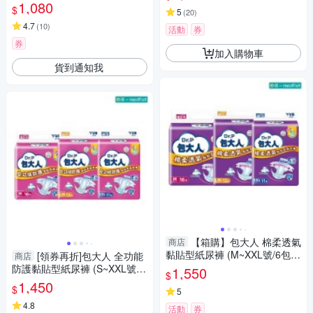
一】
1,080
$
5
(
20
)
4.7
(
10
)
活動
券
券
加入購物車
貨到通知我
【箱購】包大人 棉柔透氣
商店
黏貼型紙尿褲 (M~XXL號/6包/
[領券再折]包大人 全功能
商店
箱)【杏一】
防護黏貼型紙尿褲 (S~XXL號/6
1,550
$
包/箱)【杏一】
1,450
$
5
4.8
活動
券