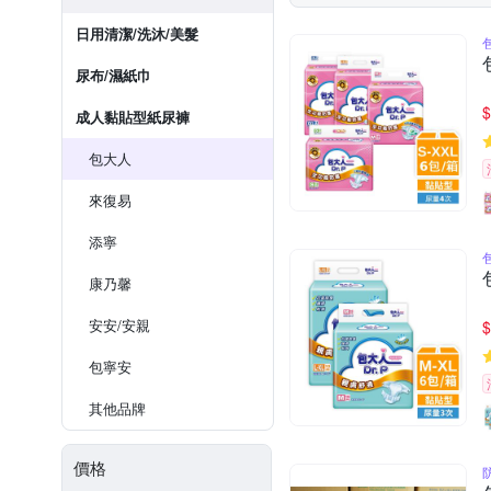
日用清潔/洗沐/美髮
尿布/濕紙巾
$
成人黏貼型紙尿褲
包大人
來復易
添寧
康乃馨
安安/安親
$
包寧安
其他品牌
價格