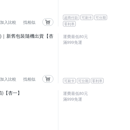
超商付款
可刷卡
可分期
加入比較
找相似
零利率
/箱)｜新舊包裝隨機出貨【杏
運費最低
80
元
滿
999
免運
加入比較
找相似
可刷卡
可分期
零利率
箱)【杏一】
運費最低
80
元
滿
999
免運