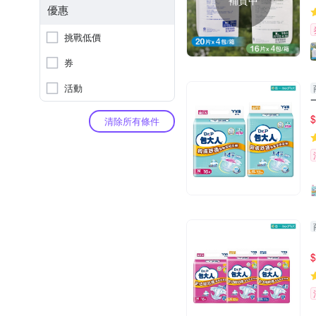
補貨中
優惠
挑戰低價
券
活動
$
清除所有條件
$