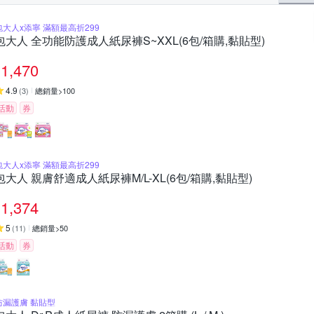
包大人x添寧 滿額最高折299
包大人 全功能防護成人紙尿褲S~XXL(6包/箱購,黏貼型)
1,470
4.9
(
3
)
總銷量>100
活動
券
包大人x添寧 滿額最高折299
包大人 親膚舒適成人紙尿褲M/L-XL(6包/箱購,黏貼型)
1,374
5
(
11
)
總銷量>50
活動
券
防漏護膚 黏貼型