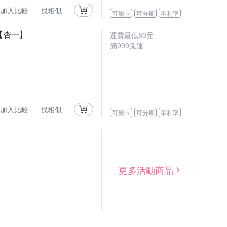
加入比較
找相似
可刷卡
可分期
零利率
)【杏一】
運費最低
80
元
滿
999
免運
加入比較
找相似
可刷卡
可分期
零利率
更多活動商品