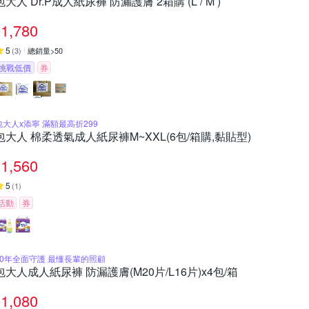
包大人 Dr.P成人紙尿褲 防漏護膚 2箱購 (L / M )
1,780
5
(
3
)
總銷量>50
挑戰低價
券
包大人x添寧 滿額最高折299
包大人 棉柔透氣成人紙尿褲M~XXL(6包/箱購,黏貼型)
1,560
5
(
1
)
活動
券
20年全面守護 最懂長輩的照顧
包大人成人紙尿褲 防漏護膚(M20片/L16片)x4包/箱
1,080