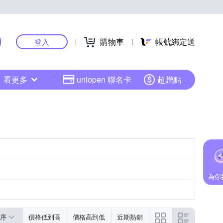
購物車
帳號綁定送
登入
看更多
uniopen 聯名卡
超贈點
序
價格低到高
價格高到低
近期熱銷