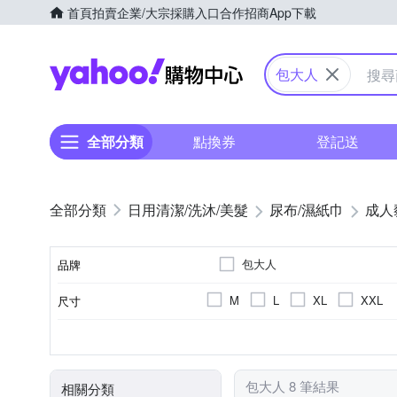
首頁
拍賣
企業/大宗採購入口
合作招商
App下載
Yahoo購物中心
包大人
全部分類
點換券
登記送
日用清潔/洗沐/美髮
尿布/濕紙巾
成人
包大人
品牌
M
L
XL
XXL
尺寸
品牌名稱
長期臥床者
黏貼型
6包
8包
褲型
可自行走動者
4包
適用對象
類型
包數(包)
包大人 8 筆結果
相關分類