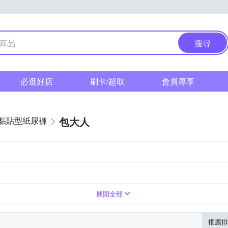
搜尋
必逛好店
刷卡/超取
會員專享
包大人
黏貼型紙尿褲
展開全部
推薦排