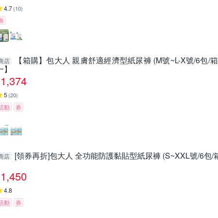
4.7
(
10
)
券
【箱購】包大人 親膚舒適經濟型紙尿褲 (M號~L-X號/6包
商店
一】
1,374
5
(
20
)
活動
券
[領券再折]包大人 全功能防護黏貼型紙尿褲 (S~XXL號/6包/
商店
1,450
4.8
活動
券