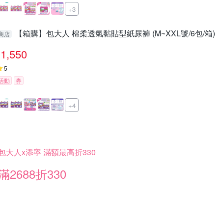
+3
【箱購】包大人 棉柔透氣黏貼型紙尿褲 (M~XXL號/6包/箱
商店
1,550
5
活動
券
+4
包大人x添寧 滿額最高折330
滿2688折330