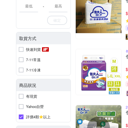
-
$
確定
取貨方式
快速到貨
7-11常溫
$
7-11冷凍
商品狀況
有現貨
Yahoo自營
評價4顆
以上
$