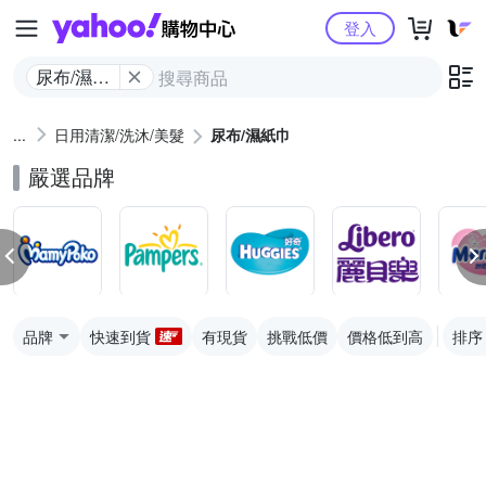
Yahoo購物中心
登入
尿布/濕紙
巾
日用清潔/洗沐/美髮
尿布/濕紙巾
嚴選品牌
品牌
快速到貨
有現貨
挑戰低價
價格低到高
排序