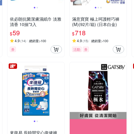
依必朗抗菌潔膚濕紙巾 淡雅
滿意寶寶 極上呵護輕巧褲
清香 10抽*3入
(M)(92片/箱) (日本白金)
59
718
$
$
4.9
4.9
(
14
)
總銷量>100
(
15
)
總銷量>100
券
活動
券
來復易 長時間安心復健褲