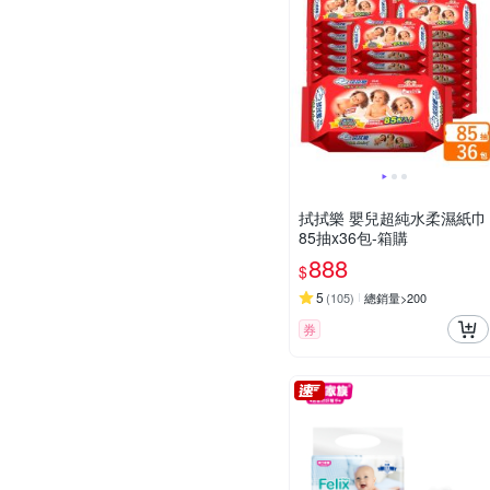
拭拭樂 嬰兒超純水柔濕紙巾
85抽x36包-箱購
888
$
5
(
105
)
總銷量>200
券