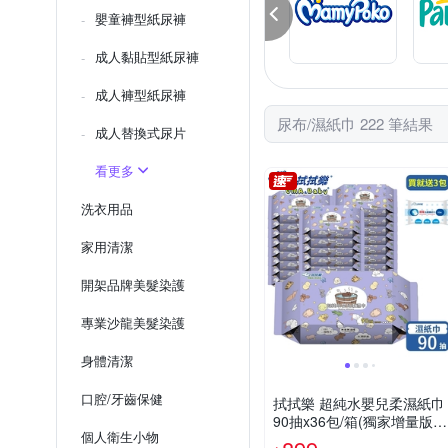
嬰童褲型紙尿褲
成人黏貼型紙尿褲
成人褲型紙尿褲
尿布/濕紙巾 222 筆結果
成人替換式尿片
看更多
洗衣用品
家用清潔
開架品牌美髮染護
專業沙龍美髮染護
身體清潔
口腔/牙齒保健
拭拭樂 超純水嬰兒柔濕紙巾
90抽x36包/箱(獨家增量版) -
個人衛生小物
贈-酒精濕紙巾10抽x3包