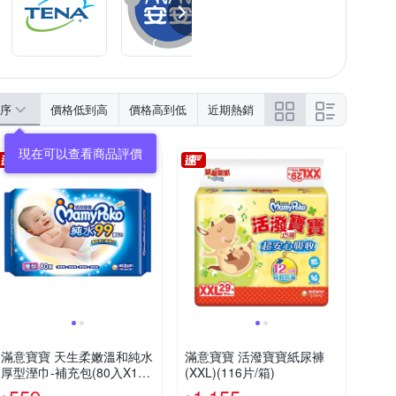
序
價格低到高
價格高到低
近期熱銷
滿意寶寶 天生柔嫩溫和純水
滿意寶寶 活潑寶寶紙尿褲
厚型溼巾-補充包(80入X12
(XXL)(116片/箱)
包)箱