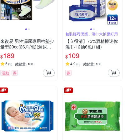
包裝輕巧便攜，濕巾大抽更好用
來復易 男性漏尿專用棉墊少
【立得清】75%酒精擦迷你
量型20cc(26片/包)(漏尿專
濕巾-12抽6包(1組)
用)
189
109
$
$
5
4.9
(
2
)
總銷量>100
(
6
)
總銷量>100
活動
券
券