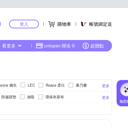
購物車
帳號綁定送
登入
看更多
uniopen 聯名卡
超贈點
nsons 嬌生
Roaze 柔仕
康乃馨
LEC
更多
康乃馨健護
康乃馨寶貝天使
拭拭樂
防漏尿墊
抽取
環保布尿布
更多
專利配方添加
其他
添加蘆薈
3S
更多