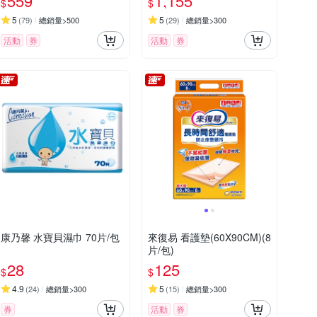
559
1,155
$
$
5
5
(
79
)
總銷量>500
(
29
)
總銷量>300
活動
券
活動
券
康乃馨 水寶貝濕巾 70片/包
來復易 看護墊(60X90CM)(8
片/包)
28
125
$
$
4.9
5
(
24
)
總銷量>300
(
15
)
總銷量>300
券
活動
券