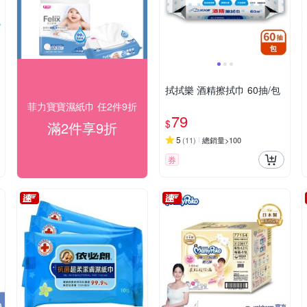
拭拭樂 酒精擦拭巾 60抽/包
菲力寶寶濕紙巾 任2件9折
79
$
滿2件享9折
5
(
11
)
總銷量>100
券