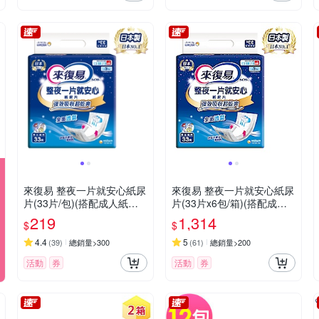
來復易 整夜一片就安心紙尿
來復易 整夜一片就安心紙尿
片(33片/包)(搭配成人紙尿
片(33片x6包/箱)(搭配成人
褲)
紙尿褲)
219
1,314
$
$
4.4
5
(
39
)
總銷量>300
(
61
)
總銷量>200
活動
券
活動
券