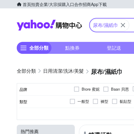
首頁
拍賣
企業/大宗採購入口
合作招商
App下載
Yahoo購物中心
尿布/濕紙巾
全部分類
點換券
登記送
尿布/濕紙巾
日用清潔/洗沐/美髮
Biore 蜜妮
Baan 貝恩
品牌
日本大王
來復易
一般型
褲型
黏貼型
類型
品牌名稱
滿意寶寶
立得清
口手專用
其他
補充包
純水無添加
1包
無
長期臥床者
有香味
4包
攜帶型
酒精添加
可自行走動者
3包
無香
含蓋
8
S
M
L
XL
尺寸
包裝
特性
包數(包)
香味
適用對象
添加乳油木
添加柑橘
熱門推薦