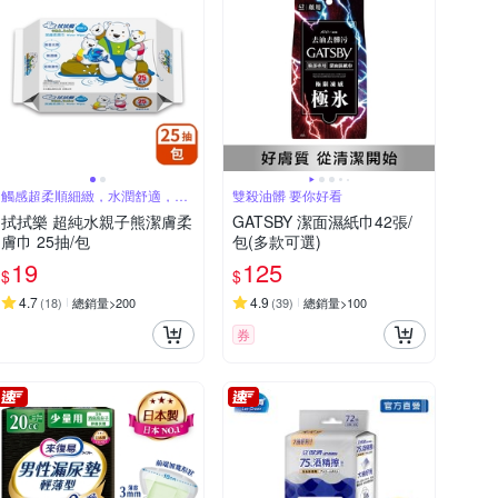
觸感超柔順細緻，水潤舒適，給
雙殺油髒 要你好看
寶寶細緻呵護
拭拭樂 超純水親子熊潔膚柔
GATSBY 潔面濕紙巾42張/
膚巾 25抽/包
包(多款可選)
19
125
$
$
4.7
4.9
(
18
)
總銷量>200
(
39
)
總銷量>100
券