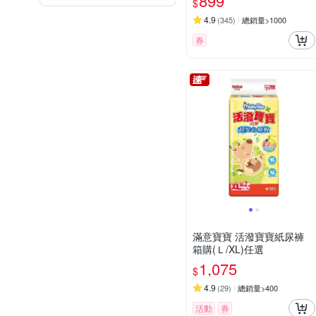
899
$
4.9
(
345
)
總銷量>1000
券
滿意寶寶 活潑寶寶紙尿褲
箱購(Ｌ/XL)任選
1,075
$
4.9
(
29
)
總銷量>400
活動
券