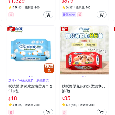
1,329
379
$
$
4.9
5
(
43
)
總銷量>900
(
38
)
總銷量>700
券
挑戰低價
券
加厚25%極致濕潤，觸感超柔順
細緻
拭拭樂 超純水潔膚柔濕巾 2
拭拭樂嬰兒超純水柔濕巾85
0抽/包
抽/包
18
35
$
$
4.9
4.7
(
35
)
總銷量>300
(
133
)
總銷量>400
券
券