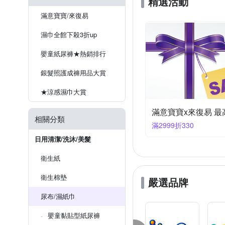
精選活動
滿意寶寶/來復易
濕巾全館下殺3折up
嬰童紙尿褲★熱銷排行
銀髮照護成褲用品大賞
★涼感濕巾大賞
滿意寶寶x來復易 最高
相關分類
滿2999折330
日用清潔/洗沐/美髮
衛生紙
衛生棉墊
嚴選品牌
尿布/濕紙巾
嬰童黏貼型紙尿褲