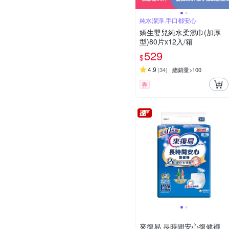
純水潔淨,手口都安心
嬌生嬰兒純水柔濕巾(加厚
型)80片x12入/箱
529
$
4.9
(
34
)
總銷量>100
券
來復易 長時間安心復健褲