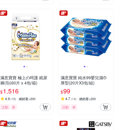
滿意寶寶 極上の呵護 紙尿
滿意寶寶 純水99嬰兒濕巾
褲(S)(60片 x 4包/箱)
厚型(20片X3包/組)
1,516
99
$
$
4.9
4.7
(
18
)
總銷量>200
(
14
)
總銷量>200
活動
券
活動
券