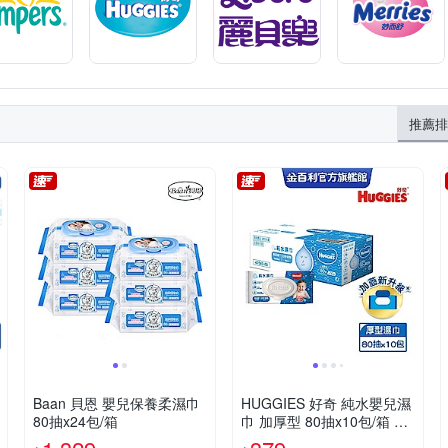
推薦排
Baan 貝恩 嬰兒保養柔濕巾
HUGGIES 好奇 純水嬰兒濕
80抽x24包/箱
巾 加厚型 80抽x10包/箱 升
級加蓋設計