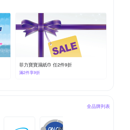
菲力寶寶濕紙巾 任2件9折
滿2件享9折
全品牌列表