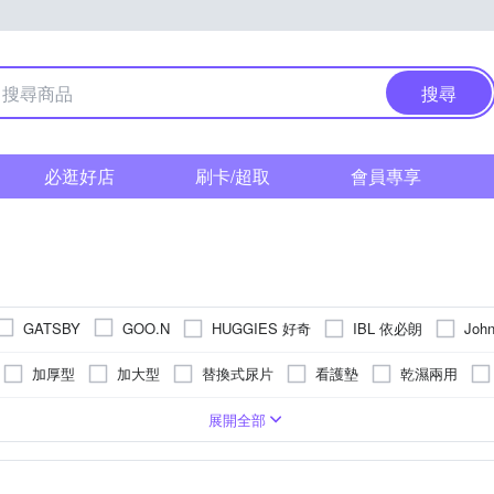
搜尋
必逛好店
刷卡/超取
會員專享
HUGGIES 好奇
IBL 依必朗
Joh
GATSBY
GOO.N
優力寶
其他品牌
奈森克林
妙而舒
尚美德
幫寶適
加厚型
加大型
替換式尿片
看護墊
乾濕兩用
蓓比適
包
添加薄荷
盒裝
需旁人協助行走者
6包
綜合組合
添加綠茶
2包
其他
單片裝
乾式紙巾
其它
抗菌配方添加
綜合組合
添加茶樹
XXL
XXXL
Free Size
24x50cm
NB
展開全部