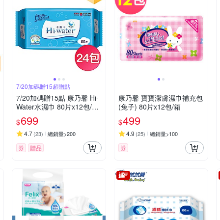
7/20加碼贈15超贈點
7/20加碼贈15點 康乃馨 Hi-
康乃馨 寶寶潔膚濕巾補充包
Water水濕巾 80片x12包/箱
(兔子) 80片x12包/箱
【2箱組24包】
699
499
$
$
4.7
4.9
(
23
)
總銷量>200
(
25
)
總銷量>100
券
贈品
券