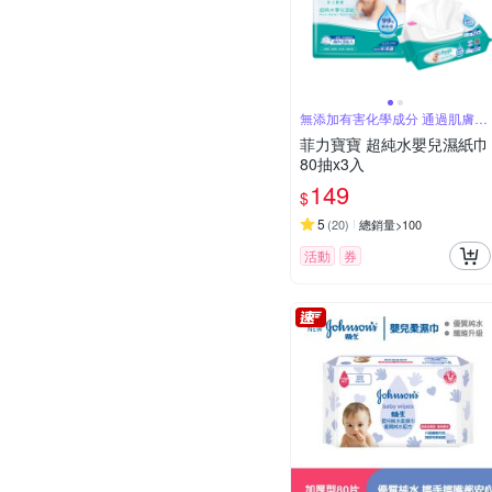
無添加有害化學成分 通過肌膚低
刺激性測試
菲力寶寶 超純水嬰兒濕紙巾
80抽x3入
149
$
5
(
20
)
總銷量>100
活動
券