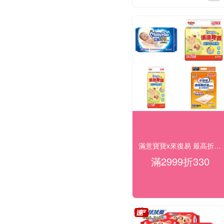
滿意寶寶x來復易 最高折330
滿2999折330