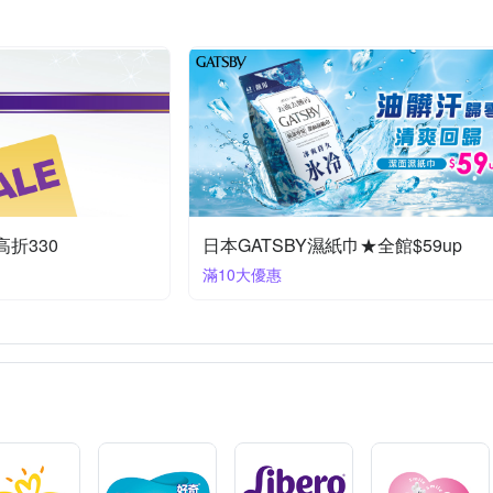
折330
日本GATSBY濕紙巾★全館$59up
滿10大優惠