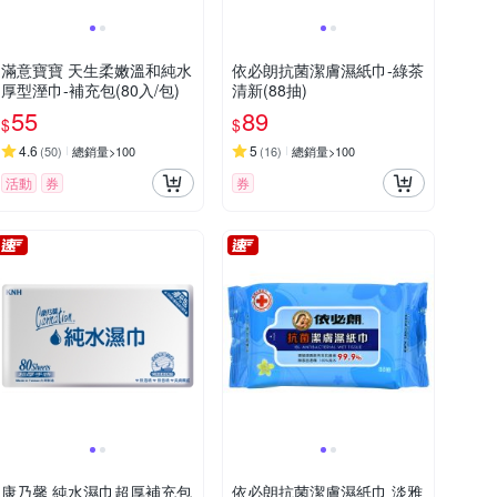
滿意寶寶 天生柔嫩溫和純水
依必朗抗菌潔膚濕紙巾-綠茶
厚型溼巾-補充包(80入/包)
清新(88抽)
55
89
$
$
4.6
5
(
50
)
總銷量>100
(
16
)
總銷量>100
活動
券
券
康乃馨 純水濕巾超厚補充包
依必朗抗菌潔膚濕紙巾 淡雅