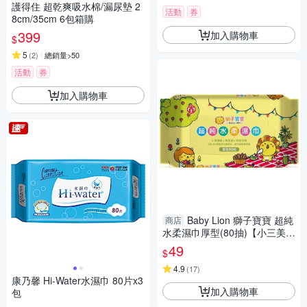
護得住 超乾爽吸水棉/漏尿墊 2
活動
券
8cm/35cm 6包箱購
399
加入購物車
$
5
(
2
)
總銷量>50
活動
券
加入購物車
Baby Lion 獅子寶寶 超純
商店
水柔濕巾厚型(80抽)【小三美
日】D660045
49
$
4.9
(
17
)
康乃馨 Hi-Water水濕巾 80片x3
加入購物車
包