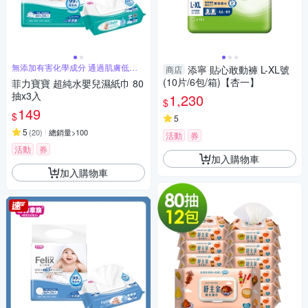
無添加有害化學成分 通過肌膚低刺
添寧 貼心敢動褲 L-XL號
商店
激性測試
(10片/6包/箱)【杏一】
菲力寶寶 超純水嬰兒濕紙巾 80
抽x3入
1,230
$
149
$
5
5
(
20
)
總銷量>100
活動
券
活動
券
加入購物車
加入購物車