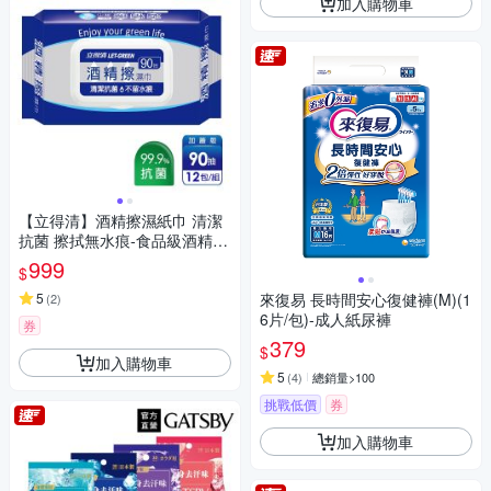
加入購物車
【立得清】酒精擦濕紙巾 清潔
抗菌 擦拭無水痕-食品級酒精(9
0抽x12包)
999
$
5
來復易 長時間安心復健褲(M)(1
(
2
)
6片/包)-成人紙尿褲
券
379
$
加入購物車
5
(
4
)
總銷量>100
挑戰低價
券
加入購物車