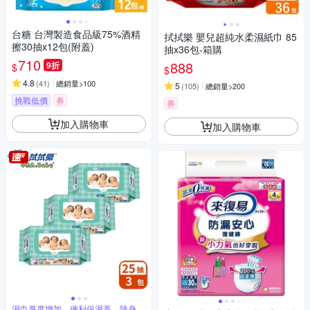
台糖 台灣製造食品級75%酒精
拭拭樂 嬰兒超純水柔濕紙巾 85
擦30抽x12包(附蓋)
抽x36包-箱購
710
888
9折
$
$
4.8
(
41
)
總銷量>100
5
(
105
)
總銷量>200
挑戰低價
券
券
加入購物車
加入購物車
濕巾厚度增加，便利保濕蓋，隨身攜