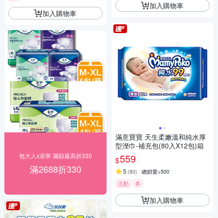
加入購物車
加入購物車
滿意寶寶 天生柔嫩溫和純水厚
型溼巾-補充包(80入X12包)箱
包大人x添寧 滿額最高折330
559
$
滿2688折330
5
(
80
)
總銷量>500
活動
券
加入購物車