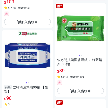
109
$
4.7
(
9
)
總銷量>50
券
加入購物車
依必朗抗菌潔膚濕紙巾-綠茶清
新(88抽)
89
$
5
(
16
)
總銷量>100
券
立得清酒精擦90抽 【愛
商店
加入購物車
買】
96
$
5