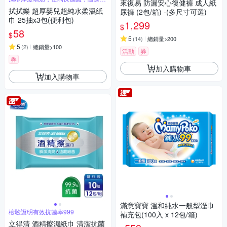
來復易 防漏安心復健褲 成人紙
帶好方便
拭拭樂 超厚嬰兒超純水柔濕紙
尿褲 (2包/箱) -(多尺寸可選)
巾 25抽x3包(便利包)
1,299
$
58
$
5
(
14
)
總銷量>200
5
(
2
)
總銷量>100
活動
券
券
加入購物車
加入購物車
滿意寶寶 溫和純水一般型溼巾
檢驗證明有效抗菌率999
補充包(100入 x 12包/箱)
立得清 酒精擦濕紙巾 清潔抗菌