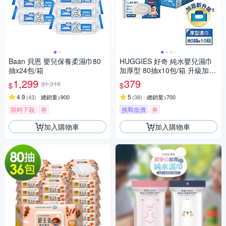
Baan 貝恩 嬰兒保養柔濕巾80
HUGGIES 好奇 純水嬰兒濕巾
抽x24包/箱
加厚型 80抽x10包/箱 升級加蓋
設計
1,299
379
$1,319
$
$
4.9
5
(
43
)
總銷量>900
(
38
)
總銷量>700
限時下殺
券
挑戰低價
券
加入購物車
加入購物車