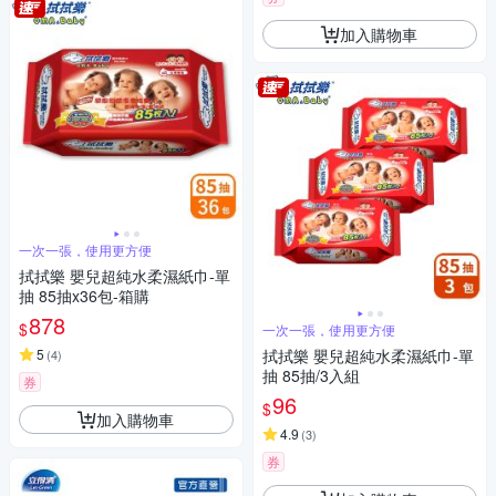
加入購物車
一次一張，使用更方便
拭拭樂 嬰兒超純水柔濕紙巾-單
抽 85抽x36包-箱購
878
$
一次一張，使用更方便
5
拭拭樂 嬰兒超純水柔濕紙巾-單
(
4
)
抽 85抽/3入組
券
96
$
加入購物車
4.9
(
3
)
券