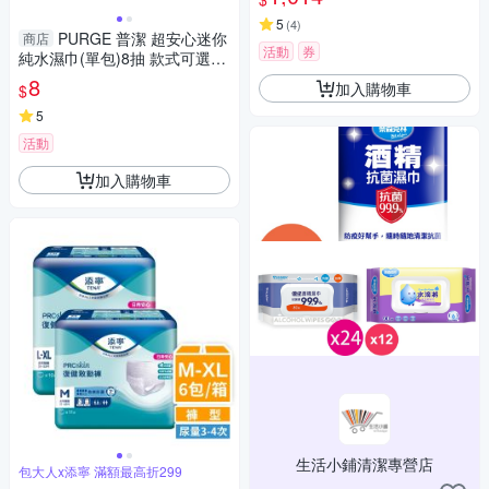
5
(
4
)
PURGE 普潔 超安心迷你
商店
活動
券
純水濕巾(單包)8抽 款式可選
【小三美日】 DS025381 外出
8
加入購物車
$
清潔 寶寶
5
活動
加入購物車
生活小鋪清潔專營店
包大人x添寧 滿額最高折299