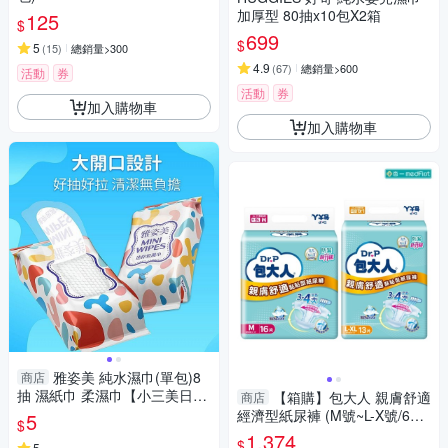
加厚型 80抽x10包X2箱
125
$
699
$
5
(
15
)
總銷量>300
4.9
(
67
)
總銷量>600
活動
券
活動
券
加入購物車
加入購物車
雅姿美 純水濕巾(單包)8
商店
抽 濕紙巾 柔濕巾【小三美日】
【箱購】包大人 親膚舒適
商店
DS020925
經濟型紙尿褲 (M號~L-X號/6包/
5
$
箱)｜新舊包裝隨機出貨【杏
1,374
$
5