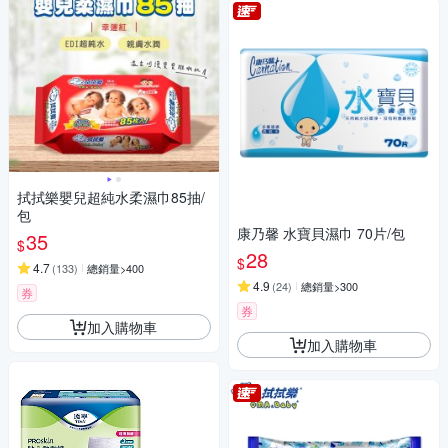
拭拭樂嬰兒超純水柔濕巾85抽/
包
康乃馨 水寶貝濕巾 70片/包
35
$
28
$
4.7
(
133
)
總銷量>400
4.9
(
24
)
總銷量>300
券
券
加入購物車
加入購物車