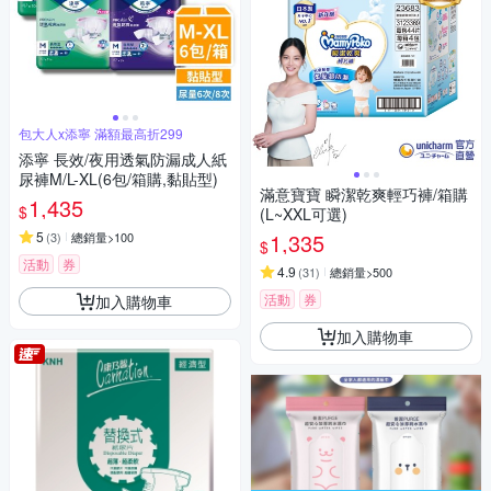
包大人x添寧 滿額最高折299
添寧 長效/夜用透氣防漏成人紙
尿褲M/L-XL(6包/箱購,黏貼型)
滿意寶寶 瞬潔乾爽輕巧褲/箱購
1,435
$
(L~XXL可選)
5
1,335
(
3
)
總銷量>100
$
活動
券
4.9
(
31
)
總銷量>500
活動
券
加入購物車
加入購物車