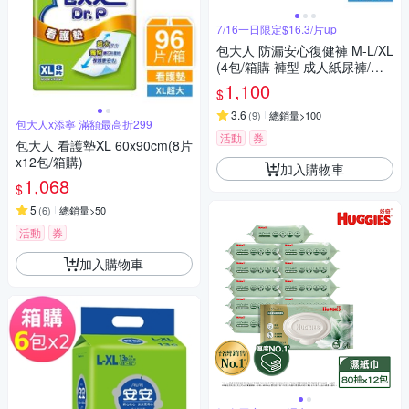
7/16一日限定$16.3/片up
包大人 防漏安心復健褲 M-L/XL
(4包/箱購 褲型 成人紙尿褲/復
健褲)
1,100
$
3.6
(
9
)
總銷量>100
包大人x添寧 滿額最高折299
活動
券
包大人 看護墊XL 60x90cm(8片
x12包/箱購)
加入購物車
1,068
$
5
(
6
)
總銷量>50
活動
券
加入購物車