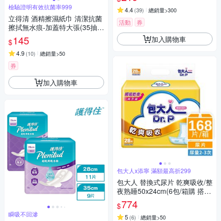
檢驗證明有效抗菌率999
4.4
(
39
)
總銷量>300
立得清 酒精擦濕紙巾 清潔抗菌
活動
券
擦拭無水痕-加蓋特大張(35抽x
3包)
145
加入購物車
$
4.9
(
10
)
總銷量>50
券
加入購物車
包大人x添寧 滿額最高折299
包大人 替換式尿片 乾爽吸收/整
夜熟睡50x24cm(6包/箱購 搭配
成人紙尿褲)
774
$
瞬吸不回滲
5
(
6
)
總銷量>50