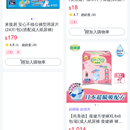
【小三美日】 DS021088
18
$
4.7
總銷量>50
活動
來復易 安心不移位褲型用尿片
(24片/包)(搭配成人紙尿褲)
加入購物車
179
$
4.8
(
8
)
總銷量>50
活動
券
加入購物車
超瞬吸 超德意
【尚美德】復健方便褲XL8x6
包/箱(成人紙尿褲 復健褲 褲型
紙尿褲)
1,014
$