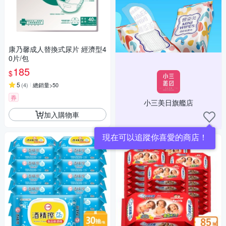
康乃馨成人替換式尿片 經濟型4
0片/包
185
$
5
(
4
)
總銷量>50
券
小三美日旗艦店
加入購物車
現在可以追蹤你喜愛的商店！