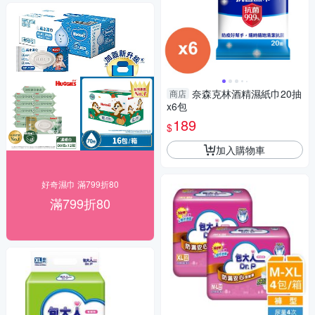
奈森克林酒精濕紙巾20抽
商店
x6包
189
$
加入購物車
好奇濕巾 滿799折80
滿799折80