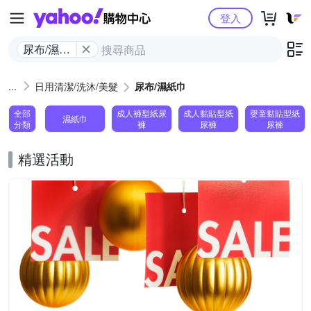
Yahoo購物中心
登入
尿布/濕紙
巾
日用清潔/洗沐/美髮
尿布/濕紙巾
全部
成人褲型紙尿
成人黏貼型紙
嬰童黏貼型紙
濕紙巾
分類
褲
尿褲
尿褲
精選活動