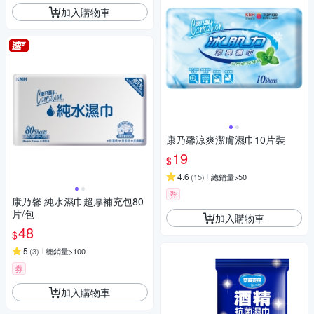
加入購物車
康乃馨涼爽潔膚濕巾10片裝
19
$
4.6
(
15
)
總銷量>50
券
康乃馨 純水濕巾超厚補充包80
片/包
加入購物車
48
$
5
(
3
)
總銷量>100
券
加入購物車