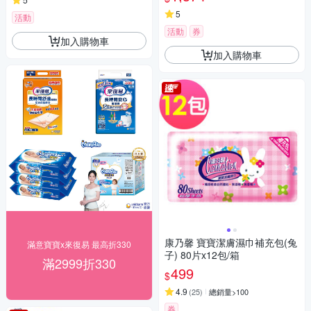
一】
5
活動
活動
券
加入購物車
加入購物車
康乃馨 寶寶潔膚濕巾補充包(兔
滿意寶寶x來復易 最高折330
子) 80片x12包/箱
滿2999折330
499
$
4.9
(
25
)
總銷量>100
券