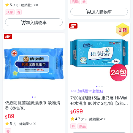
活動
券
5
(
17
)
總銷量>300
加入購物車
活動
券
加入購物車
7/20加碼贈15超贈點
7/20加碼贈15點 康乃馨 Hi-Wat
依必朗抗菌潔膚濕紙巾 淡雅清
er水濕巾 80片x12包/箱【2箱組
香 88抽/包
24包】
699
$
89
$
4.7
(
26
)
總銷量>200
5
(
6
)
總銷量>100
券
贈品
券