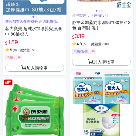
台灣製造，不連抽設計
無添加有害化學成分 通過肌膚低刺
舒主金加蓋純水濕紙巾80抽x12
激性測試
包 台灣製 濕巾
菲力寶寶 超純水加厚嬰兒濕紙
巾 80抽x3入
339
$
159
$
4.9
(
56
)
總銷量>100
5
(
8
)
總銷量>50
挑戰低價
券
活動
券
加入購物車
加入購物車