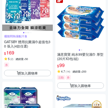
擺脫悶熱濕黏汗臭
GATSBY 體用抗菌濕巾超值包3
0 張入(4款任選)
169
$
滿意寶寶 純水99嬰兒濕巾 厚型
(20片X3包/組)
5
(
2
)
總銷量>50
99
券
$
4.7
(
14
)
總銷量>200
加入購物車
活動
券
加入購物車