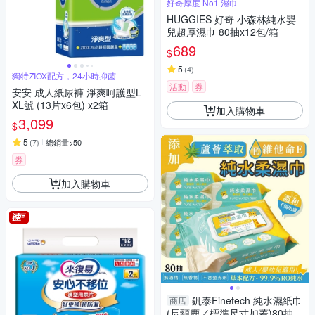
好奇厚度 No1 濕巾
HUGGIES 好奇 小森林純水嬰
兒超厚濕巾 80抽x12包/箱
689
$
5
(
4
)
獨特ZIOX配方，24小時抑菌
活動
券
安安 成人紙尿褲 淨爽呵護型L-
XL號 (13片x6包) x2箱
加入購物車
3,099
$
5
(
7
)
總銷量>50
券
加入購物車
釩泰Finetech 純水濕紙巾
商店
(長頸鹿／標準尺寸加蓋)80抽