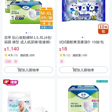
添寧 貼心敢動褲M-L/L-XL(4包/
箱購 褲型 成人紙尿褲/復健褲)
拭拭樂酷爽潔膚濕巾 10抽/包
1,140
18
$
$
4.9
5
(
15
)
總銷量>200
(
12
)
總銷量>100
活動
券
券
加入購物車
加入購物車