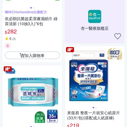
獨特Chlorhexidine抗菌配方
依必朗抗菌超柔潔膚濕紙巾 綠
茶清新 (10抽3入)*6包
杏一醫療旗艦店
282
$
5
(
3
)
券
加入購物車
來復易 整夜一片就安心紙尿片
(33片/包)(搭配成人紙尿褲)
219
$