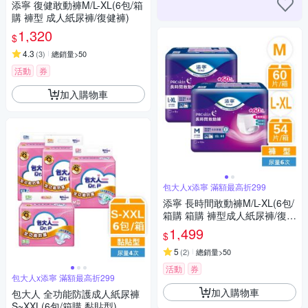
添寧 復健敢動褲M/L-XL(6包/箱
購 褲型 成人紙尿褲/復健褲)
1,320
$
4.3
(
3
)
總銷量>50
活動
券
加入購物車
包大人x添寧 滿額最高折299
添寧 長時間敢動褲M/L-XL(6包/
箱購 箱購 褲型成人紙尿褲/復健
褲/晚安褲/夜用安睡)
1,499
$
5
(
2
)
總銷量>50
活動
券
包大人x添寧 滿額最高折299
加入購物車
包大人 全功能防護成人紙尿褲
S~XXL(6包/箱購,黏貼型)