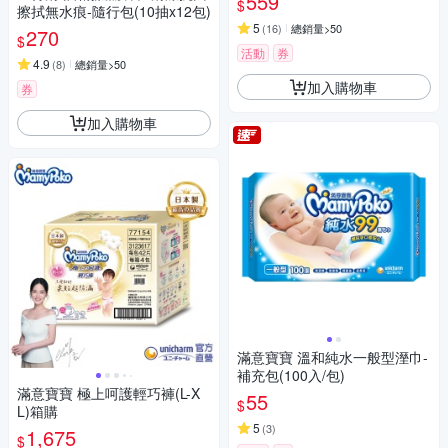
559
$
擦拭無水痕-隨行包(10抽x12包)
5
(
16
)
總銷量>50
270
$
活動
券
4.9
(
8
)
總銷量>50
加入購物車
券
加入購物車
滿意寶寶 溫和純水一般型溼巾-
補充包(100入/包)
滿意寶寶 極上呵護輕巧褲(L-X
55
$
L)箱購
5
(
3
)
1,675
$