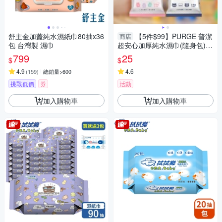
舒主金加蓋純水濕紙巾80抽x36
【5件$99】PURGE 普潔
商店
包 台灣製 濕巾
超安心加厚純水濕巾(隨身包)20
抽 款式可選【小三美日】DS01
799
25
$
$
1356
4.9
4.6
(
159
)
總銷量>600
挑戰低價
券
活動
加入購物車
加入購物車