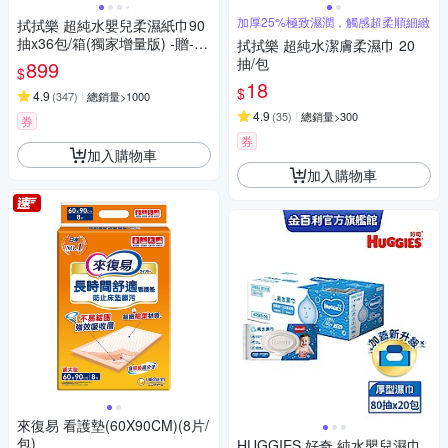
加厚25%極致濕潤，觸感超柔順細緻
拭拭樂 超純水嬰兒柔濕紙巾90
抽x36包/箱(獨家增量版) -贈-酒
拭拭樂 超純水潔膚柔濕巾 20
精濕紙巾10抽x3包
抽/包
899
$
18
$
4.9
(
347
)
總銷量>1000
4.9
(
35
)
總銷量>300
券
券
加入購物車
加入購物車
來復易 看護墊(60X90CM)(8片/
包)
HUGGIES 好奇 純水嬰兒濕巾