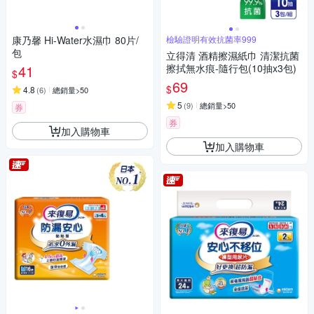
康乃馨 Hi-Water水濕巾 80片/
檢驗證明有效抗菌率999
包
立得清 酒精擦濕紙巾 清潔抗菌
41
擦拭無水痕-隨行包(10抽x3包)
$
69
$
4.8
(
6
)
總銷量>50
5
(
9
)
總銷量>50
券
券
加入購物車
加入購物車