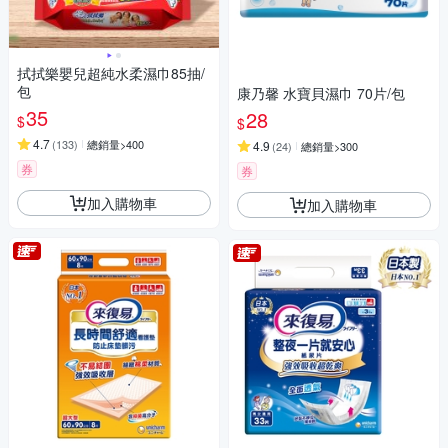
拭拭樂嬰兒超純水柔濕巾85抽/
包
康乃馨 水寶貝濕巾 70片/包
35
28
$
$
4.7
(
133
)
總銷量>400
4.9
(
24
)
總銷量>300
券
券
加入購物車
加入購物車