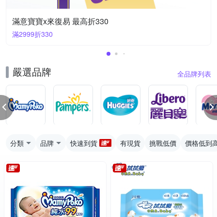
滿意寶寶x來復易 最高折330
滿2999折330
嚴選品牌
全品牌列表
分類
品牌
快速到貨
有現貨
挑戰低價
價格低到