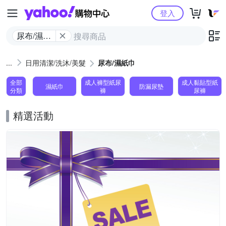
Yahoo購物中心
登入
尿布/濕紙
巾
日用清潔/洗沐/美髮
尿布/濕紙巾
全部
成人褲型紙尿
成人黏貼型紙
濕紙巾
防漏尿墊
分類
褲
尿褲
精選活動