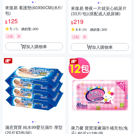
來復易 看護墊(60X90CM)(8片/
來復易 整夜一片就安心紙尿片
包)
(33片/包)(搭配成人紙尿褲)
125
219
$
$
5
(
15
)
總銷量>300
4.4
(
39
)
總銷量>300
活動
券
活動
券
加入購物車
加入購物車
滿意寶寶 純水99嬰兒濕巾 厚型
康乃馨 寶寶潔膚濕巾補充包(兔
(20片X3包/組)
子) 80片x12包/箱