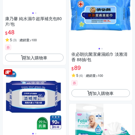
康乃馨 純水濕巾超厚補充包80
片/包
48
$
5
(
3
)
總銷量>100
券
依必朗抗菌潔膚濕紙巾 淡雅清
加入購物車
香 88抽/包
89
$
5
(
6
)
總銷量>100
券
加入購物車