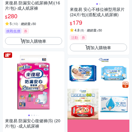
來復易 防漏安心紙尿褲(M)(16
片/包)-成人紙尿褲
來復易 安心不移位褲型用尿片
280
(24片/包)(搭配成人紙尿褲)
$
179
$
5
(
10
)
總銷量>50
4.8
(
8
)
總銷量>50
挑戰低價
券
活動
券
加入購物車
加入購物車
來復易 防漏安心復健褲(S) (20
片/包) -成人紙尿褲