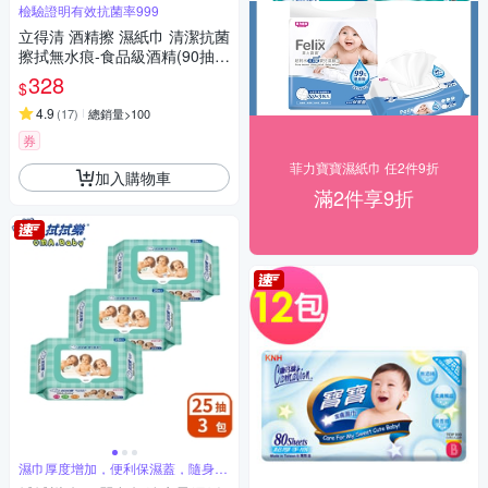
檢驗證明有效抗菌率999
立得清 酒精擦 濕紙巾 清潔抗菌
擦拭無水痕-食品級酒精(90抽x
3包)
328
$
4.9
(
17
)
總銷量>100
券
菲力寶寶濕紙巾 任2件9折
加入購物車
滿2件享9折
濕巾厚度增加，便利保濕蓋，隨身攜
帶好方便