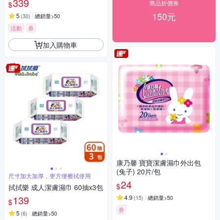
339
商品折價券
$
150元
5
(
30
)
總銷量>50
活動
券
加入購物車
康乃馨 寶寶潔膚濕巾外出包
(兔子) 20片/包
尺寸加大加厚，更方便擦拭使用
24
$
拭拭樂 成人潔膚濕巾 60抽x3包
139
4.9
(
15
)
總銷量>50
$
券
5
(
6
)
總銷量>50