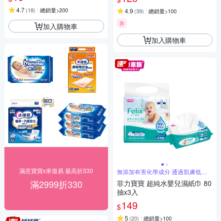
4.7
(
18
)
總銷量>200
4.9
(
39
)
總銷量>100
券
加入購物車
加入購物車
滿意寶寶x來復易 最高折330
無添加有害化學成分 通過肌膚低刺
激性測試
滿2999折330
菲力寶寶 超純水嬰兒濕紙巾 80
抽x3入
149
$
5
(
20
)
總銷量>100