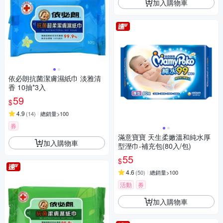
加入購物車
依必朗抗菌潔膚濕紙巾 淡雅清
香 10抽*3入
59
$
4.9
(
14
)
總銷量>100
券
滿意寶寶 天生柔嫩溫和純水厚
加入購物車
型溼巾-補充包(80入/包)
55
$
4.6
(
50
)
總銷量>100
活動
券
加入購物車