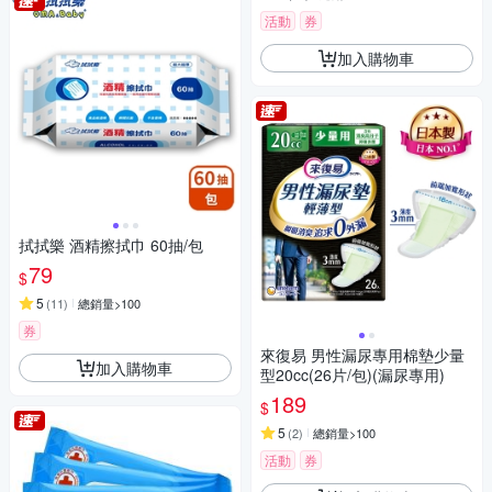
活動
券
加入購物車
拭拭樂 酒精擦拭巾 60抽/包
79
$
5
(
11
)
總銷量>100
券
來復易 男性漏尿專用棉墊少量
加入購物車
型20cc(26片/包)(漏尿專用)
189
$
5
(
2
)
總銷量>100
活動
券