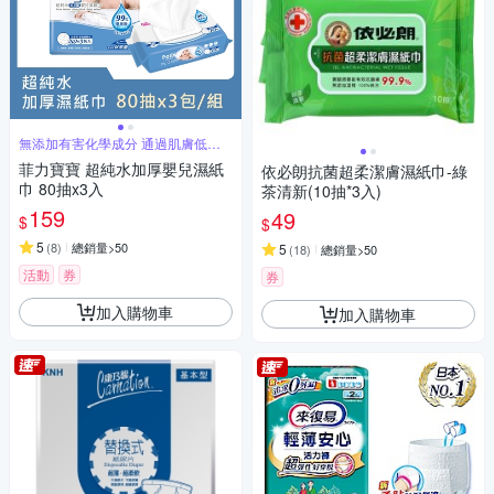
無添加有害化學成分 通過肌膚低刺
激性測試
菲力寶寶 超純水加厚嬰兒濕紙
依必朗抗菌超柔潔膚濕紙巾-綠
巾 80抽x3入
茶清新(10抽*3入)
159
49
$
$
5
(
8
)
總銷量>50
5
(
18
)
總銷量>50
活動
券
券
加入購物車
加入購物車