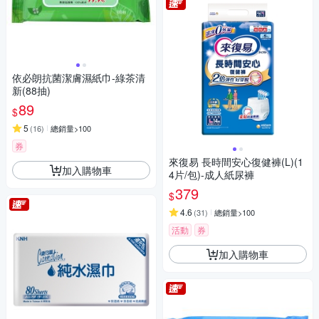
依必朗抗菌潔膚濕紙巾-綠茶清
新(88抽)
89
$
5
(
16
)
總銷量>100
券
來復易 長時間安心復健褲(L)(1
加入購物車
4片/包)-成人紙尿褲
379
$
4.6
(
31
)
總銷量>100
活動
券
加入購物車