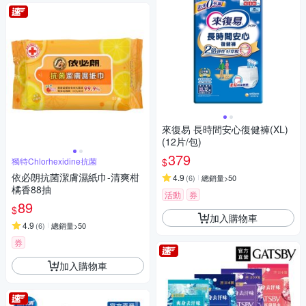
來復易 長時間安心復健褲(XL)
(12片/包)
379
$
獨特Chlorhexidine抗菌
依必朗抗菌潔膚濕紙巾-清爽柑
4.9
(
6
)
總銷量>50
橘香88抽
活動
券
89
$
加入購物車
4.9
(
6
)
總銷量>50
券
加入購物車