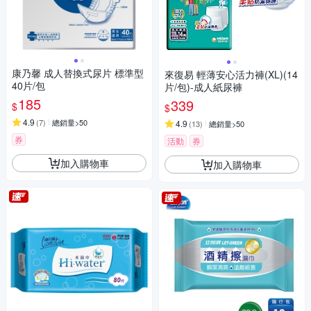
康乃馨 成人替換式尿片 標準型
來復易 輕薄安心活力褲(XL)(14
40片/包
片/包)-成人紙尿褲
185
339
$
$
4.9
(
7
)
總銷量>50
4.9
(
13
)
總銷量>50
券
活動
券
加入購物車
加入購物車