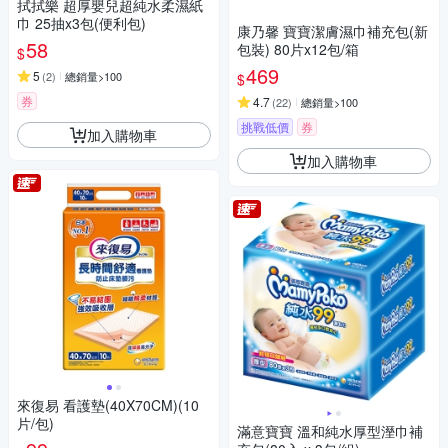
拭拭樂 超厚嬰兒超純水柔濕紙
巾 25抽x3包(便利包)
康乃馨 寶寶潔膚濕巾補充包(新
58
包裝) 80片x12包/箱
$
469
5
(
2
)
總銷量>100
$
券
4.7
(
22
)
總銷量>100
挑戰低價
券
加入購物車
加入購物車
來復易 看護墊(40X70CM)(10
片/包)
滿意寶寶 溫和純水厚型溼巾補