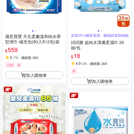
加厚25%極致濕潤，觸感超柔順細緻
滿意寶寶 天生柔嫩溫和純水厚
型溼巾-補充包(80入X12包)箱
拭拭樂 超純水潔膚柔濕巾 20
抽/包
559
$
18
$
5
(
79
)
總銷量>500
4.9
(
35
)
總銷量>300
活動
券
券
加入購物車
加入購物車