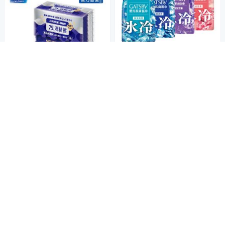
擺脫悶熱濕黏汗臭
GATSBY 體用抗菌濕巾超值包3
0 張入(4款任選)
169
$
檢驗證明有效抗菌率999
立得清 75%酒精擦濕紙巾 清潔
5
(
2
)
總銷量>50
抗菌 擦拭無水痕-單片裝(30片x
券
3包)
269
$
加入購物車
5
(
4
)
總銷量>50
券
加入購物車