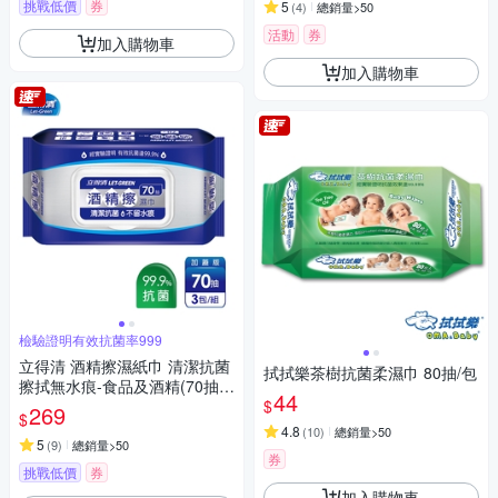
挑戰低價
券
5
(
4
)
總銷量>50
活動
券
加入購物車
加入購物車
檢驗證明有效抗菌率999
立得清 酒精擦濕紙巾 清潔抗菌
拭拭樂茶樹抗菌柔濕巾 80抽/包
擦拭無水痕-食品及酒精(70抽x
44
$
3包)
269
$
4.8
(
10
)
總銷量>50
5
(
9
)
總銷量>50
券
挑戰低價
券
加入購物車