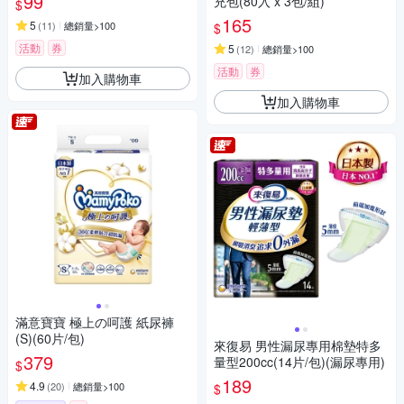
99
充包(80入 x 3包/組)
$
165
5
(
11
)
總銷量>100
$
活動
券
5
(
12
)
總銷量>100
活動
券
加入購物車
加入購物車
滿意寶寶 極上の呵護 紙尿褲
(S)(60片/包)
來復易 男性漏尿專用棉墊特多
379
量型200cc(14片/包)(漏尿專用)
$
189
4.9
(
20
)
總銷量>100
$