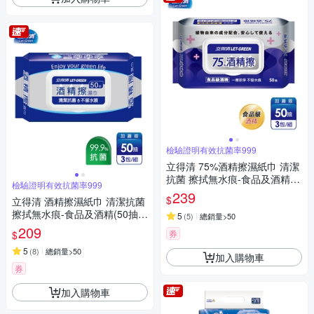
檢驗證明有效抗菌率999
立得清 75%酒精擦濕紙巾 清潔
抗菌 擦拭無水痕-食品及酒精/
檢驗證明有效抗菌率999
加蓋裝(50抽x3包)
239
$
立得清 酒精擦濕紙巾 清潔抗菌
擦拭無水痕-食品及酒精(50抽x
5
(
5
)
總銷量>50
3包)
209
券
$
5
(
8
)
總銷量>50
加入購物車
券
加入購物車