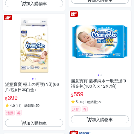
加入購物車
滿意寶寶 溫和純水一般型溼巾
滿意寶寶 極上の呵護(NB)(66
補充包(100入 x 12包/箱)
片/包)(日本白金)
559
$
399
$
5
(
16
)
總銷量>50
4.5
(
11
)
總銷量>50
活動
券
活動
券
加入購物車
加入購物車