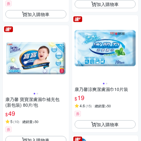
券
加入購物車
加入購物車
康乃馨涼爽潔膚濕巾10片裝
19
$
康乃馨 寶寶潔膚濕巾補充包
(新包裝) 80片/包
4.6
(
15
)
總銷量>50
49
券
$
5
(
10
)
總銷量>50
加入購物車
券
加入購物車