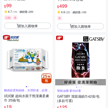
99
499
$
$
4.7
(
14
)
總銷量>200
4.9
(
25
)
總銷量>100
活動
券
券
加入購物車
加入購物車
觸感超柔順細緻，水潤舒適，給寶寶
雙殺油髒 要你好看
細緻呵護
拭拭樂 超純水親子熊潔膚柔膚
GATSBY 潔面濕紙巾42張/包
巾 25抽/包
(多款可選)
19
125
$
$