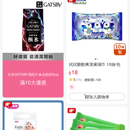
拭拭樂酷爽潔膚濕巾 10抽/包
18
$
日本GATSBY濕紙巾★全館$59up
5
(
11
)
總銷量>100
滿10大優惠
券
加入購物車