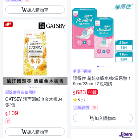
加入購物車
瞬吸不回滲
護得住 超乾爽吸水棉/漏尿墊 1
9cm/23cm 12包箱購
683
擺脫狼狽 自信回歸
88折
$
GATSBY 潔面濕紙巾金木樨34
5
(
1
)
張/包
挑戰低價
券
109
$
加入購物車
券
加入購物車