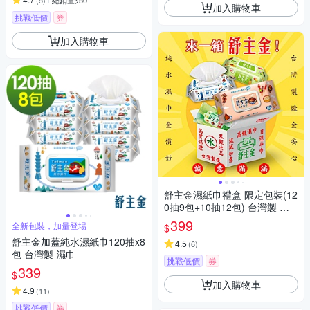
(
5
)
總銷量>50
加入購物車
挑戰低價
券
加入購物車
舒主金濕紙巾禮盒 限定包裝(12
0抽9包+10抽12包) 台灣製 加
蓋純水濕巾
399
全新包裝，加量登場
$
舒主金加蓋純水濕紙巾120抽x8
4.5
(
6
)
包 台灣製 濕巾
挑戰低價
券
339
$
加入購物車
4.9
(
11
)
挑戰低價
券