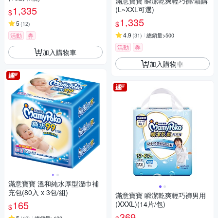
滿意寶寶 瞬潔乾爽輕巧褲/箱購
1,335
(L~XXL可選)
$
1,335
$
5
(
12
)
4.9
活動
券
(
31
)
總銷量>500
活動
券
加入購物車
加入購物車
滿意寶寶 溫和純水厚型溼巾補
充包(80入 x 3包/組)
滿意寶寶 瞬潔乾爽輕巧褲男用
165
(XXXL)(14片/包)
$
369
5