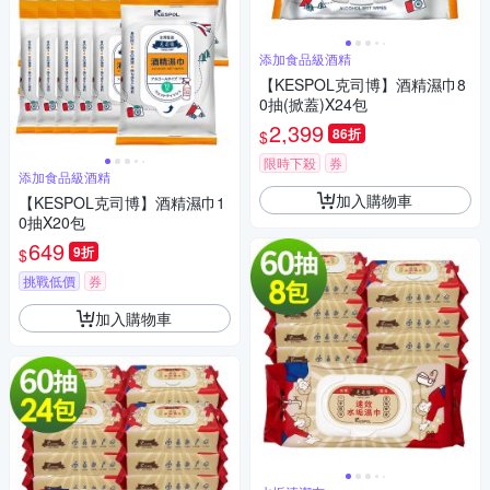
添加食品級酒精
【KESPOL克司博】酒精濕巾8
0抽(掀蓋)X24包
2,399
86折
$
限時下殺
券
添加食品級酒精
加入購物車
【KESPOL克司博】酒精濕巾1
0抽X20包
649
9折
$
挑戰低價
券
加入購物車