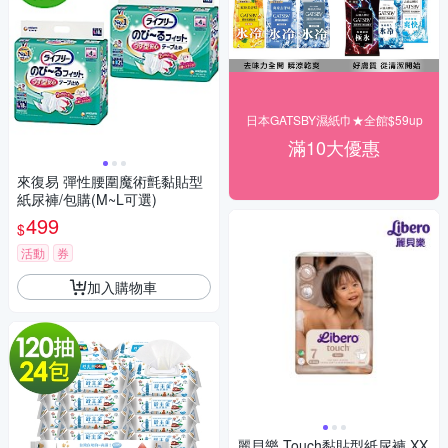
日本GATSBY濕紙巾★全館$59up
滿10大優惠
來復易 彈性腰圍魔術氈黏貼型
紙尿褲/包購(M~L可選)
499
$
活動
券
加入購物車
麗貝樂 Touch黏貼型紙尿褲 XX