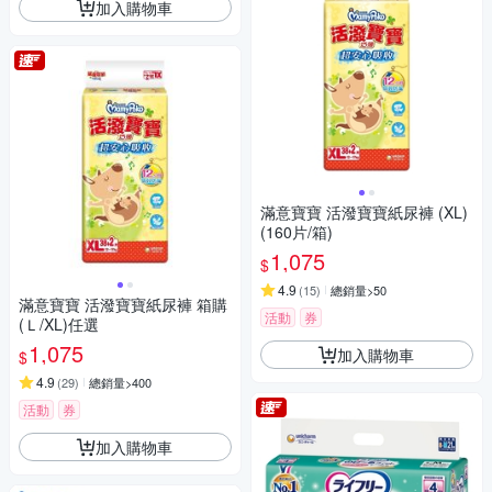
加入購物車
滿意寶寶 活潑寶寶紙尿褲 (XL)
(160片/箱)
1,075
$
4.9
(
15
)
總銷量>50
滿意寶寶 活潑寶寶紙尿褲 箱購
活動
券
(Ｌ/XL)任選
1,075
加入購物車
$
4.9
(
29
)
總銷量>400
活動
券
加入購物車