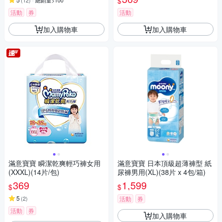
$
(
12
)
總銷量>100
活動
券
活動
加入購物車
加入購物車
滿意寶寶 瞬潔乾爽輕巧褲女用
滿意寶寶 日本頂級超薄褲型 紙
(XXXL)(14片/包)
尿褲男用(XL)(38片 x 4包/箱)
369
1,599
$
$
5
(
2
)
活動
券
活動
券
加入購物車