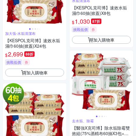
水垢清潔布
【KESPOL克司博】速效水垢
濕巾60抽(掀蓋)X8包
1,030
87折
$
挑戰低價
券
加大張-水垢清潔布
加入購物車
【KESPOL克司博】速效水垢
濕巾60抽(掀蓋)X24包
2,699
88折
$
挑戰低價
券
加入購物車
去水垢、除霉
【醫強X克司博】除水垢除霉雙
效組(75%酒精布60抽X3包+速