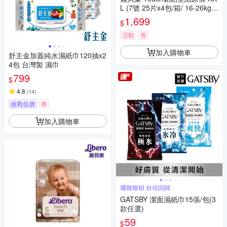
L (7號 25片x4包/箱/ 16-26kg適
用)
1,699
$
活動
券
加入購物車
舒主金加蓋純水濕紙巾120抽x2
4包 台灣製 濕巾
799
$
4.8
(
14
)
挑戰低價
券
加入購物車
擺脫狼狽 自信回歸
GATSBY 潔面濕紙巾15張/包(3
款任選)
59
$