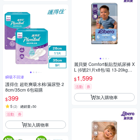
麗貝樂 Comfort黏貼型紙尿褲 X
L (6號21片x8包/箱 13-20kg適
用)
1,599
瞬吸不回滲
$
護得住 超乾爽吸水棉/漏尿墊 2
活動
券
8cm/35cm 6包箱購
399
加入購物車
$
5
(
2
)
總銷量>50
活動
券
加入購物車