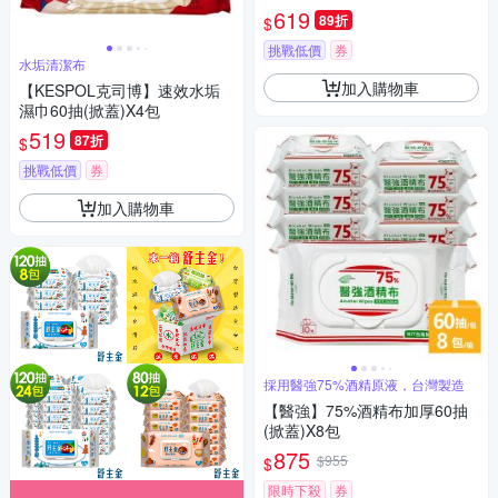
效水垢濕巾60抽X3包)
619
89折
$
挑戰低價
券
水垢清潔布
加入購物車
【KESPOL克司博】速效水垢
濕巾60抽(掀蓋)X4包
519
87折
$
挑戰低價
券
加入購物車
採用醫強75%酒精原液，台灣製造
【醫強】75%酒精布加厚60抽
(掀蓋)X8包
875
$955
$
限時下殺
券