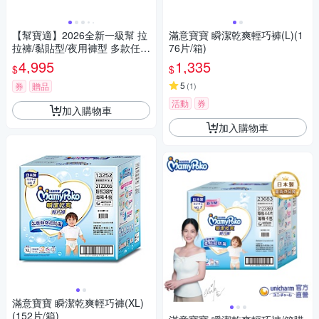
【幫寶適】2026全新一級幫 拉
滿意寶寶 瞬潔乾爽輕巧褲(L)(1
拉褲/黏貼型/夜用褲型 多款任選
76片/箱)
5箱
4,995
1,335
$
$
5
券
贈品
(
1
)
活動
券
加入購物車
加入購物車
滿意寶寶 瞬潔乾爽輕巧褲(XL)
(152片/箱)