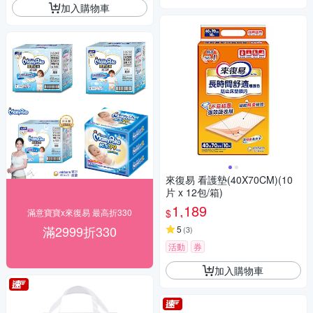
加入購物車
來復易 看護墊(40X70CM)(10
片 x 12包/箱)
1,189
$
滿意寶寶x來復易 最高折330
滿2999折330
5
(
3
)
活動
券
加入購物車