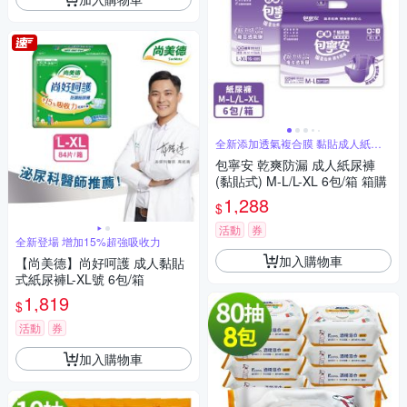
全新添加透氣複合膜 黏貼成人紙尿
褲
包寧安 乾爽防漏 成人紙尿褲
(黏貼式) M-L/L-XL 6包/箱 箱購
1,288
$
活動
券
全新登場 增加15%超強吸收力
加入購物車
【尚美德】尚好呵護 成人黏貼
式紙尿褲L-XL號 6包/箱
1,819
$
活動
券
加入購物車