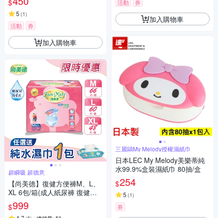
450
$
活動
券
5
(
1
)
加入購物車
活動
券
加入購物車
三麗鷗My Melody授權濕紙巾
日本LEC My Melody美樂蒂純
水99.9%盒裝濕紙巾 80抽/盒
超瞬吸 超德意
254
$
【尚美德】復健方便褲M、L、
XL 6包/箱(成人紙尿褲 復健褲
5
(
1
)
褲型紙尿褲)尺寸任選
999
$
券
4.7