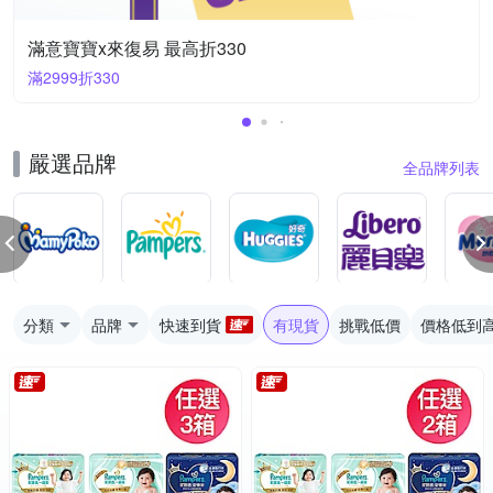
滿意寶寶x來復易 最高折330
滿2999折330
嚴選品牌
全品牌列表
分類
品牌
快速到貨
有現貨
挑戰低價
價格低到