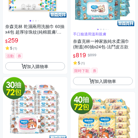
奈森克林 乾濕兩用洗臉巾 60抽
x4包 超厚珍珠紋(純棉親膚/潔
手口臉適用溫和親膚
顏卸妝/嬰童護理/一次性免洗毛
259
$
奈森克林一神家族純水柔濕巾
巾)
(附蓋)80抽x24包-法鬥皮古款
5
(
1
)
819
$899
$
活動
券
5
(
1
)
加入購物車
限時下殺
券
加入購物車