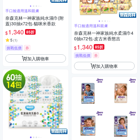
手口臉適用溫和親膚
奈森克林一神家族純水濕巾(附
蓋)30抽x72包-貓咪米香款
手口臉適用溫和親膚
1,340
85折
$
奈森克林一神家族純水柔濕巾4
0抽x72包-皮古米香憨吉
5
(
1
)
1,340
85折
$
挑戰低價
券
挑戰低價
券
加入購物車
加入購物車