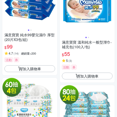
滿意寶寶 純水99嬰兒濕巾 厚型
(20片X3包/組)
滿意寶寶 溫和純水一般型溼巾-
99
補充包(100入/包)
$
55
4.7
(
14
)
總銷量>200
$
活動
券
5
(
3
)
活動
券
加入購物車
加入購物車