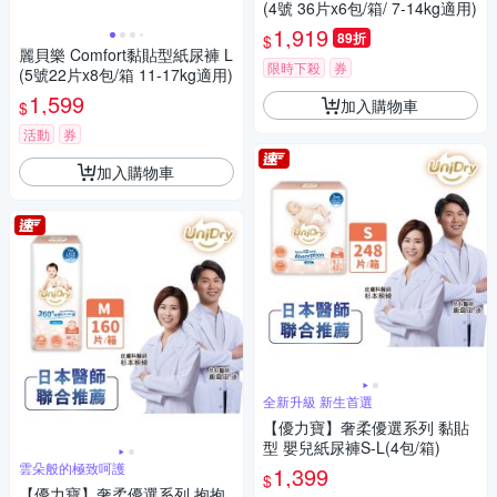
(4號 36片x6包/箱/ 7-14kg適用)
1,919
89折
$
麗貝樂 Comfort黏貼型紙尿褲 L
限時下殺
券
(5號22片x8包/箱 11-17kg適用)
1,599
加入購物車
$
活動
券
加入購物車
全新升級 新生首選
【優力寶】奢柔優選系列 黏貼
型 嬰兒紙尿褲S-L(4包/箱)
雲朵般的極致呵護
1,399
$
【優力寶】奢柔優選系列 抱抱