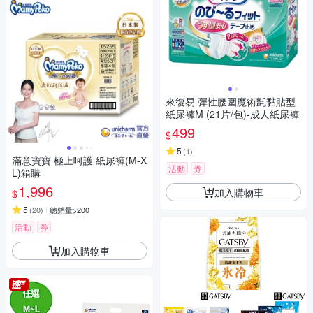
來復易 彈性腰圍魔術氈黏貼型
紙尿褲M (21片/包)-成人紙尿褲
499
$
5
(
1
)
滿意寶寶 極上呵護 紙尿褲(M-X
活動
券
L)箱購
1,996
加入購物車
$
5
(
20
)
總銷量>200
活動
券
加入購物車