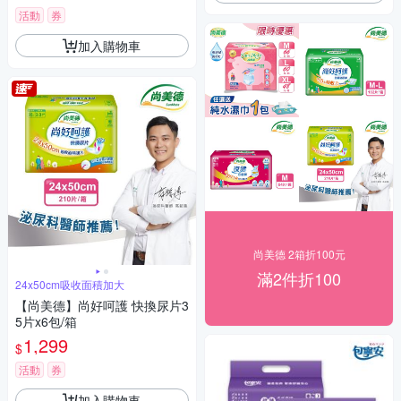
活動
券
加入購物車
尚美德 2箱折100元
滿2件折100
24x50cm吸收面積加大
【尚美德】尚好呵護 快換尿片3
5片x6包/箱
1,299
$
活動
券
加入購物車