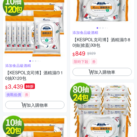
添加食品級酒精
【KESPOL克司博】酒精濕巾8
0抽(掀蓋)X8包
849
$929
$
限時下殺
券
添加食品級酒精
加入購物車
【KESPOL克司博】酒精濕巾1
0抽X120包
3,439
86折
$
挑戰低價
券
加入購物車