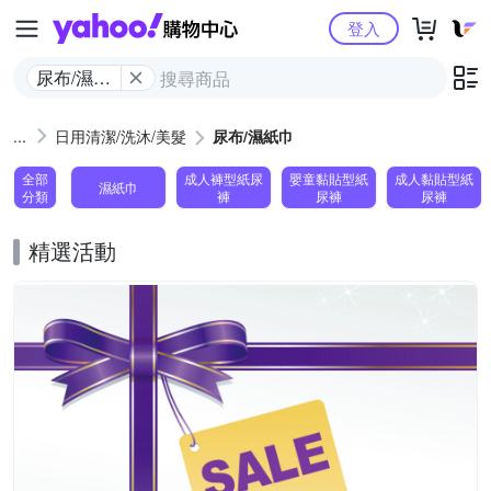
Yahoo購物中心
登入
尿布/濕紙
巾
日用清潔/洗沐/美髮
尿布/濕紙巾
全部
成人褲型紙尿
嬰童黏貼型紙
成人黏貼型紙
濕紙巾
分類
褲
尿褲
尿褲
精選活動