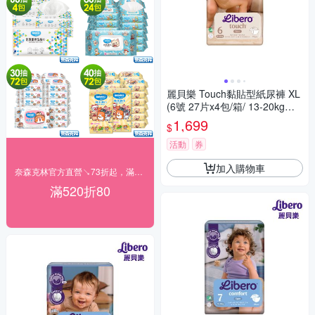
麗貝樂 Touch黏貼型紙尿褲 XL
(6號 27片x4包/箱/ 13-20kg適
用)
1,699
$
活動
券
加入購物車
奈森克林官方直營↘73折起，滿520再折$80
滿520折80