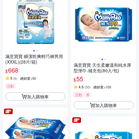
滿意寶寶 瞬潔乾爽輕巧褲男用
(XXXL)(28片/箱)
滿意寶寶 天生柔嫩溫和純水厚
668
型溼巾-補充包(80入/包)
$
55
5
(
6
)
總銷量>50
$
活動
4.6
(
50
)
總銷量>100
活動
券
加入購物車
加入購物車