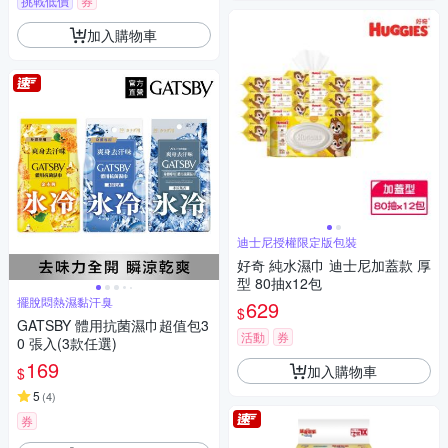
挑戰低價
券
加入購物車
迪士尼授權限定版包裝
好奇 純水濕巾 迪士尼加蓋款 厚
型 80抽x12包
擺脫悶熱濕黏汗臭
629
$
GATSBY 體用抗菌濕巾超值包3
活動
券
0 張入(3款任選)
169
加入購物車
$
5
(
4
)
券