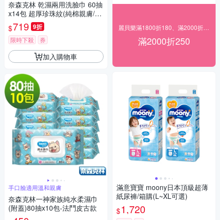
奈森克林 乾濕兩用洗臉巾 60抽
x14包 超厚珍珠紋(純棉親膚/潔
顏卸妝/嬰童護理/一次性免洗毛
719
9折
$
麗貝樂滿1800折180、滿2000折250
巾)
滿2000折250
限時下殺
券
加入購物車
滿意寶寶 moony日本頂級超薄
手口臉適用溫和親膚
紙尿褲/箱購(L~XL可選)
奈森克林一神家族純水柔濕巾
1,720
(附蓋)80抽x10包-法鬥皮古款
$