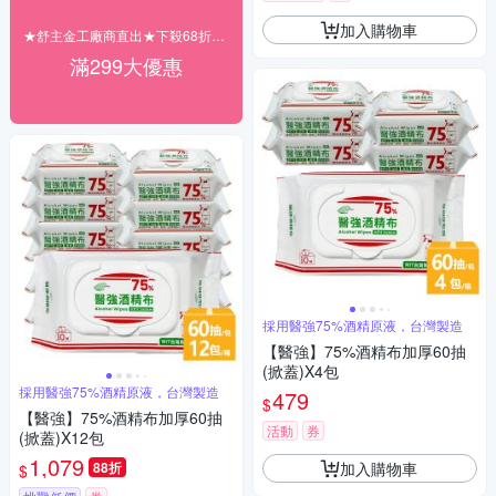
加入購物車
★舒主金工廠商直出★下殺68折起 滿299元出貨
滿299大優惠
採用醫強75%酒精原液，台灣製造
【醫強】75%酒精布加厚60抽
(掀蓋)X4包
採用醫強75%酒精原液，台灣製造
479
$
【醫強】75%酒精布加厚60抽
活動
券
(掀蓋)X12包
1,079
加入購物車
88折
$