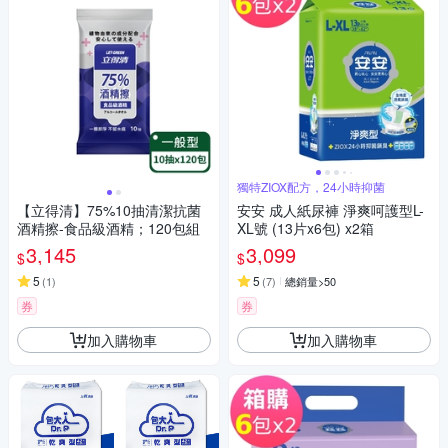
獨特ZIOX配方，24小時抑菌
【立得清】75%10抽清潔抗菌
安安 成人紙尿褲 淨爽呵護型L-
酒精擦-食品級酒精；120包組
XL號 (13片x6包) x2箱
3,145
3,099
$
$
5
5
(
1
)
(
7
)
總銷量>50
券
券
加入購物車
加入購物車