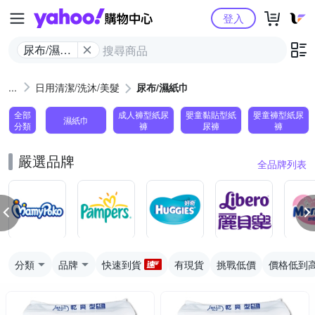
Yahoo購物中心
登入
尿布/濕紙
巾
日用清潔/洗沐/美髮
尿布/濕紙巾
全部
成人褲型紙尿
嬰童黏貼型紙
嬰童褲型紙尿
濕紙巾
分類
褲
尿褲
褲
嚴選品牌
全品牌列表
分類
品牌
快速到貨
有現貨
挑戰低價
價格低到