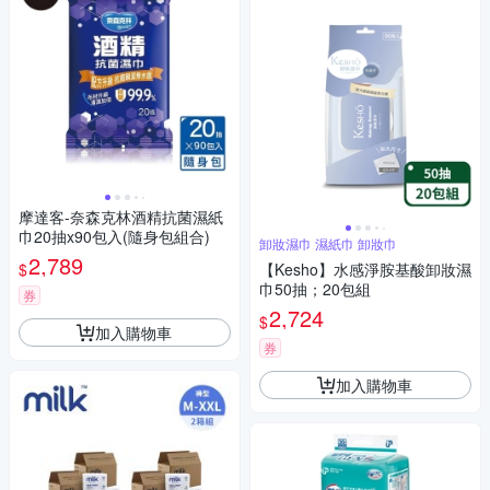
摩達客-奈森克林酒精抗菌濕紙
巾20抽x90包入(隨身包組合)
卸妝濕巾 濕紙巾 卸妝巾
2,789
$
【Kesho】水感淨胺基酸卸妝濕
巾50抽；20包組
券
2,724
$
加入購物車
券
加入購物車