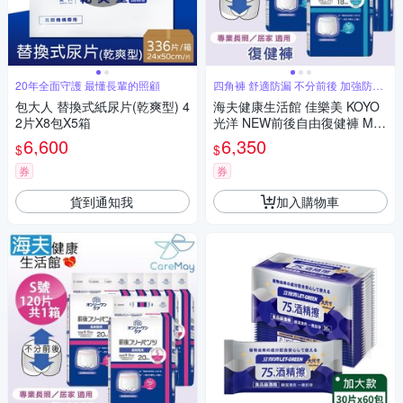
20年全面守護 最懂長輩的照顧
四角褲 舒適防漏 不分前後 加強防漏
褲型
包大人 替換式紙尿片(乾爽型) 4
海夫健康生活館 佳樂美 KOYO
2片X8包X5箱
光洋 NEW前後自由復健褲 M號
_108片/共1箱
6,600
6,350
$
$
券
券
貨到通知我
加入購物車