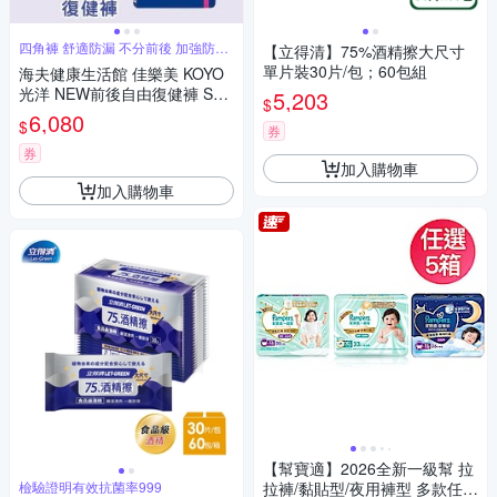
四角褲 舒適防漏 不分前後 加強防漏
【立得清】75%酒精擦大尺寸
褲型
單片裝30片/包；60包組
海夫健康生活館 佳樂美 KOYO
光洋 NEW前後自由復健褲 S號
5,203
$
_120片/箱
6,080
$
券
券
加入購物車
加入購物車
【幫寶適】2026全新一級幫 拉
檢驗證明有效抗菌率999
拉褲/黏貼型/夜用褲型 多款任選