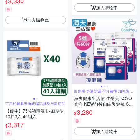
3,330
$
加入購物車
券
加入購物車
四角褲 舒適防漏 不分前後 加強防漏
褲型
海夫健康生活館 佳樂美 KOYO
可用於餐具安撫奶嘴玩具及居家用品
光洋 NEW前後自由復健褲 S號
_共60片
【優生】75%酒精濕巾-加厚型
3,280
$
10抽3入 40組入
券
3,317
$
加入購物車
券