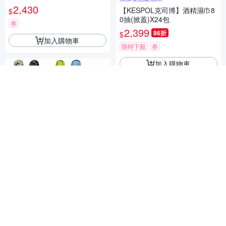
2,430
【KESPOL克司博】酒精濕巾8
$
0抽(掀蓋)X24包
券
2,399
86折
$
加入購物車
限時下殺
券
加入購物車
海夫 蕾莎 護墊 輕失禁漏尿墊
顏色隨機 一包兩入(45c.c)RS-2
65
2,360
【幫寶適】2026全新一級幫 拉
$
拉褲/黏貼型/夜用褲型 多款任選
券
2箱
2,349
$2,549
$