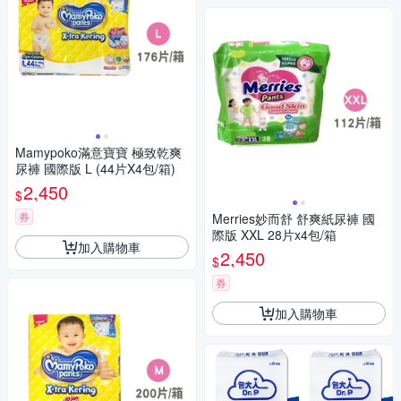
Mamypoko滿意寶寶 極致乾爽
尿褲 國際版 L (44片X4包/箱)
2,450
$
券
Merries妙而舒 舒爽紙尿褲 國
際版 XXL 28片x4包/箱
加入購物車
2,450
$
券
加入購物車