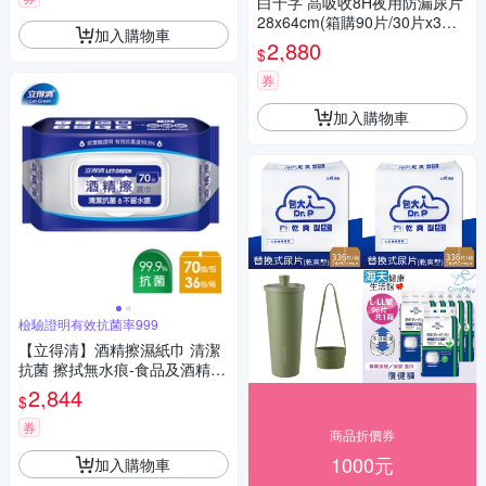
白十字 高吸收8H夜用防漏尿片
28x64cm(箱購90片/30片x3包-
加入購物車
日本原裝進口)
2,880
$
券
加入購物車
檢驗證明有效抗菌率999
【立得清】酒精擦濕紙巾 清潔
抗菌 擦拭無水痕-食品及酒精(7
0抽x36包)-箱購
2,844
$
券
商品折價券
1000元
加入購物車