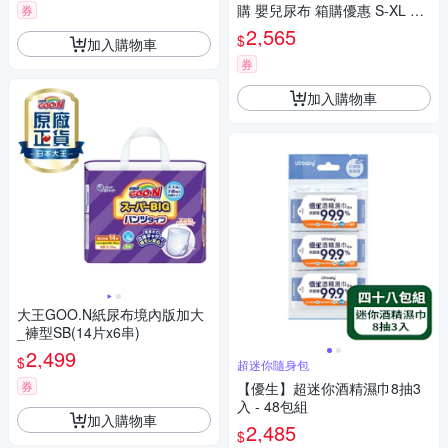
購 嬰兒尿布 箱購優惠 S-XL 多
券
款任選 2箱
2,565
$
加入購物車
券
加入購物車
大王GOO.N紙尿布境內版加大
_褲型SB(14片x6串)
2,499
$
超迷你隨身包
券
【優生】超迷你酒精濕巾8抽3
入 - 48包組
加入購物車
2,485
$