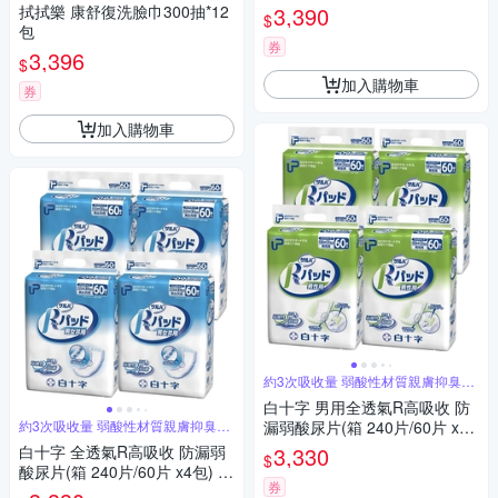
共54片
拭拭樂 康舒復洗臉巾300抽*12
3,390
$
包
券
3,396
$
加入購物車
券
加入購物車
約3次吸收量 弱酸性材質親膚抑臭抗
菌
白十字 男用全透氣R高吸收 防
約3次吸收量 弱酸性材質親膚抑臭抗
漏弱酸尿片(箱 240片/60片 x4
菌
包) 日本製原裝進口
白十字 全透氣R高吸收 防漏弱
3,330
$
酸尿片(箱 240片/60片 x4包) 日
券
本製原裝進口