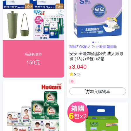
獨特ZIOX配方 24小時抑菌抑味
安安 全能加值型S號 成人紙尿
商品折價券
褲 (18片x6包) x2箱
150元
3,040
$
5
(
3
)
券
加入購物車