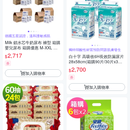
德國五星認證，溫和護敏感肌
Milk 鎖水芯牛奶尿布 褲型 箱購
嬰兒尿布 箱購優惠 M-XXL 多
獨特弱酸性材質預防問題肌膚發生
款任選 2箱
2,717
$
白十字 高吸收6H長效防漏尿片
28x58cm(箱購90片/30片x3包-
券
日本原裝進口)
2,700
$
加入購物車
券
加入購物車