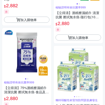
2,882
$
檢驗證明有效抗菌率999
券
【立得清】酒精擦濕紙巾 清潔
抗菌 擦拭無水痕-隨行包(10抽x
加入購物車
120包)-箱購
2,880
$
券
加入購物車
檢驗證明有效抗菌率999
【立得清】75%酒精擦濕紙巾
清潔抗菌 擦拭無水痕-食品及酒
精(10抽x120包)-箱購
2,880
$
獨特弱酸性材質預防問題肌膚發生
券