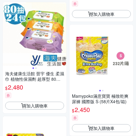
券
加入購物車
海夫健康生活館 晉宇 優生 柔濕
巾 植物性保濕劑 超厚型 80抽X
24包
2,480
$
券
Mamypoko滿意寶寶 極致乾爽
尿褲 國際版 S (58片X4包/箱)
加入購物車
2,450
$
券
加入購物車