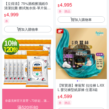
5箱
【立得清】75%酒精擦濕紙巾
4,995
$
清潔抗菌 擦拭無水痕-單片裝(3
券
贈品
0片x60包)-箱購
4,999
$
加入購物車
券
加入購物車
補貨中
【幫寶適】奢寵幫 拉拉褲 L-XX
L 嬰兒褲型紙尿褲 任選3箱
4,599
$
奈森克林官方直營↘73折起，滿520再折$80
券
贈品
滿520折80