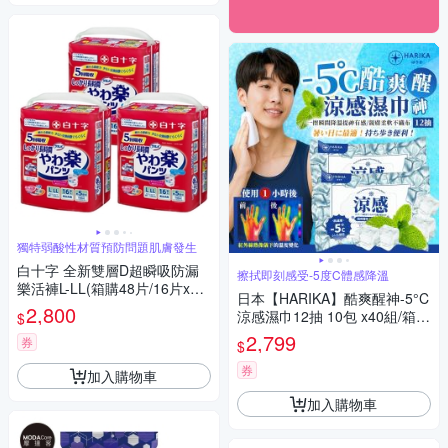
獨特弱酸性材質預防問題肌膚發生
白十字 全新雙層D超瞬吸防漏
擦拭即刻感受-5度C體感降溫
樂活褲L-LL(箱購48片/16片x3
日本【HARIKA】酷爽醒神-5°C
包-日本原裝進口)(腰圍80~125
2,800
涼感濕巾12抽 10包 x40組/箱購
$
cm)
共4800抽
2,799
券
$
券
加入購物車
加入購物車