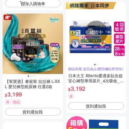
加入購物車
補貨中
補貨中
贈品有限 送完為止(贈完欄位即消失)
日本大王 Attento愛適多貼合超
安心褲型專用尿片_4次吸收_28
【幫寶適】奢寵幫 拉拉褲 L-XX
片/包(8包/箱 箱購)
L 嬰兒褲型紙尿褲 任選2箱
3,192
$
3,199
$
券
券
贈品
貨到通知我
貨到通知我