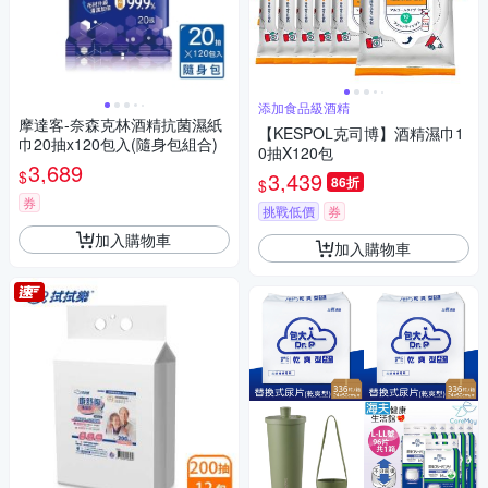
添加食品級酒精
摩達客-奈森克林酒精抗菌濕紙
【KESPOL克司博】酒精濕巾1
巾20抽x120包入(隨身包組合)
0抽X120包
3,689
$
3,439
86折
$
券
挑戰低價
券
加入購物車
加入購物車