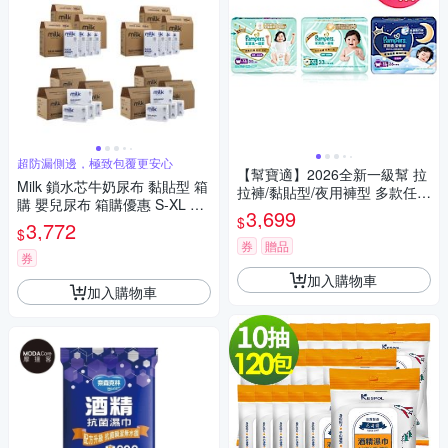
超防漏側邊，極致包覆更安心
【幫寶適】2026全新一級幫 拉
Milk 鎖水芯牛奶尿布 黏貼型 箱
拉褲/黏貼型/夜用褲型 多款任選
購 嬰兒尿布 箱購優惠 S-XL 多
3箱
3,699
$
款任選 3箱
3,772
$
券
贈品
券
加入購物車
加入購物車