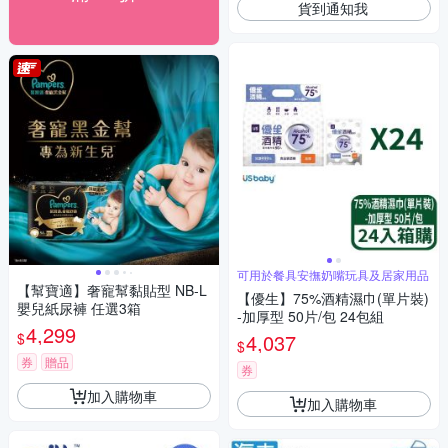
貨到通知我
可用於餐具安撫奶嘴玩具及居家用品
【幫寶適】奢寵幫黏貼型 NB-L
【優生】75%酒精濕巾(單片裝)
嬰兒紙尿褲 任選3箱
-加厚型 50片/包 24包組
4,299
$
4,037
$
券
贈品
券
加入購物車
加入購物車