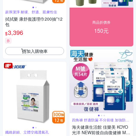
超厚潔淨 耐揉、舒適、親膚性佳
拭拭樂 康舒復護理巾200抽*12
商品折價券
包
150元
3,396
$
券
加入購物車
四角褲 舒適防漏 不分前後 加強防漏
褲型
海夫健康生活館 佳樂美 KOYO
纖維超細、立體交織透氣孔
光洋 NEW前後自由復健褲 M號