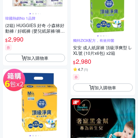
韓國熱銷No 1品牌
(2箱) HUGGIES 好奇 小森林好
動褲 / 好眠褲 (嬰兒紙尿褲/褲型
尿布) M-XXXL
2,990
$
獨特ZIOX配方，有效抑菌
安安 成人紙尿褲 頂級淨爽型 L-
券
XL號 (10片x6包) x2箱
加入購物車
2,980
$
4.7
(
1
)
券
加入購物車