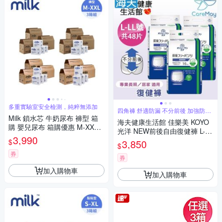
多重實驗室安全檢測，純粹無添加
四角褲 舒適防漏 不分前後 加強防漏
褲型
Milk 鎖水芯 牛奶尿布 褲型 箱
海夫健康生活館 佳樂美 KOYO
購 嬰兒尿布 箱購優惠 M-XXL
光洋 NEW前後自由復健褲 L-LL
多款任選 3箱
3,990
號 共48片
$
3,850
$
券
券
加入購物車
加入購物車