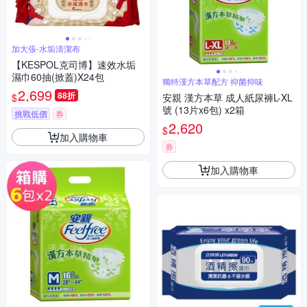
加大張-水垢清潔布
【KESPOL克司博】速效水垢
濕巾60抽(掀蓋)X24包
獨特漢方本草配方 抑菌抑味
2,699
88折
$
安親 漢方本草 成人紙尿褲L-XL
號 (13片x6包) x2箱
挑戰低價
券
2,620
$
加入購物車
券
加入購物車