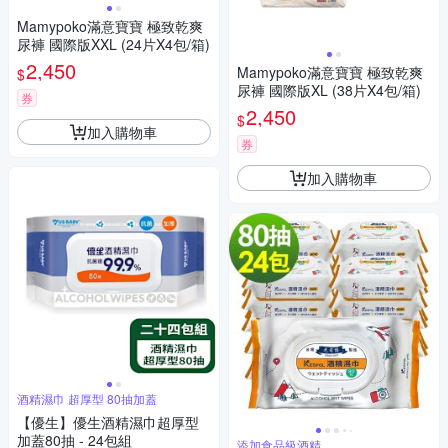
Mamypoko滿意寶寶 極致乾爽
尿褲 國際版XXL (24片X4包/箱)
2,450
Mamypoko滿意寶寶 極致乾爽
$
尿褲 國際版XL (38片X4包/箱)
券
2,450
$
加入購物車
券
加入購物車
酒精濕巾 超厚型 80抽加蓋
【優生】優生酒精濕巾超厚型
加蓋80抽 - 24包組
添加食品級酒精