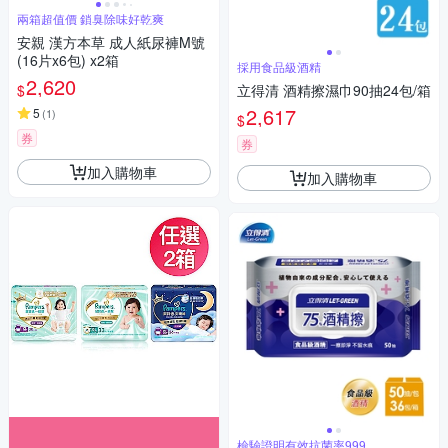
兩箱超值價 鎖臭除味好乾爽
安親 漢方本草 成人紙尿褲M號
(16片x6包) x2箱
採用食品級酒精
2,620
$
立得清 酒精擦濕巾90抽24包/箱
2,617
5
(
1
)
$
券
券
加入購物車
加入購物車
檢驗證明有效抗菌率999