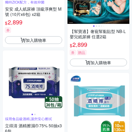
獨特ZIOX配方，有效抑菌
安安 成人紙尿褲 頂級淨爽型 M
號 (10片x6包) x2箱
2,899
$
券
【幫寶適】奢寵幫黏貼型 NB-L
嬰兒紙尿褲 任選2箱
加入購物車
2,899
$
券
贈品
加入購物車
採用食品級酒精,讓您安心擦拭
立得清 酒精擦濕巾75% 50抽x3
6包