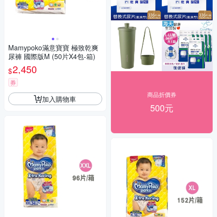
Mamypoko滿意寶寶 極致乾爽
尿褲 國際版M (50片X4包-箱)
2,450
$
券
商品折價券
加入購物車
500元