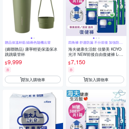
贈品保溫杯藍/綠兩色隨機出貨
四角褲 舒適防漏 不分前後 加強防漏
褲型
(嬌聯贈品) 康寧輕瓷保溫保冰
海夫健康生活館 佳樂美 KOYO
跳跳吸管杯
光洋 NEW前後自由復健褲 L-LL
號_96片/共1箱
9,999
7,150
$
$
券
券
加入購物車
加入購物車
補貨中