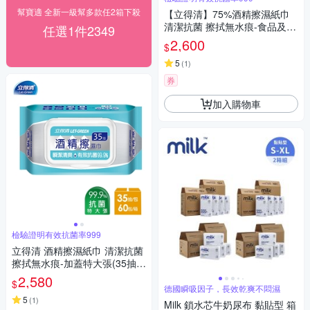
幫寶適 全新一級幫多款任2箱下殺
【立得清】75%酒精擦濕紙巾
清潔抗菌 擦拭無水痕-食品及酒
任選1件2349
精/加蓋裝(50抽x36包)-箱購
2,600
$
5
(
1
)
券
加入購物車
檢驗證明有效抗菌率999
立得清 酒精擦濕紙巾 清潔抗菌
擦拭無水痕-加蓋特大張(35抽x
60包)-箱購
2,580
$
德國瞬吸因子，長效乾爽不悶濕
5
(
1
)
Milk 鎖水芯牛奶尿布 黏貼型 箱