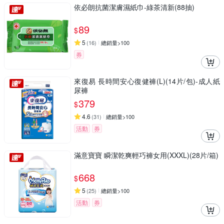
依必朗抗菌潔膚濕紙巾-綠茶清新(88抽)
89
$
5
(
16
)
總銷量>100
券
來復易 長時間安心復健褲(L)(14片/包)-成人紙
尿褲
379
$
4.6
(
31
)
總銷量>100
活動
券
滿意寶寶 瞬潔乾爽輕巧褲女用(XXXL)(28片/箱)
668
$
5
(
25
)
總銷量>100
活動
券