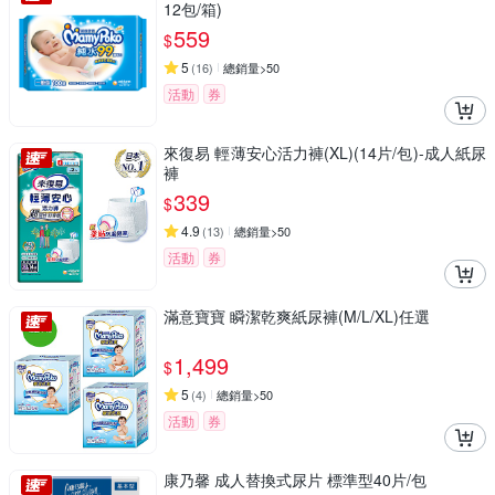
12包/箱)
559
$
5
(
16
)
總銷量>50
活動
券
來復易 輕薄安心活力褲(XL)(14片/包)-成人紙尿
褲
339
$
4.9
(
13
)
總銷量>50
活動
券
滿意寶寶 瞬潔乾爽紙尿褲(M/L/XL)任選
1,499
$
5
(
4
)
總銷量>50
活動
券
康乃馨 成人替換式尿片 標準型40片/包