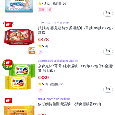
4.7
(
2
)
總銷量>50
活動
券
一次一張，使用更方便
拭拭樂 嬰兒超純水柔濕紙巾-單抽 85抽x36包-
箱購
878
$
5
(
4
)
券
台灣經典零食乖乖變身濕紙巾
奈森克林X乖乖 純水濕紙巾28抽x12包(綠-金順/
黃-發財巾)
339
$
5
(
9
)
總銷量>50
券
獨特Chlorhexidine抗菌
依必朗抗菌潔膚濕紙巾-清爽柑橘香88抽