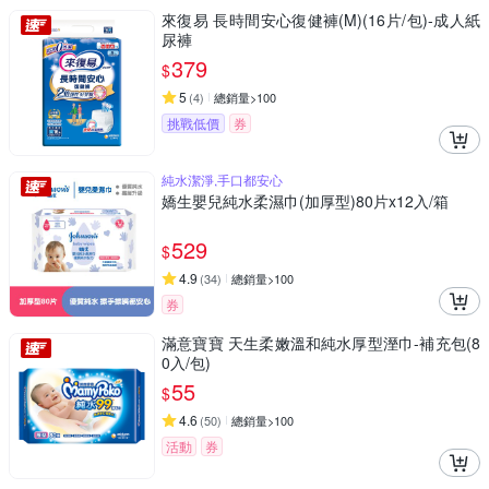
來復易 長時間安心復健褲(M)(16片/包)-成人紙
尿褲
379
$
5
(
4
)
總銷量>100
挑戰低價
券
純水潔淨,手口都安心
嬌生嬰兒純水柔濕巾(加厚型)80片x12入/箱
529
$
4.9
(
34
)
總銷量>100
券
滿意寶寶 天生柔嫩溫和純水厚型溼巾-補充包(8
0入/包)
55
$
4.6
(
50
)
總銷量>100
活動
券