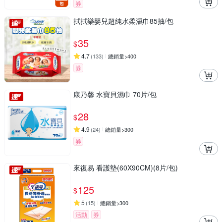
券
拭拭樂嬰兒超純水柔濕巾85抽/包
35
$
4.7
(
133
)
總銷量>400
券
康乃馨 水寶貝濕巾 70片/包
28
$
4.9
(
24
)
總銷量>300
券
來復易 看護墊(60X90CM)(8片/包)
125
$
5
(
15
)
總銷量>300
活動
券