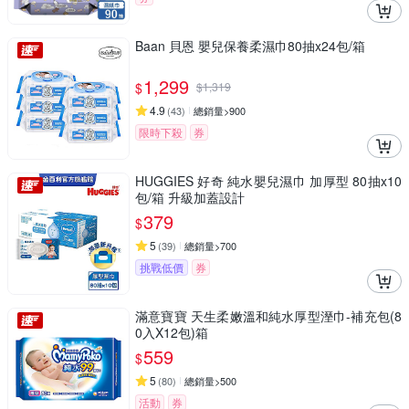
Baan 貝恩 嬰兒保養柔濕巾80抽x24包/箱
1,299
$
$
1,319
4.9
(
43
)
總銷量>900
限時下殺
券
HUGGIES 好奇 純水嬰兒濕巾 加厚型 80抽x10
包/箱 升級加蓋設計
379
$
5
(
39
)
總銷量>700
挑戰低價
券
滿意寶寶 天生柔嫩溫和純水厚型溼巾-補充包(8
0入X12包)箱
559
$
5
(
80
)
總銷量>500
活動
券