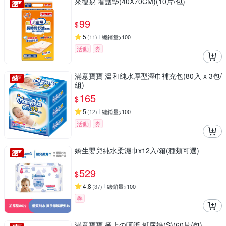
來復易 看護墊(40X70CM)(10片/包)
99
$
5
(
11
)
總銷量>100
活動
券
滿意寶寶 溫和純水厚型溼巾補充包(80入 x 3包/
組)
165
$
5
(
12
)
總銷量>100
活動
券
嬌生嬰兒純水柔濕巾x12入/箱(種類可選)
529
$
4.8
(
37
)
總銷量>100
券
滿意寶寶 極上の呵護 紙尿褲(S)(60片/包)