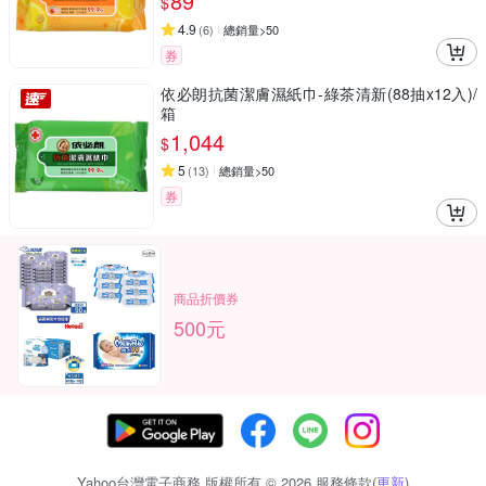
89
$
4.9
(
6
)
總銷量>50
券
依必朗抗菌潔膚濕紙巾-綠茶清新(88抽x12入)/
箱
1,044
$
5
(
13
)
總銷量>50
券
商品折價券
500元
Yahoo台灣電子商務 版權所有 © 2026 服務條款(
更新
)