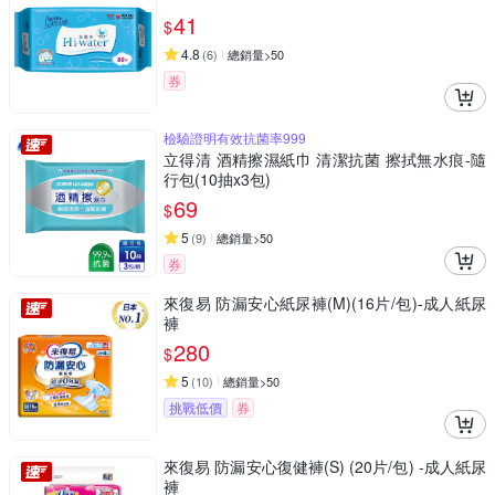
41
$
4.8
(
6
)
總銷量>50
券
檢驗證明有效抗菌率999
立得清 酒精擦濕紙巾 清潔抗菌 擦拭無水痕-隨
行包(10抽x3包)
69
$
5
(
9
)
總銷量>50
券
來復易 防漏安心紙尿褲(M)(16片/包)-成人紙尿
褲
280
$
5
(
10
)
總銷量>50
挑戰低價
券
來復易 防漏安心復健褲(S) (20片/包) -成人紙尿
褲