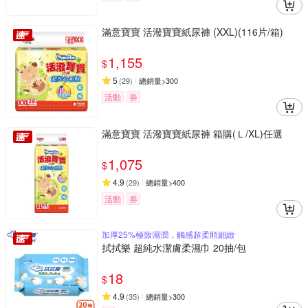
滿意寶寶 活潑寶寶紙尿褲 (XXL)(116片/箱)
1,155
$
5
(
29
)
總銷量>300
活動
券
滿意寶寶 活潑寶寶紙尿褲 箱購(Ｌ/XL)任選
1,075
$
4.9
(
29
)
總銷量>400
活動
券
加厚25%極致濕潤，觸感超柔順細緻
拭拭樂 超純水潔膚柔濕巾 20抽/包
18
$
4.9
(
35
)
總銷量>300