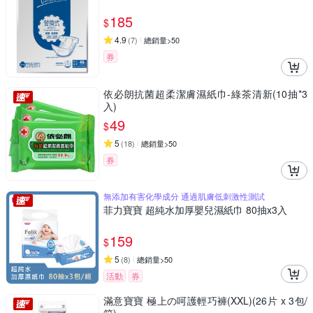
185
$
4.9
(
7
)
總銷量>50
券
依必朗抗菌超柔潔膚濕紙巾-綠茶清新(10抽*3
入)
49
$
5
(
18
)
總銷量>50
券
無添加有害化學成分 通過肌膚低刺激性測試
菲力寶寶 超純水加厚嬰兒濕紙巾 80抽x3入
159
$
5
(
8
)
總銷量>50
活動
券
滿意寶寶 極上の呵護輕巧褲(XXL)(26片 x 3包/