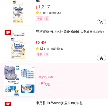
箱)
1,317
$
5
(
12
)
總銷量>50
活動
券
滿意寶寶 極上の呵護(NB)(66片/包)(日本白金)
399
$
4.5
(
11
)
總銷量>50
活動
券
商品折價券
150元
康乃馨 Hi-Water水濕巾 80片/包