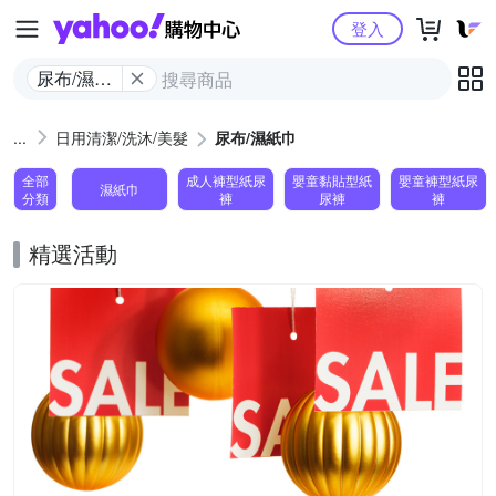
Yahoo購物中心
登入
尿布/濕紙
巾
日用清潔/洗沐/美髮
尿布/濕紙巾
全部
成人褲型紙尿
嬰童黏貼型紙
嬰童褲型紙尿
濕紙巾
分類
褲
尿褲
褲
精選活動