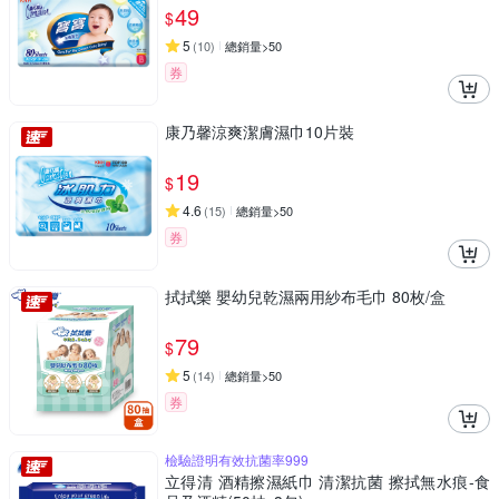
49
$
5
(
10
)
總銷量>50
券
康乃馨涼爽潔膚濕巾10片裝
19
$
4.6
(
15
)
總銷量>50
券
拭拭樂 嬰幼兒乾濕兩用紗布毛巾 80枚/盒
79
$
5
(
14
)
總銷量>50
券
檢驗證明有效抗菌率999
立得清 酒精擦濕紙巾 清潔抗菌 擦拭無水痕-食