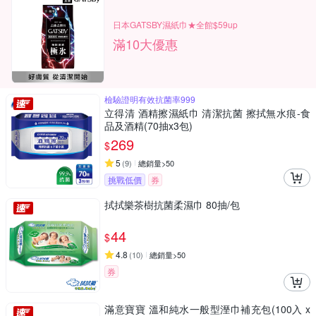
日本GATSBY濕紙巾★全館$59up
滿10大優惠
檢驗證明有效抗菌率999
立得清 酒精擦濕紙巾 清潔抗菌 擦拭無水痕-食
品及酒精(70抽x3包)
269
$
5
(
9
)
總銷量>50
挑戰低價
券
拭拭樂茶樹抗菌柔濕巾 80抽/包
44
$
4.8
(
10
)
總銷量>50
券
滿意寶寶 溫和純水一般型溼巾補充包(100入 x