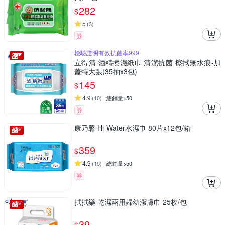
282
$
5
(
3
)
券
檢驗證明有效抗菌率999
立得清 酒精擦濕紙巾 清潔抗菌 擦拭無水痕-加
蓋特大張(35抽x3包)
145
$
4.9
(
10
)
總銷量>50
券
康乃馨 Hi-Water水濕巾 80片x12包/箱
359
$
4.9
(
15
)
總銷量>50
券
拭拭樂 乾濕兩用婦幼潔膚巾 25枚/包
39