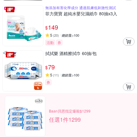
無添加有害化學成分 通過肌膚低刺激性測試
菲力寶寶 超純水嬰兒濕紙巾 80抽x3入
149
$
5
(
20
)
總銷量>100
活動
券
拭拭樂 酒精擦拭巾 60抽/包
79
$
5
(
11
)
總銷量>100
券
Baan貝恩指定爆殺$1299
任選1件1299