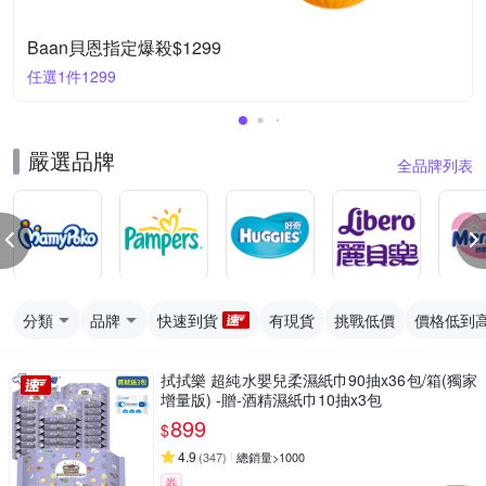
Baan貝恩指定爆殺$1299
任選1件1299
嚴選品牌
全品牌列表
分類
品牌
快速到貨
有現貨
挑戰低價
價格低到
拭拭樂 超純水嬰兒柔濕紙巾90抽x36包/箱(獨家
增量版) -贈-酒精濕紙巾10抽x3包
899
$
4.9
(
347
)
總銷量>1000
券