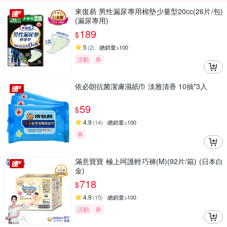
來復易 男性漏尿專用棉墊少量型20cc(26片/包)
(漏尿專用)
189
$
5
(
2
)
總銷量>100
活動
券
依必朗抗菌潔膚濕紙巾 淡雅清香 10抽*3入
59
$
4.9
(
14
)
總銷量>100
券
滿意寶寶 極上呵護輕巧褲(M)(92片/箱) (日本白
金)
718
$
4.9
(
15
)
總銷量>100
活動
券