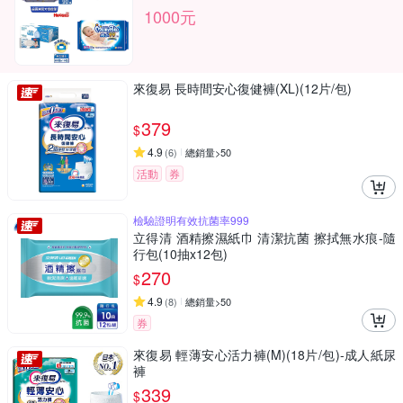
1000元
來復易 長時間安心復健褲(XL)(12片/包)
379
$
4.9
(
6
)
總銷量>50
活動
券
檢驗證明有效抗菌率999
立得清 酒精擦濕紙巾 清潔抗菌 擦拭無水痕-隨
行包(10抽x12包)
270
$
4.9
(
8
)
總銷量>50
券
來復易 輕薄安心活力褲(M)(18片/包)-成人紙尿
褲
339
$