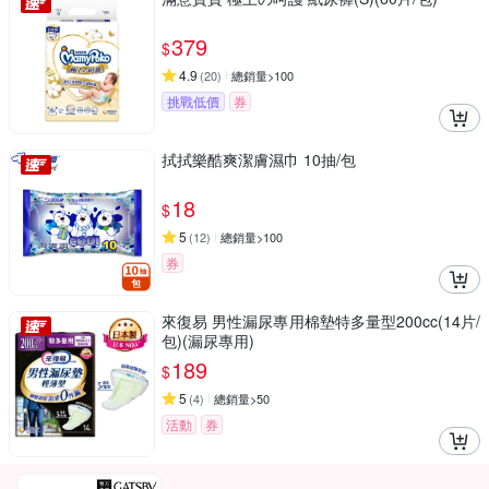
379
$
4.9
(
20
)
總銷量>100
挑戰低價
券
拭拭樂酷爽潔膚濕巾 10抽/包
18
$
5
(
12
)
總銷量>100
券
來復易 男性漏尿專用棉墊特多量型200cc(14片/
包)(漏尿專用)
189
$
5
(
4
)
總銷量>50
活動
券