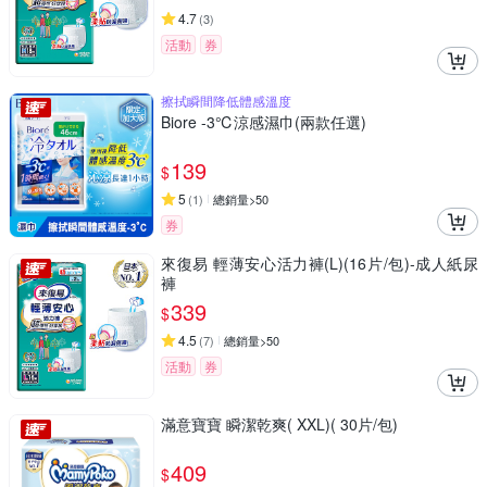
4.7
(
3
)
活動
券
擦拭瞬間降低體感溫度
Biore -3℃涼感濕巾(兩款任選)
139
$
5
(
1
)
總銷量>50
券
來復易 輕薄安心活力褲(L)(16片/包)-成人紙尿
褲
339
$
4.5
(
7
)
總銷量>50
活動
券
滿意寶寶 瞬潔乾爽( XXL)( 30片/包)
409
$