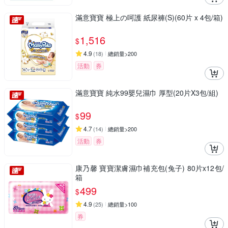
滿意寶寶 極上の呵護 紙尿褲(S)(60片 x 4包/箱)
1,516
$
4.9
(
18
)
總銷量>200
活動
券
滿意寶寶 純水99嬰兒濕巾 厚型(20片X3包/組)
99
$
4.7
(
14
)
總銷量>200
活動
券
康乃馨 寶寶潔膚濕巾補充包(兔子) 80片x12包/
箱
499
$
4.9
(
25
)
總銷量>100
券