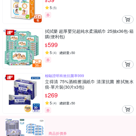
$
5
(
5
)
券
拭拭樂 超厚嬰兒超純水柔濕紙巾 25抽x36包-箱
購(便利包)
599
$
5
(
4
)
總銷量>50
券
檢驗證明有效抗菌率999
立得清 75%酒精擦濕紙巾 清潔抗菌 擦拭無水
痕-單片裝(30片x3包)
269
$
5
(
4
)
總銷量>50
券
商品折價券