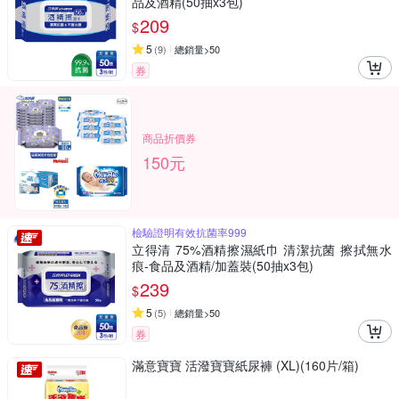
品及酒精(50抽x3包)
209
$
5
(
9
)
總銷量>50
券
商品折價券
150元
檢驗證明有效抗菌率999
立得清 75%酒精擦濕紙巾 清潔抗菌 擦拭無水
痕-食品及酒精/加蓋裝(50抽x3包)
239
$
5
(
5
)
總銷量>50
券
滿意寶寶 活潑寶寶紙尿褲 (XL)(160片/箱)