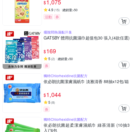
1,075
$
4.9
(
15
)
總銷量>50
活動
券
擺脫悶熱濕黏汗臭
GATSBY 體用抗菌濕巾超值包30 張入(4款任選)
169
$
5
(
2
)
總銷量>50
券
獨特Chlorhexidine抗菌配方
依必朗抗菌潔膚濕紙巾 淡雅清香 88抽x12包/箱
1,044
$
5
(
8
)
券
獨特Chlorhexidine抗菌配方
依必朗抗菌超柔潔膚濕紙巾 綠茶清新 (10抽3
入)*6包