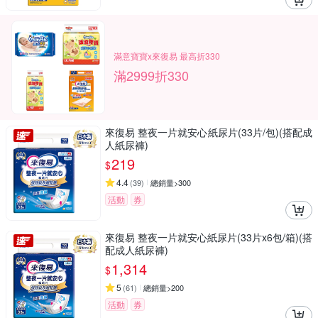
滿意寶寶x來復易 最高折330
滿2999折330
來復易 整夜一片就安心紙尿片(33片/包)(搭配成
人紙尿褲)
219
$
4.4
(
39
)
總銷量>300
活動
券
來復易 整夜一片就安心紙尿片(33片x6包/箱)(搭
配成人紙尿褲)
1,314
$
5
(
61
)
總銷量>200
活動
券