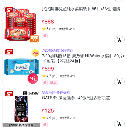
拭拭樂 嬰兒超純水柔濕紙巾 85抽x36包-箱購
888
$
5
(
105
)
總銷量>200
券
7/20加碼贈15超贈點
7/20加碼贈15點 康乃馨 Hi-Water水濕巾 80片x
12包/箱【2箱組24包】
699
$
4.7
(
26
)
總銷量>200
券
贈品
雙殺油髒 要你好看
GATSBY 潔面濕紙巾42張/包(多款可選)
125
$
4.9
(
39
)
總銷量>100
券