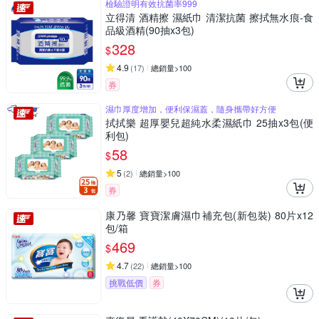
檢驗證明有效抗菌率999
立得清 酒精擦 濕紙巾 清潔抗菌 擦拭無水痕-食
品級酒精(90抽x3包)
328
$
4.9
(
17
)
總銷量>100
券
濕巾厚度增加，便利保濕蓋，隨身攜帶好方便
拭拭樂 超厚嬰兒超純水柔濕紙巾 25抽x3包(便
利包)
58
$
5
(
2
)
總銷量>100
券
康乃馨 寶寶潔膚濕巾補充包(新包裝) 80片x12
包/箱
469
$
4.7
(
22
)
總銷量>100
挑戰低價
券