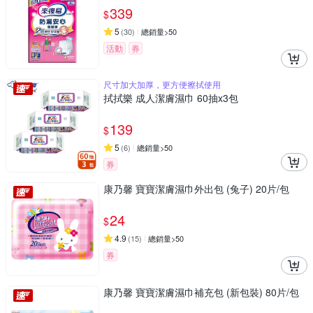
339
$
5
(
30
)
總銷量>50
活動
券
尺寸加大加厚，更方便擦拭使用
拭拭樂 成人潔膚濕巾 60抽x3包
139
$
5
(
6
)
總銷量>50
券
康乃馨 寶寶潔膚濕巾外出包 (兔子) 20片/包
24
$
4.9
(
15
)
總銷量>50
券
康乃馨 寶寶潔膚濕巾補充包 (新包裝) 80片/包