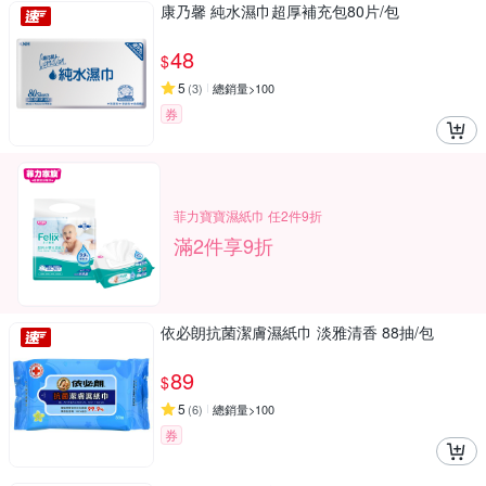
康乃馨 純水濕巾超厚補充包80片/包
48
$
5
(
3
)
總銷量>100
券
菲力寶寶濕紙巾 任2件9折
滿2件享9折
依必朗抗菌潔膚濕紙巾 淡雅清香 88抽/包
89
$
5
(
6
)
總銷量>100
券