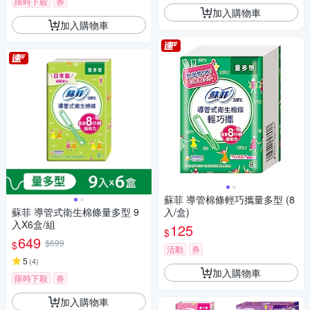
限時下殺
券
加入購物車
加入購物車
蘇菲 導管棉條輕巧攜量多型 (8
蘇菲 導管式衛生棉條量多型 9
入/盒)
入X6盒/組
125
$
649
$699
$
活動
券
5
(
4
)
加入購物車
限時下殺
券
加入購物車