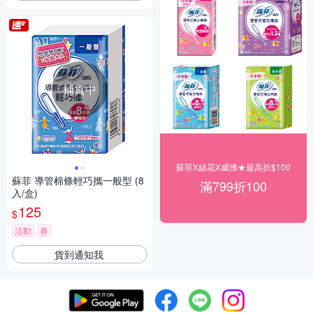
補貨中
蘇菲X絲花X威拂★最高折$100
蘇菲 導管棉條輕巧攜一般型 (8
滿799折100
入/盒)
125
$
活動
券
貨到通知我