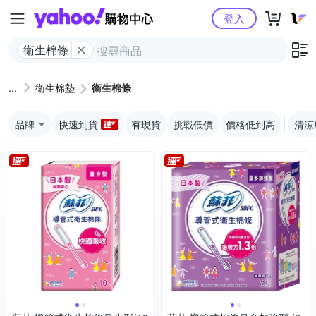
Yahoo購物中心
登入
衛生棉條
衛生棉墊
衛生棉條
品牌
快速到貨
有現貨
挑戰低價
價格低到高
清涼