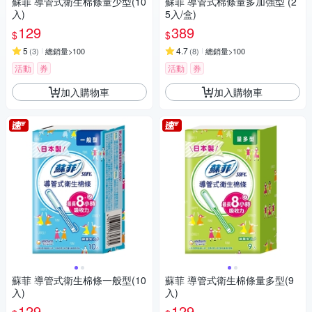
蘇菲 導管式衛生棉條量少型(10
蘇菲 導管式棉條量多加強型 (2
入)
5入/盒)
129
389
$
$
5
4.7
(
3
)
總銷量>100
(
8
)
總銷量>100
活動
券
活動
券
加入購物車
加入購物車
蘇菲 導管式衛生棉條一般型(10
蘇菲 導管式衛生棉條量多型(9
入)
入)
129
129