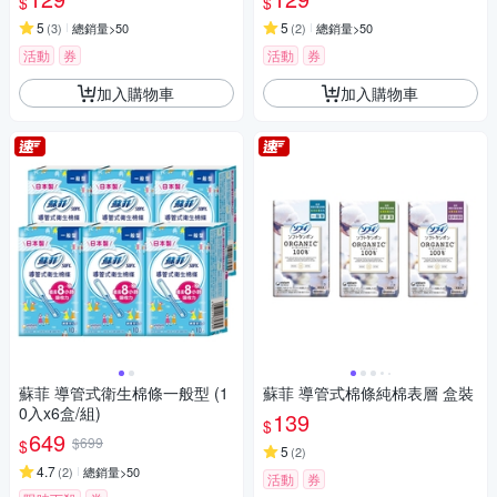
$
$
5
5
(
3
)
總銷量>50
(
2
)
總銷量>50
活動
券
活動
券
加入購物車
加入購物車
蘇菲 導管式衛生棉條一般型 (1
蘇菲 導管式棉條純棉表層 盒裝
0入x6盒/組)
139
$
649
$699
$
5
(
2
)
4.7
(
2
)
總銷量>50
活動
券