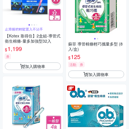
止滑握把輕鬆置入不沾手
【Kotex 靠得住】2盒組-導管式
衛生棉條-量多加強型32入
蘇菲 導管棉條輕巧攜量多型 (8
1,199
入/盒)
$
125
券
$
活動
券
加入購物車
加入購物車