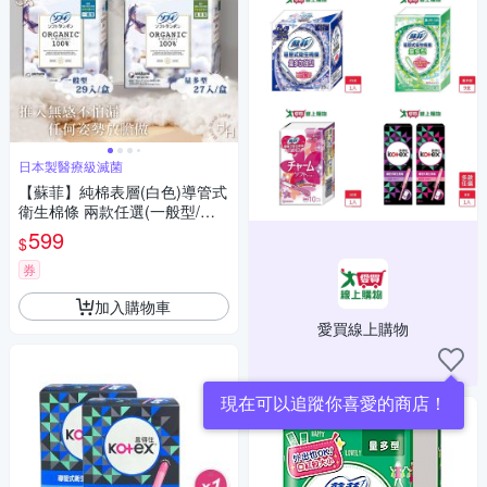
日本製醫療級滅菌
【蘇菲】純棉表層(白色)導管式
衛生棉條 兩款任選(一般型/量
多型)
599
$
券
加入購物車
愛買線上購物
現在可以追蹤你喜愛的商店！