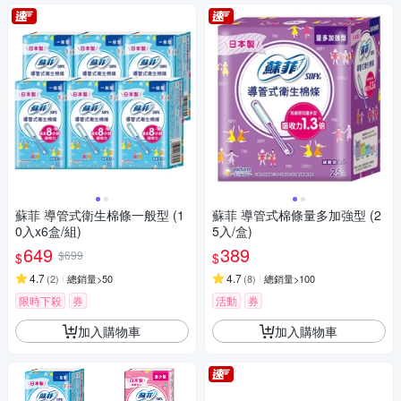
蘇菲 導管式衛生棉條一般型 (1
蘇菲 導管式棉條量多加強型 (2
0入x6盒/組)
5入/盒)
649
389
$699
$
$
4.7
4.7
(
2
)
總銷量>50
(
8
)
總銷量>100
限時下殺
券
活動
券
加入購物車
加入購物車