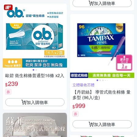
加入購物車
歐碧 衛生棉條普通型16條 x2入
239
$
立體吸收芯體
【丹碧絲】 導管式衛生棉條 量
券
多型 (96入/盒)
加入購物車
999
$
券
加入購物車