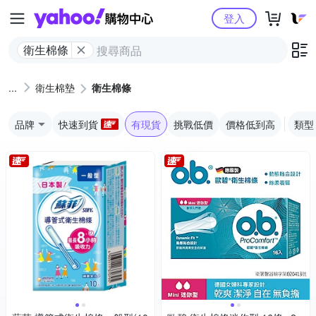
Yahoo購物中心
登入
衛生棉條
衛生棉墊
衛生棉條
品牌
快速到貨
有現貨
挑戰低價
價格低到高
類型