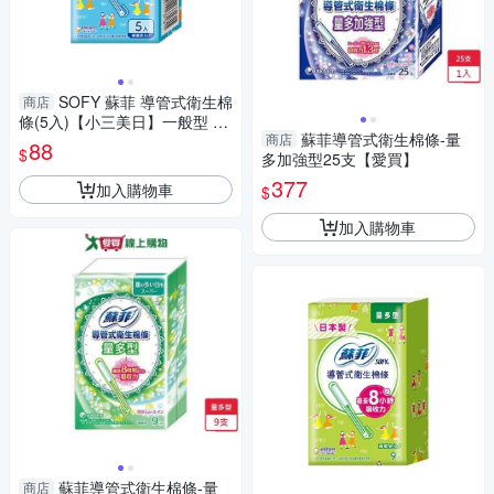
SOFY 蘇菲 導管式衛生棉
商店
條(5入)【小三美日】一般型 D3
蘇菲導管式衛生棉條-量
商店
71815
88
$
多加強型25支【愛買】
377
加入購物車
$
加入購物車
蘇菲導管式衛生棉條-量
商店