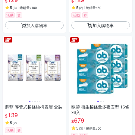
$
$
5
5
(
3
)
總銷量>100
(
2
)
總銷量>50
活動
券
活動
券
加入購物車
加入購物車
蘇菲 導管式棉條純棉表層 盒裝
歐碧 衛生棉條量多夜安型 16條
x6入
139
$
679
$
5
(
2
)
5
(
5
)
總銷量>50
活動
券