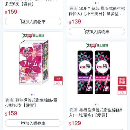
多型9支【愛買】
SOFY 蘇菲 導管式衛生棉
商店
159
$
條(9入)【小三美日】量多型 D3
70955
139
加入購物車
$
加入購物車
蘇菲導管式衛生棉條-量
商店
少型10支【愛買】
靠得住導管式衛生棉條8
商店
159
$
入(一般/量多)【愛買】
129
加入購物車
$