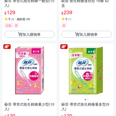
蘇菲 導管式衛生棉條一般型(10
歐碧 衛生棉條迷你型 16條 x2
入)
盒
129
239
$
$
5
5
(
3
)
總銷量>50
(
1
)
活動
券
券
加入購物車
加入購物車
蘇菲 導管式衛生棉條量少型(10
蘇菲 導管式衛生棉條量多型(9
入)
入)
129
129