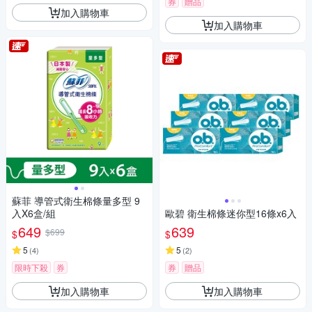
券
贈品
加入購物車
加入購物車
蘇菲 導管式衛生棉條量多型 9
入X6盒/組
歐碧 衛生棉條迷你型16條x6入
649
639
$699
$
$
5
5
(
4
)
(
2
)
限時下殺
券
券
贈品
加入購物車
加入購物車