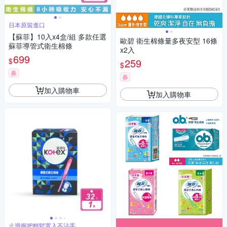
日本原裝進口
【蘇菲】10入x4盒/組 多款任選
歐碧 衛生棉條量多夜安型 16條
蘇菲導管式衛生棉條
x2入
699
$
259
$
券
券
加入購物車
加入購物車
止滑握把輕鬆置入不沾手