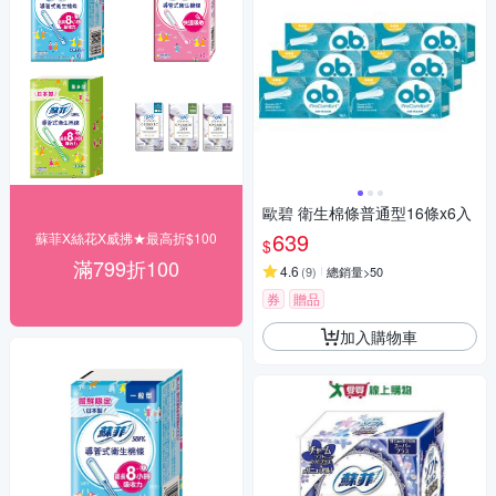
歐碧 衛生棉條普通型16條x6入
639
蘇菲X絲花X威拂★最高折$100
$
滿799折100
4.6
(
9
)
總銷量>50
券
贈品
加入購物車