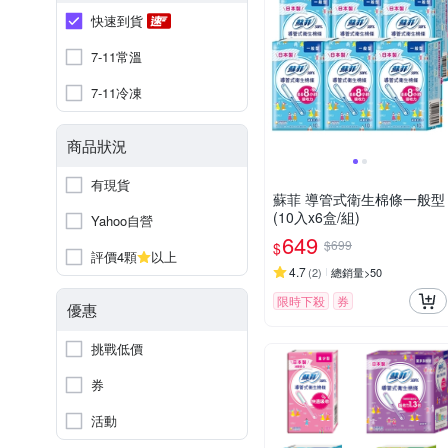
快速到貨
7-11常溫
7-11冷凍
商品狀況
有現貨
蘇菲 導管式衛生棉條一般型
(10入x6盒/組)
Yahoo自營
649
$699
$
評價4顆
以上
4.7
(
2
)
總銷量>50
限時下殺
券
優惠
挑戰低價
券
活動