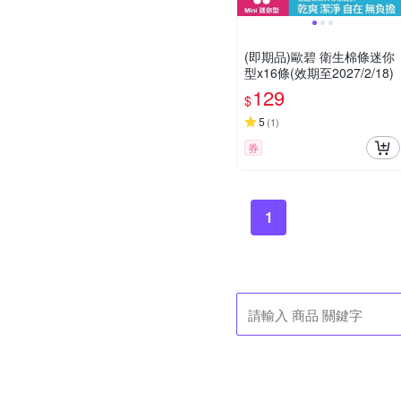
(即期品)歐碧 衛生棉條迷你
型x16條(效期至2027/2/18)
129
$
5
(
1
)
券
1