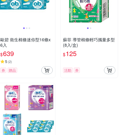
歐碧 衛生棉條迷你型16條x
蘇菲 導管棉條輕巧攜量多型
6入
(8入/盒)
639
125
$
$
5
(
2
)
券
贈品
活動
券