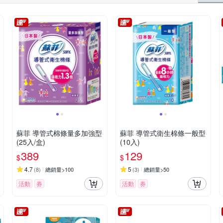
蘇菲 導管式棉條量多加強型
蘇菲 導管式衛生棉條一般型
(25入/盒)
(10入)
389
129
$
$
4.7
5
(
8
)
總銷量>100
(
3
)
總銷量>50
活動
券
活動
券