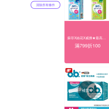
清除所有條件
蘇菲X絲花X威拂★最高折$100
滿799折100
補貨中