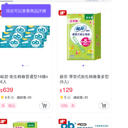
現在可以查看商品評價
歐碧 衛生棉條普通型16條x
蘇菲 導管式衛生棉條量多型
6入
(9入)
639
129
$
$
4.6
5
(
9
)
總銷量>50
(
2
)
總銷量>50
券
贈品
活動
券