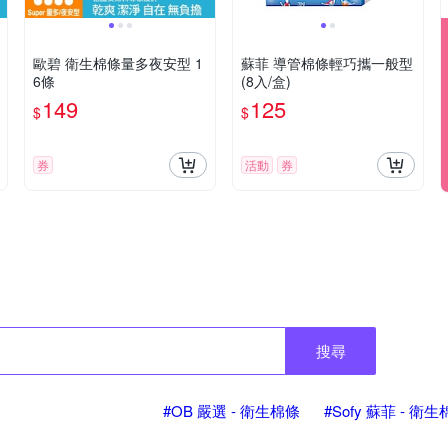
歐碧 衛生棉條量多夜安型 1
蘇菲 導管棉條輕巧攜一般型
6條
(8入/盒)
149
125
$
$
券
活動
券
搜尋
#OB 嚴選 - 衛生棉條
#Sofy 蘇菲 - 衛