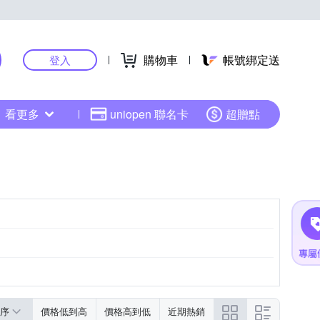
購物車
帳號綁定送
登入
看更多
uniopen 聯名卡
超贈點
序
價格低到高
價格高到低
近期熱銷