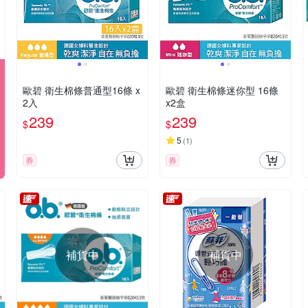
歐碧 衛生棉條普通型16條 x
歐碧 衛生棉條迷你型 16條
2入
x2盒
239
239
$
$
5
(
1
)
券
券
補貨中
補貨中