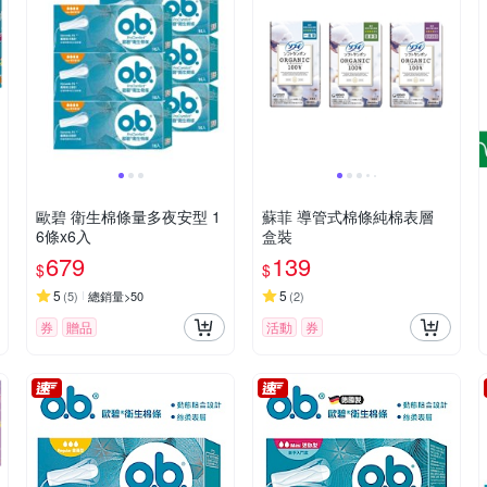
歐碧 衛生棉條量多夜安型 1
蘇菲 導管式棉條純棉表層
6條x6入
盒裝
679
139
$
$
5
5
(
5
)
總銷量>50
(
2
)
券
贈品
活動
券