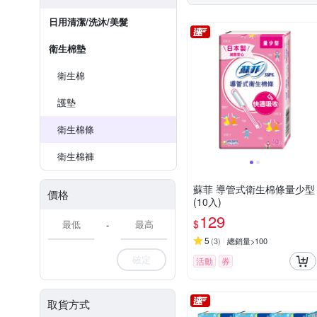
日用清潔/洗沐/美髮
衛生棉墊
衛生棉
護墊
衛生棉條
衛生棉褲
蘇菲 導管式衛生棉條量少型
價格
(10入)
129
$
-
5
(
3
)
總銷量>100
確定
活動
券
取貨方式