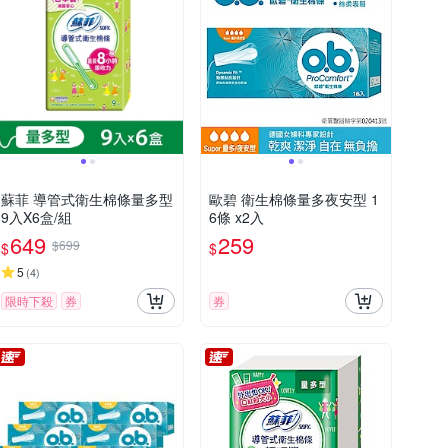
蘇菲 導管式衛生棉條量多型
歐碧 衛生棉條量多夜安型 1
9入X6盒/組
6條 x2入
649
259
$699
$
$
5
(
4
)
限時下殺
券
券