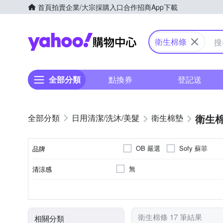
首頁
拍賣
企業/大宗採購入口
合作招商
App下載
Yahoo購物中心
衛生棉條
全部分類
點換券
登記送
衛生
日用清潔/洗沐/美髮
衛生棉墊
OB 嚴選
Sofy 蘇菲
品牌
無
清涼感
品牌名稱
衛生棉條
導管式
無
日用
一般
全適用
量多
指入式
量少
夜用
種類
類型
香味
適用時間
流量
衛生棉條 17 筆結果
相關分類