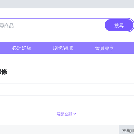
搜尋
必逛好店
刷卡/超取
會員專享
棉條
量多加強
展開全部
推薦排