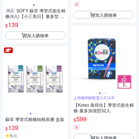
券
SOFY 蘇菲 導管式衛生棉
商店
加入購物車
條(9入)【小三美日】量多型 D3
70955
139
$
加入購物車
止滑握把輕鬆置入不沾手
【Kotex 靠得住】導管式衛生棉
條-量多加強型32入
599
蘇菲 導管式棉條純棉表層 盒裝
$
139
券
$
5
(
2
)
加入購物車