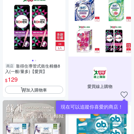
靠得住導管式衛生棉條8
商店
入(一般/量多)【愛買】
129
$
愛買線上購物
加入購物車
現在可以追蹤你喜愛的商店！