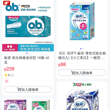
SOFY 蘇菲 導管式衛生棉
商店
歐碧 衛生棉條迷你型 16條 x2
條(5入)【小三美日】一般型 D3
盒
71815
88
$
239
$
加入購物車
5
(
1
)
券
加入購物車