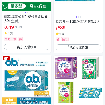
蘇菲 導管式衛生棉條量多型 9
入X6盒/組
歐碧 衛生棉條迷你型16條x6入
649
639
$699
$
$
5
(
4
)
5
(
2
)
限時下殺
券
券
贈品
加入購物車
加入購物車