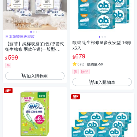
日本製醫療級滅菌
歐碧 衛生棉條量多夜安型 16條
【蘇菲】純棉表層(白色)導管式
x6入
衛生棉條 兩款任選(一般型/量
多型)
679
599
$
$
5
(
5
)
總銷量>50
券
券
贈品
加入購物車
加入購物車