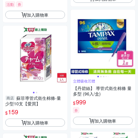
活動
券
加入購物車
立體吸收芯體
【丹碧絲】 導管式衛生棉條 量
多型 (96入/盒)
蘇菲導管式衛生棉條-量
商店
999
$
少型10支【愛買】
159
券
$
加入購物車
加入購物車