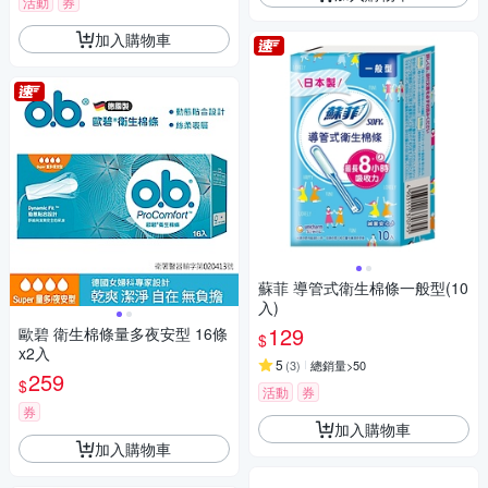
活動
券
加入購物車
蘇菲 導管式衛生棉條一般型(10
入)
129
歐碧 衛生棉條量多夜安型 16條
$
x2入
5
(
3
)
總銷量>50
259
$
活動
券
券
加入購物車
加入購物車