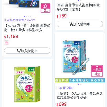
蘇菲導管式衛生棉條-量
商店
多型9支【愛買】
159
$
止滑握把輕鬆置入不沾手
加入購物車
【Kotex 靠得住】2盒組-導管式
衛生棉條-量多加強型32入
1,199
$
券
加入購物車
日本原裝進口
【蘇菲】10入x4盒/組 多款任選
蘇菲導管式衛生棉條
699
$