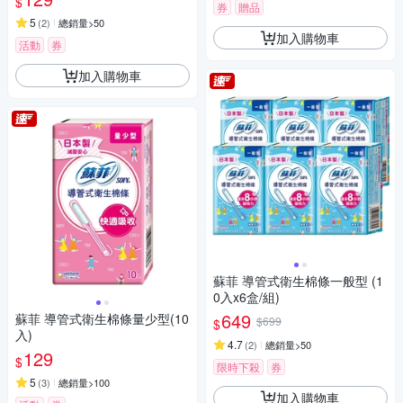
$
券
贈品
5
(
2
)
總銷量>50
加入購物車
活動
券
加入購物車
蘇菲 導管式衛生棉條一般型 (1
0入x6盒/組)
649
蘇菲 導管式衛生棉條量少型(10
$699
$
入)
4.7
(
2
)
總銷量>50
129
$
限時下殺
券
5
(
3
)
總銷量>100
加入購物車