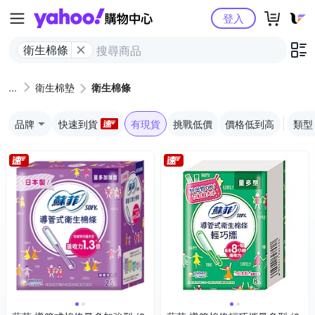
Yahoo購物中心
登入
衛生棉條
衛生棉墊
衛生棉條
品牌
快速到貨
有現貨
挑戰低價
價格低到高
類型