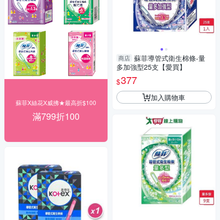
蘇菲導管式衛生棉條-量
商店
多加強型25支【愛買】
377
$
加入購物車
蘇菲X絲花X威拂★最高折$100
滿799折100