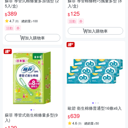
蘇菲 導管式棉條量多加強型 (2
蘇菲 導管棉條輕巧攜量多型 (8
5入/盒)
入/盒)
389
125
$
$
4.7
(
8
)
總銷量>100
活動
券
活動
券
加入購物車
加入購物車
歐碧 衛生棉條普通型16條x6入
639
蘇菲 導管式衛生棉條量多型(9
$
入)
4.6
(
9
)
總銷量>50
129