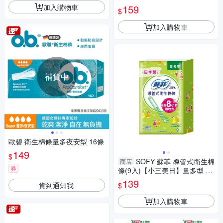
加入購物車
159
$
加入購物車
補貨中
歐碧 衛生棉條量多夜安型 16條
149
$
SOFY 蘇菲 導管式衛生棉
商店
券
條(9入)【小三美日】量多型 D3
70955
139
貨到通知我
$
加入購物車