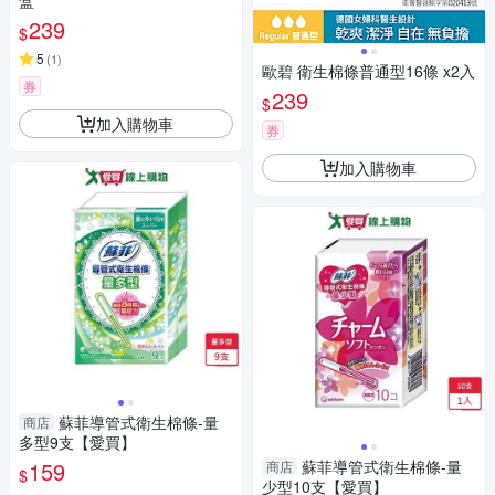
盒
239
$
5
(
1
)
歐碧 衛生棉條普通型16條 x2入
券
239
$
加入購物車
券
加入購物車
蘇菲導管式衛生棉條-量
商店
多型9支【愛買】
159
蘇菲導管式衛生棉條-量
商店
$
少型10支【愛買】