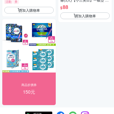
條(5入)【小三美日】一般型 D3
活動
券
71815
88
$
加入購物車
加入購物車
商品折價券
150元