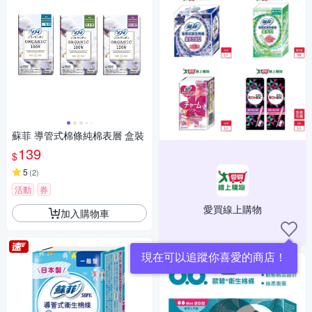
蘇菲 導管式棉條純棉表層 盒裝
139
$
5
(
2
)
活動
券
愛買線上購物
加入購物車
現在可以追蹤你喜愛的商店！