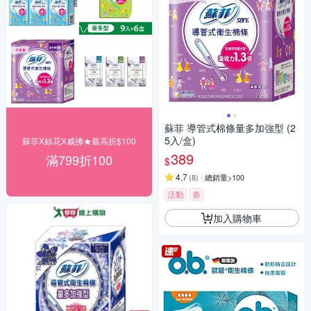
蘇菲 導管式棉條量多加強型 (2
5入/盒)
蘇菲X絲花X威拂★最高折$100
389
滿799折100
$
4.7
(
8
)
總銷量>100
活動
券
加入購物車