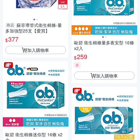
蘇菲導管式衛生棉條-量
商店
多加強型25支【愛買】
377
$
歐碧 衛生棉條量多夜安型 16條
x2入
加入購物車
259
$
券
加入購物車
歐碧 衛生棉條迷你型 16條 x2