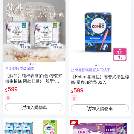
日本製醫療級滅菌
止滑握把輕鬆置入不沾手
【蘇菲】純棉表層(白色)導管式
【Kotex 靠得住】導管式衛生棉
衛生棉條 兩款任選(一般型/量
條-量多加強型32入
多型)
599
599
$
$
券
券
加入購物車
加入購物車