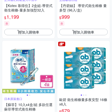
【Kotex 靠得住】2盒組-導管式
【丹碧絲】 導管式衛生棉條 量
衛生棉條-量多加強型32入
多型 (96入/盒)
1,199
999
$
$
券
券
加入購物車
加入購物車
日本原裝進口
歐碧 衛生棉條量多夜安型 16條
x6入
【蘇菲】10入x4盒/組 多款任選
蘇菲導管式衛生棉條
679
$