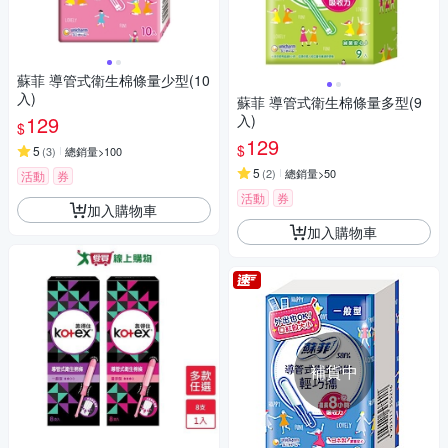
蘇菲 導管式衛生棉條量少型(10
入)
蘇菲 導管式衛生棉條量多型(9
129
入)
$
129
$
5
(
3
)
總銷量>100
5
(
2
)
總銷量>50
活動
券
活動
券
加入購物車
加入購物車
補貨中