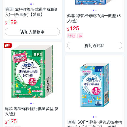
靠得住導管式衛生棉條8
商店
入(一般/量多)【愛買】
蘇菲 導管棉條輕巧攜一般型 (8
129
入/盒)
$
125
$
加入購物車
活動
券
貨到通知我
蘇菲 導管棉條輕巧攜量多型 (8
入/盒)
125
$
SOFY 蘇菲 導管式衛生棉
商店