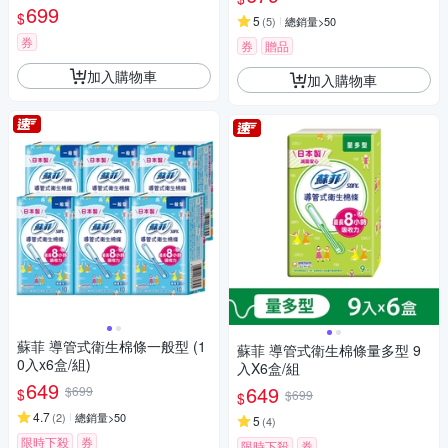
699
$
5
(
5
)
總銷量>50
券
券
贈品
加入購物車
加入購物車
蘇菲 導管式衛生棉條一般型 (1
蘇菲 導管式衛生棉條量多型 9
0入x6盒/組)
入X6盒/組
649
649
$699
$
$699
$
4.7
(
2
)
總銷量>50
5
(
4
)
限時下殺
券
限時下殺
券