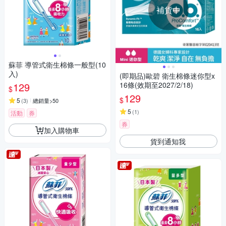
補貨中
蘇菲 導管式衛生棉條一般型(10
入)
(即期品)歐碧 衛生棉條迷你型x
129
16條(效期至2027/2/18)
$
129
$
5
(
3
)
總銷量>50
5
(
1
)
活動
券
券
加入購物車
貨到通知我