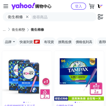
Yahoo購物中心
登入
衛生棉條
衛生棉墊
衛生棉條
品牌
快速到貨
有現貨
挑戰低價
價格低到高
適用
止滑握把輕鬆置入不沾手
立體吸收芯體