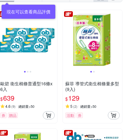
歐碧 衛生棉條普通型16條x
蘇菲 導管式衛生棉條量多型
6入
(9入)
639
129
$
$
4.6
5
(
9
)
總銷量>50
(
2
)
總銷量>50
券
贈品
活動
券