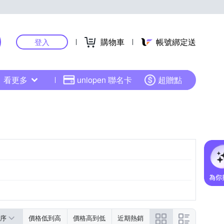
購物車
帳號綁定送
登入
看更多
uniopen 聯名卡
超贈點
序
價格低到高
價格高到低
近期熱銷