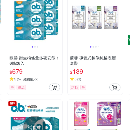
歐碧 衛生棉條量多夜安型 1
蘇菲 導管式棉條純棉表層
6條x6入
盒裝
679
139
$
$
5
5
(
5
)
總銷量>50
(
2
)
券
贈品
活動
券
補貨中