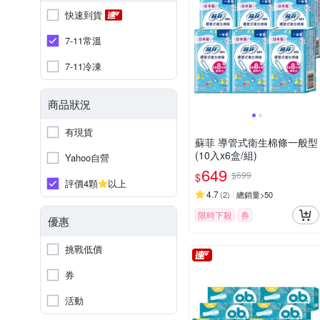
快速到貨
7-11常溫
7-11冷凍
商品狀況
有現貨
蘇菲 導管式衛生棉條一般型
(10入x6盒/組)
Yahoo自營
649
$699
$
評價4顆
以上
4.7
(
2
)
總銷量>50
限時下殺
券
優惠
挑戰低價
券
活動