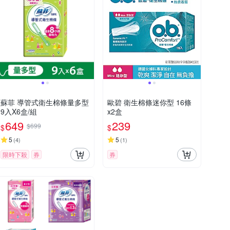
蘇菲 導管式衛生棉條量多型
歐碧 衛生棉條迷你型 16條
9入X6盒/組
x2盒
649
239
$699
$
$
5
5
(
4
)
(
1
)
限時下殺
券
券