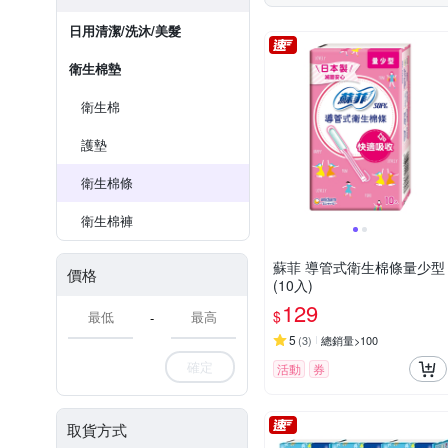
日用清潔/洗沐/美髮
衛生棉墊
衛生棉
護墊
衛生棉條
衛生棉褲
蘇菲 導管式衛生棉條量少型
價格
(10入)
129
$
-
5
(
3
)
總銷量>100
確定
活動
券
取貨方式