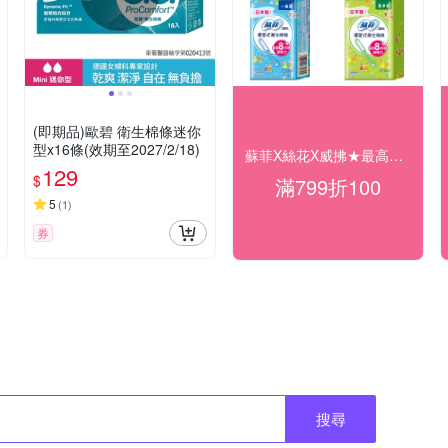
(即期品)歐碧 衛生棉條迷你
型x16條(效期至2027/2/18)
蘇菲X絲花X威拂★最高折$100
129
$
滿799折100
5
(
1
)
券
搜尋