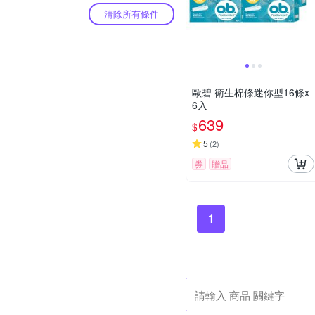
清除所有條件
歐碧 衛生棉條迷你型16條x
6入
639
$
5
(
2
)
券
贈品
1