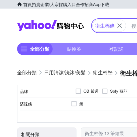
首頁
拍賣
企業/大宗採購入口
合作招商
App下載
Yahoo購物中心
衛生棉條
全部分類
點換券
登記送
衛生
日用清潔/洗沐/美髮
衛生棉墊
OB 嚴選
Sofy 蘇菲
品牌
無
清涼感
品牌名稱
衛生棉條
無
全適用
導管式
一般
量少
日用
指入式
量多
夜用
種類
香味
適用時間
類型
流量
衛生棉條 12 筆結果
相關分類