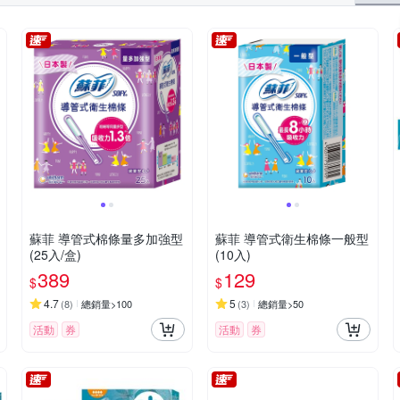
蘇菲 導管式棉條量多加強型
蘇菲 導管式衛生棉條一般型
(25入/盒)
(10入)
389
129
$
$
4.7
5
(
8
)
總銷量>100
(
3
)
總銷量>50
活動
券
活動
券