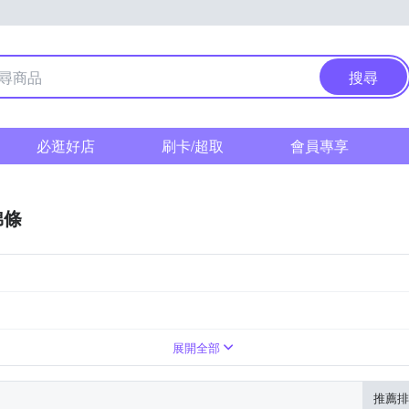
搜尋
必逛好店
刷卡/超取
會員專享
棉條
量多加強
展開全部
推薦排