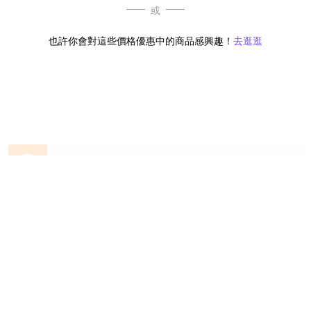
或
也許你會對這些價格優惠中的商品感興趣！
去逛逛
無符合條件的商品結果，換換其他篩選條件吧！
Yahoo台灣電子商務 版權所有 © 2026 服務條款(
更新
)