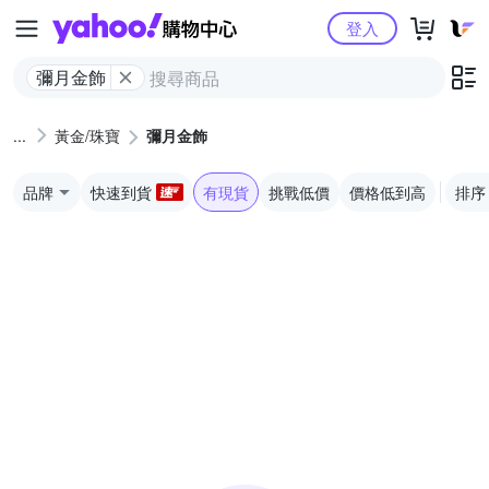
Yahoo購物中心
登入
彌月金飾
黃金/珠寶
彌月金飾
品牌
快速到貨
有現貨
挑戰低價
價格低到高
排序