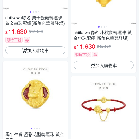
chiikawa聯名 栗子饅頭轉運珠
黃金串珠配繩(新角色華麗登場)
11,630
$12,150
$
chiikawa聯名 小桃鼠轉運珠 黃
金串珠配繩(新角色華麗登場)
限時下殺
券
11,630
$12,150
$
加入購物車
限時下殺
券
加入購物車
馬年生肖 鎏彩花型轉運珠 黃金