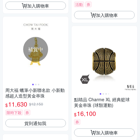
活動
券
加入購物車
加入購物車
補貨中
周大福 蠟筆小新聯名款 小新動
感超人造型黃金串珠
點睛品 Charme XL 經典籃球
11,630
$12,150
$
黃金串珠 (球類運動)
16,100
限時下殺
券
$
券
貨到通知我
加入購物車