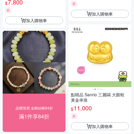
7,800
$
券
券
加入購物車
加入購物車
點睛品 Sanrio 三麗鷗 大眼蛙
黃金串珠
11,000
晶曜珠寶 金飾結帳84折
$
滿1件享84折
券
加入購物車