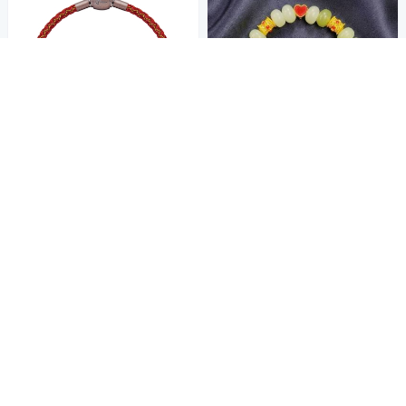
【Just Gold 鎮金店】Kitty & D
令人心動的青色拾光
aniel純金串珠-Daniel
【晶曜珠寶】 黃金天然玉石手
17,763
串 心動軌跡 0.74錢
$18,540
$
21,560
85折
$
限時下殺
券
挑戰低價
券
加入購物車
加入購物車