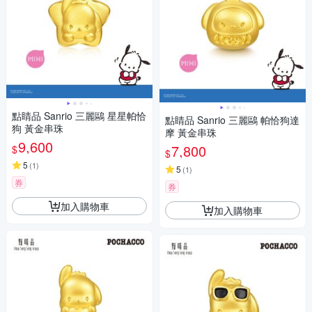
點睛品 Sanrio 三麗鷗 星星帕恰
點睛品 Sanrio 三麗鷗 帕恰狗達
狗 黃金串珠
摩 黃金串珠
9,600
7,800
$
$
5
(
1
)
5
(
1
)
券
券
加入購物車
加入購物車