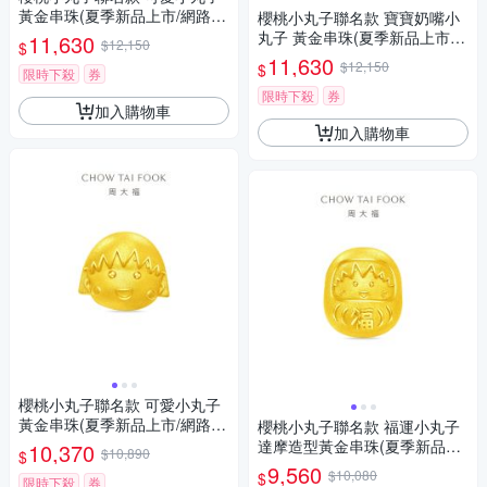
黃金串珠(夏季新品上市/網路限
櫻桃小丸子聯名款 寶寶奶嘴小
定款)
丸子 黃金串珠(夏季新品上市/
11,630
$12,150
$
網路限定款)
11,630
$12,150
$
限時下殺
券
限時下殺
券
加入購物車
加入購物車
櫻桃小丸子聯名款 可愛小丸子
黃金串珠(夏季新品上市/網路限
櫻桃小丸子聯名款 福運小丸子
定款)
達摩造型黃金串珠(夏季新品上
10,370
$10,890
$
市/網路限定款)
9,560
$10,080
$
限時下殺
券