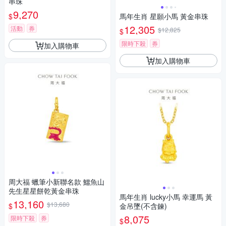
串珠
9,270
$
馬年生肖 星願小馬 黃金串珠
12,305
活動
券
$12,825
$
限時下殺
券
加入購物車
加入購物車
周大福 蠟筆小新聯名款 鱷魚山
先生星星餅乾黃金串珠
馬年生肖 lucky小馬 幸運馬 黃
13,160
$13,680
$
金吊墜(不含鍊)
8,075
限時下殺
券
$