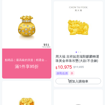
周大福 吉祥如意瑞獸麒麟轉運
點睛品｜最高級的浪漫｜精選金飾95折
珠黃金串珠吊墜(大款/不含鍊)
滿1件享95折
10,975
$11,495
$
挑戰低價
券
加入購物車