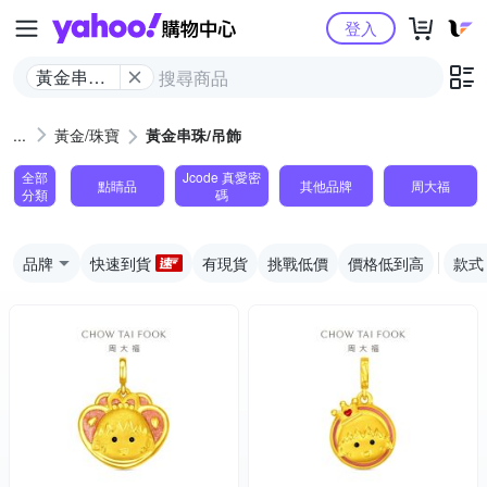
Yahoo購物中心
登入
黃金串珠/
吊飾
黃金/珠寶
黃金串珠/吊飾
全部
Jcode 真愛密
點睛品
其他品牌
周大福
分類
碼
品牌
快速到貨
有現貨
挑戰低價
價格低到高
款式