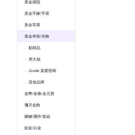
黃金戒指
黃金手鍊/手環
黃金耳環
黃金串珠/吊飾
點睛品
周大福
Jcode 真愛密碼
其他品牌
金幣/金條/金元寶
彌月金飾
腳鍊/擺件/套組
鉑金/白金