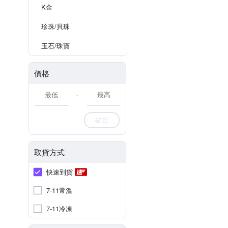
K金
珍珠/貝珠
玉石/珠寶
價格
-
確定
取貨方式
快速到貨
7-11常溫
7-11冷凍