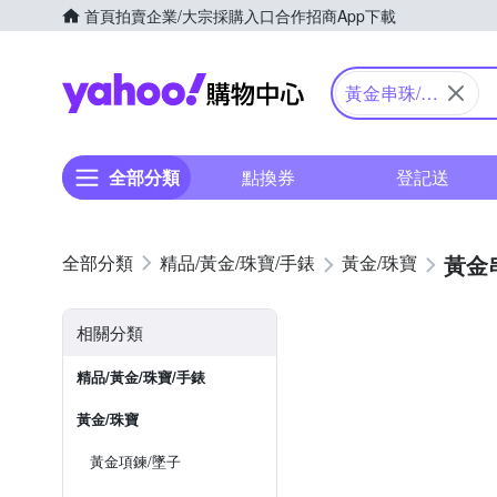
首頁
拍賣
企業/大宗採購入口
合作招商
App下載
Yahoo購物中心
黃金串珠/吊
飾
全部分類
點換券
登記送
黃金
精品/黃金/珠寶/手錶
黃金/珠寶
相關分類
精品/黃金/珠寶/手錶
黃金/珠寶
黃金項鍊/墜子