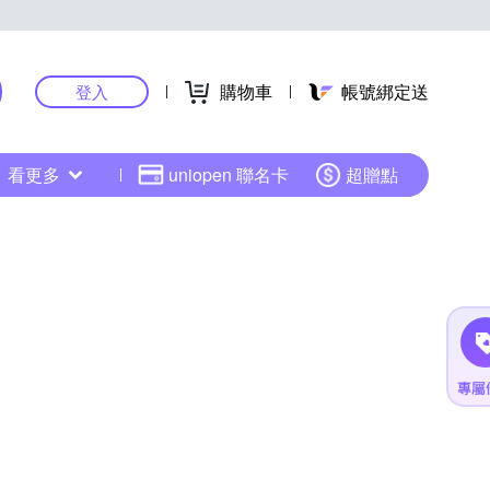
購物車
帳號綁定送
登入
看更多
uniopen 聯名卡
超贈點