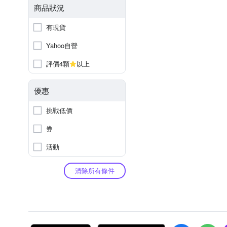
商品狀況
有現貨
Yahoo自營
評價4顆
以上
優惠
挑戰低價
券
活動
清除所有條件