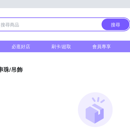
搜尋
必逛好店
刷卡/超取
會員專享
串珠/吊飾