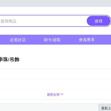
搜尋
必逛好店
刷卡/超取
會員專享
串珠/吊飾
展開全部
最新上