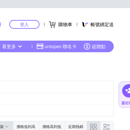
購物車
帳號綁定送
登入
看更多
uniopen 聯名卡
超贈點
架
價格低到高
價格高到低
近期熱銷