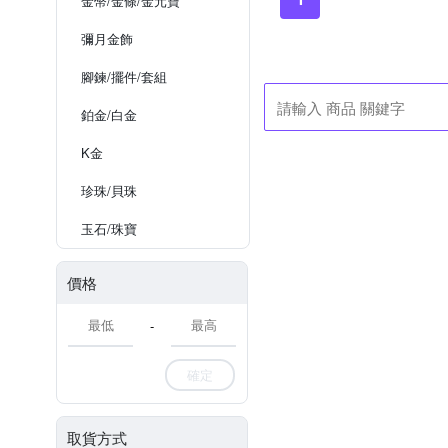
金幣/金條/金元寶
彌月金飾
腳鍊/擺件/套組
鉑金/白金
K金
珍珠/貝珠
玉石/珠寶
價格
-
確定
取貨方式