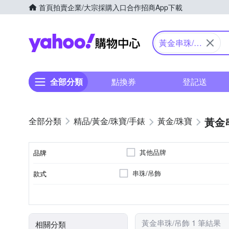
首頁
拍賣
企業/大宗採購入口
合作招商
App下載
Yahoo購物中心
黃金串珠/吊
飾
全部分類
點換券
登記送
黃金
精品/黃金/珠寶/手錶
黃金/珠寶
其他品牌
品牌
串珠/吊飾
款式
品牌名稱
0.5錢以下
總重量分類
黃金串珠/吊飾 1 筆結果
相關分類