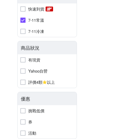
快速到貨
7-11常溫
7-11冷凍
商品狀況
有現貨
Yahoo自營
評價4顆
以上
優惠
挑戰低價
券
活動