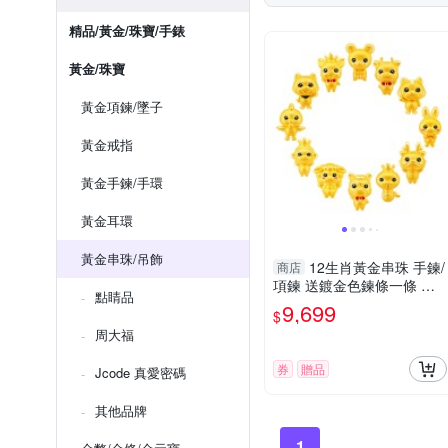
精品/黃金/珠寶/手錶
黃金/珠寶
黃金項鍊/墜子
黃金戒指
黃金手鍊/手環
黃金耳環
黃金串珠/吊飾
12生肖黃金串珠 手鍊/
商店
項鍊 送鍍金色鍊條一條 生
點睛品
肖串珠 金珠
9,699
$
周大福
券
贈品
Jcode 真愛密碼
其他品牌
1