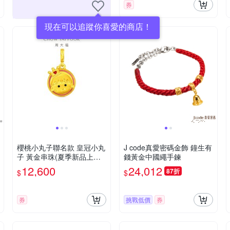
券
現在可以追蹤你喜愛的商店！
櫻桃小丸子聯名款 皇冠小丸
J code真愛密碼金飾 鐘生有
子 黃金串珠(夏季新品上市/
錢黃金中國繩手鍊
網路限定款)
12,600
24,012
87折
$
$
券
挑戰低價
券