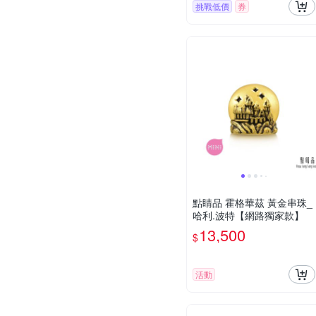
挑戰低價
券
點睛品 霍格華茲 黃金串珠_
哈利.波特【網路獨家款】
13,500
$
活動