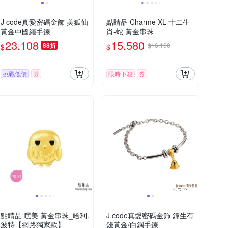
J code真愛密碼金飾 美狐仙
點睛品 Charme XL 十二生
黃金中國繩手鍊
肖-蛇 黃金串珠
23,108
15,580
88折
$16,100
$
$
挑戰低價
券
限時下殺
券
點睛品 嘿美 黃金串珠_哈利.
J code真愛密碼金飾 鐘生有
波特【網路獨家款】
錢黃金/白鋼手鍊