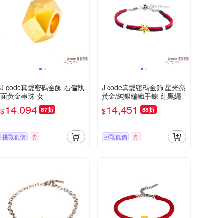
J code真愛密碼金飾 右偏執
J code真愛密碼金飾 星光亮
面黃金串珠-女
黃金/純銀編織手鍊-紅黑繩
14,094
14,451
87折
88折
$
$
挑戰低價
券
挑戰低價
券