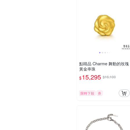
點睛品 Charme 舞動的玫瑰
黃金串珠
15,295
$16,100
$
限時下殺
券