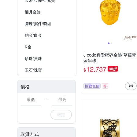
金幣/金條/金元寶
彌月金飾
腳鍊/擺件/套組
鉑金/白金
K金
J code真愛密碼金飾 草莓黃
珍珠/貝珠
金串珠
12,737
88折
$
玉石/珠寶
價格
挑戰低價
券
-
確定
取貨方式