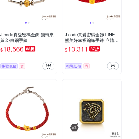
J code真愛密碼金飾 錢轉來
J code真愛密碼金飾 LINE
黃金/白鋼手鍊
熊美好幸福編織手鍊-立體硬
金款
18,566
13,311
88折
87折
$
$
挑戰低價
券
挑戰低價
券