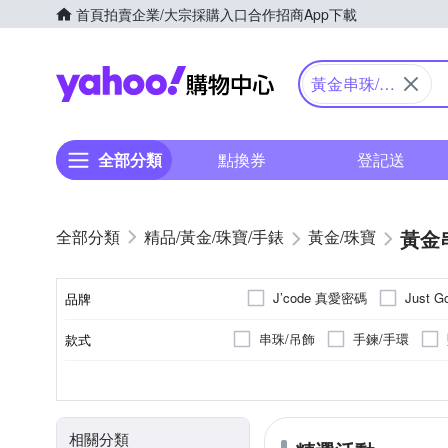
首頁
拍賣
企業/大宗採購入口
合作招商
App下載
Yahoo購物中心
黃金串珠/吊
飾
全部分類
點換券
登記送
黃金
精品/黃金/珠寶/手錶
黃金/珠寶
J’code 真愛密碼
Just 
品牌
串珠/吊飾
手鍊/手環
款式
品牌名稱
0.5錢以下
0.5錢~1錢
總重量分類
相關分類