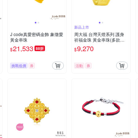
新品上市
J code真愛密碼金飾 象徵愛
周大福 台灣天燈系列 護身
黃金串珠
祈福金珠 黃金串珠(多款可
選)
21,533
9,270
88折
$
$
挑戰低價
券
活動
券