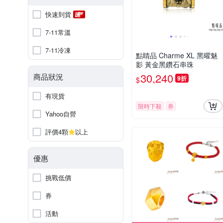
快速到貨
7-11常溫
7-11冷凍
點睛品 Charme XL 黑曜魅
影 黃金黑鑽石串珠
30,240
商品狀況
9折
$
有現貨
限時下殺
券
Yahoo自營
評價4顆
以上
優惠
挑戰低價
券
活動