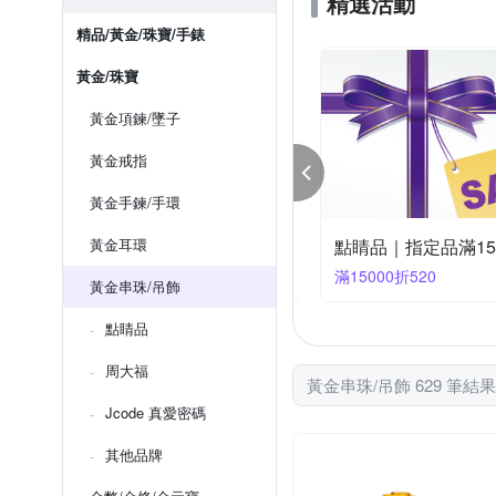
精選活動
精品/黃金/珠寶/手錶
黃金/珠寶
黃金項鍊/墜子
黃金戒指
黃金手鍊/手環
福 計價8折▼滿10000折520
黃金耳環
點睛品｜指定品滿15,
000折520
滿15000折520
黃金串珠/吊飾
點睛品
周大福
黃金串珠/吊飾 629 筆結果
Jcode 真愛密碼
其他品牌