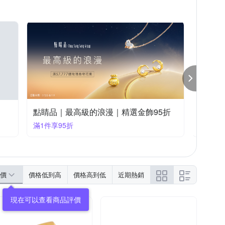
點睛品｜最高級的浪漫｜精選金飾95折
晶曜珠
滿1件享95折
滿1件享
價
價格低到高
價格高到低
近期熱銷