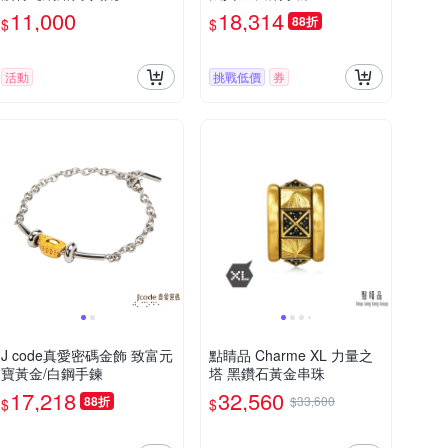
11,000
18,314
88折
$
$
活動
挑戰低價
券
J code真愛密碼金飾 致富元
點睛品 Charme XL 力量之
寶黃金/白鋼手鍊
塔 黑鑽石黃金串珠
17,218
32,560
88折
$33,600
$
$