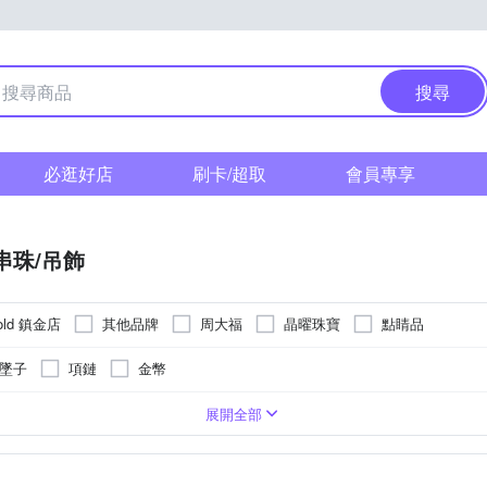
搜尋
必逛好店
刷卡/超取
會員專享
串珠/吊飾
Gold 鎮金店
其他品牌
周大福
晶曜珠寶
點睛品
墜子
項鏈
金幣
1~3錢
展開全部