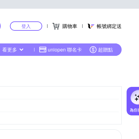
購物車
帳號綁定送
登入
看更多
uniopen 聯名卡
超贈點