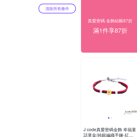
清除所有條件
真愛密碼 金飾結帳87折
滿1件享87折
J code真愛密碼金飾 幸福童
話黃金/純銀編織手鍊-紅黑