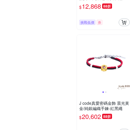
繩
12,868
88折
$
挑戰低價
券
J code真愛密碼金飾 晨光黃
金/純銀編織手鍊-紅黑繩
20,602
88折
$