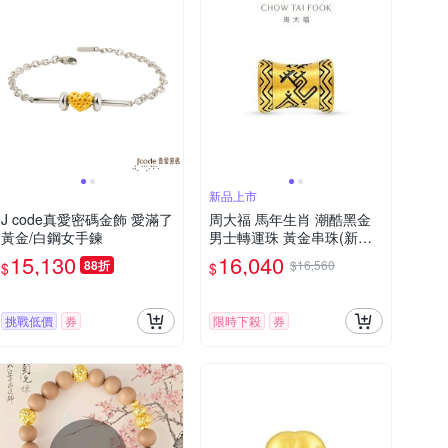
新品上市
J code真愛密碼金飾 愛滿了
周大福 馬年生肖 潮酷黑金
黃金/白鋼女手鍊
男士轉運珠 黃金串珠(新品
首發)
15,130
16,040
88折
$16,560
$
$
挑戰低價
券
限時下殺
券