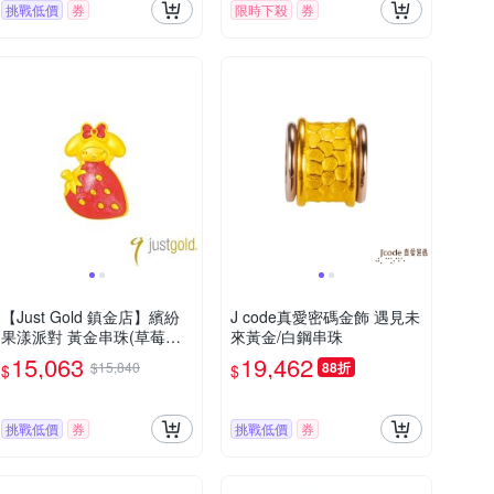
挑戰低價
券
限時下殺
券
【Just Gold 鎮金店】繽紛
J code真愛密碼金飾 遇見未
果漾派對 黃金串珠(草莓Mel
來黃金/白鋼串珠
ody)
15,063
19,462
$15,840
88折
$
$
挑戰低價
券
挑戰低價
券