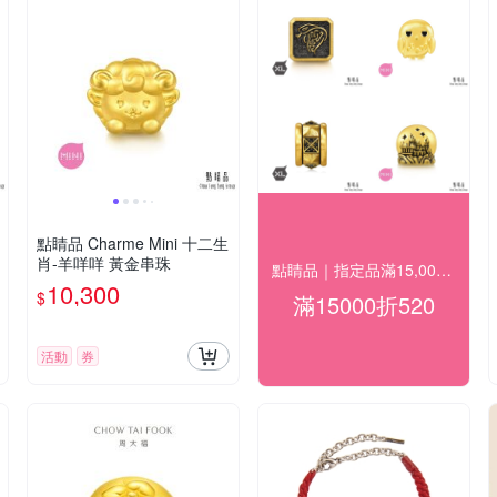
點睛品 Charme Mini 十二生
肖-羊咩咩 黃金串珠
點睛品｜指定品滿15,000折520
10,300
$
滿15000折520
活動
券