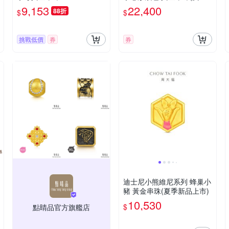
新品上市/網路限定款)
9,153
22,400
88折
$
$
挑戰低價
券
券
迪士尼小熊維尼系列 蜂巢小
豬 黃金串珠(夏季新品上市)
10,530
$
點睛品官方旗艦店