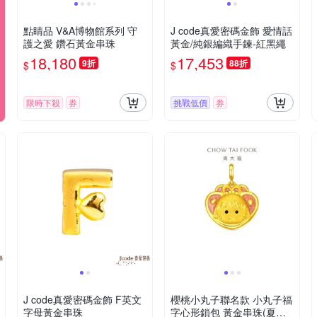
點睛品 V&A博物館系列 守
J code真愛密碼金飾 愛情話
護之愛 鑽石黃金串珠
黃金/純銀編織手鍊-紅黑繩
18,180
17,453
9折
88折
$
$
限時下殺
券
挑戰低價
券
J code真愛密碼金飾 F英文
櫻桃小丸子聯名款 小丸子福
字母黃金串珠
字心形鎖包 黃金串珠(夏季